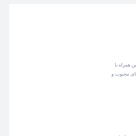
زه می‌کند. هر قرص حاوی 300 میکروگرم بیوتین همراه با
مکمل‌های محبوب و