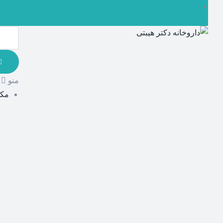
منو
مکم