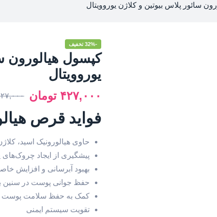
ون سائور پلاس بیوتین و کلاژن یوروویتال
-32% تخفیف
کپسول هیالورون سا
یوروویتال
۴۲۷,۰۰۰
تومان
۶۲۷,۰۰۰
فوايد قرص هیالو
حاوی هیالورونیک اسید، کلاژن، 
پیشگیری از ایجاد چروک‌های پ
بهبود آبرسانی و افزایش خا
حفظ جوانی پوست در سنین با
کمک به حفظ سلامت پوست و
تقویت سیستم ایمنی