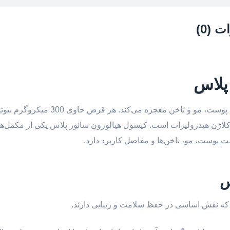
 (0)
پلاس
قرص هیالورون سائور پلاس با ترکیبات مفید در حفظ سلامت پوست، مو و ناخن معج
یلی گرم هیالورونیک اسید و 250 میلی گرم کلاژن هیدرولیزات است. کپسول هیالورون سائور پلاس یکی از 
ت پوست، مو، ناخن‌ها و مفاصل کاربرد دارد.
س
 که نقش اساسی در حفظ سلامت و زیبایی دارند.