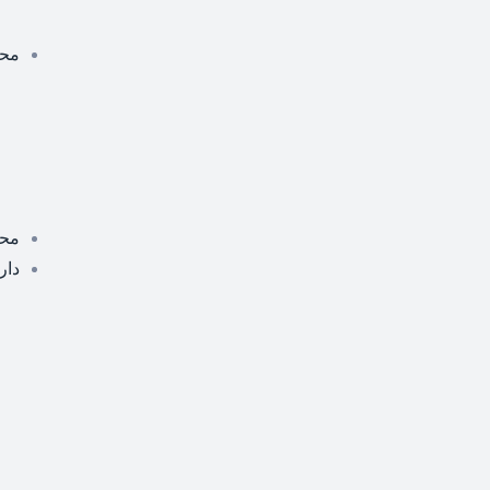
محص
مح
دار