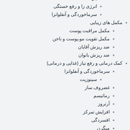
انرژی زا و رفع خستگی
سرماخوردگی و آنفلوانزا
مکمل های زیبایی
مکمل مراقبت پوست
مکمل تقویت مو،پوست و ناخن
ضد ریزش آقایان
ضد ریزش بانوان
کمک درمانی و رفع نیاز (غذایی و درمانی)
سرماخوردگی و آنفلوانزا
سینوزیت
غضروف ساز
رماتیسم
آرتروز
افزایش تمرکز
افسردگی
میگرن