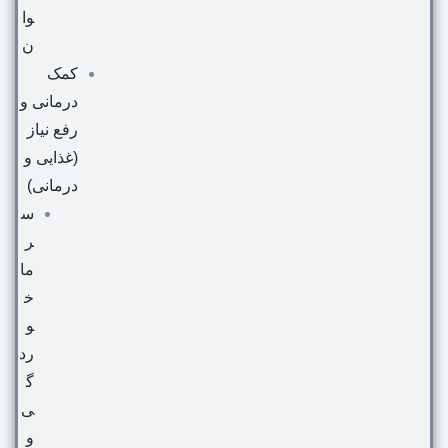
وا
ن
کمک
درمانی و
رفع نیاز
(غذایی و
درمانی)
س
ر
ما
خ
و
رد
گ
ی
و