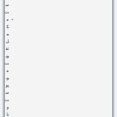
س
ت
م
ک
م
ل
تق
وی
ت
م
و،
پو
س
ت
و
نا