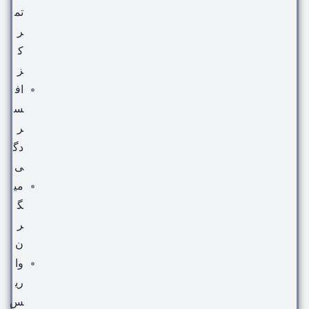
تم
ر
ک
ز
اف
س
ر
دگ
ی
می
گ
ر
ن
وا
ری
س