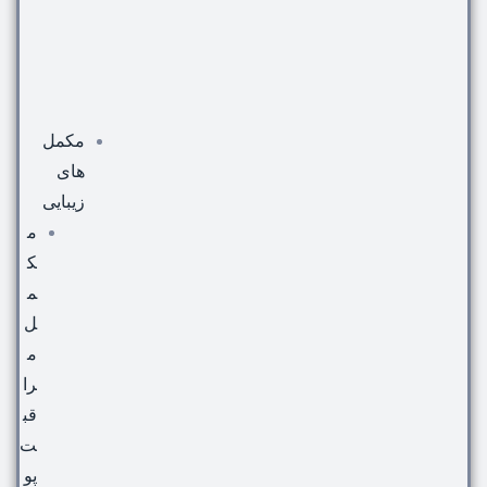
مکمل
های
زیبایی
م
ک
م
ل
م
را
قب
ت
پو