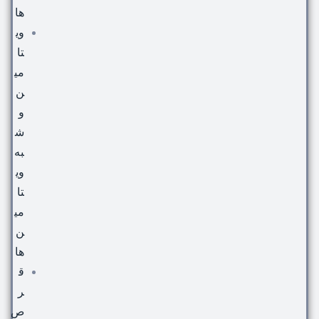
ها
وی
تا
می
ن
و
ش
به
وی
تا
می
ن
ها
ق
ر
ص