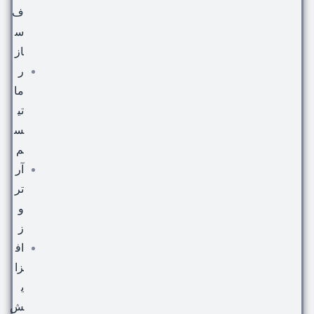
ف
س
از
ر
ما
تی
س
م
آر
تر
و
ز
اف
زا
ی
ش