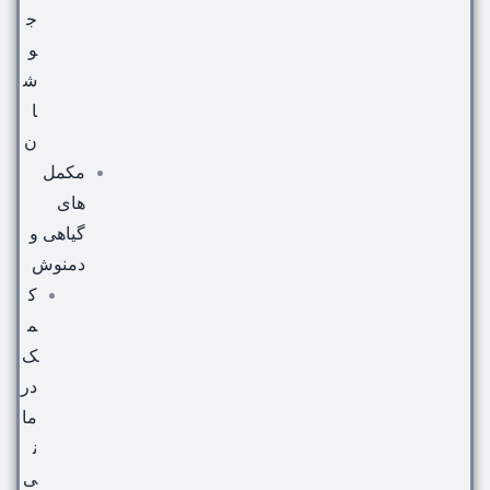
ج
و
ش
ا
ن
مکمل
های
گیاهی و
دمنوش
ک
م
ک
در
ما
ن
ی