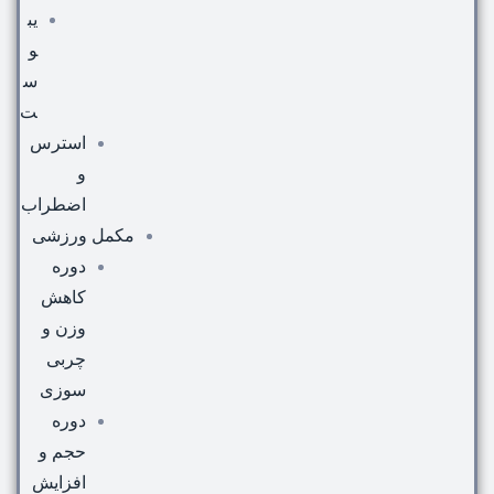
یب
و
س
ت
استرس
و
اضطراب
مکمل ورزشی
دوره
کاهش
وزن و
چربی
سوزی
دوره
حجم و
افزایش