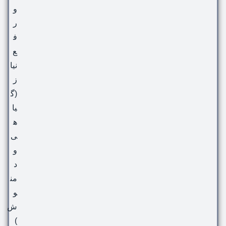
و
ر
ف
ع
نیا
ز
(گ
یا
ه
ی
و
د
من
و
ش
)