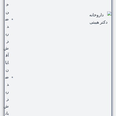
خ
ن
ض
د
ری
ز
ش
آق
ایا
ن
ض
د
ری
ز
ش
بان