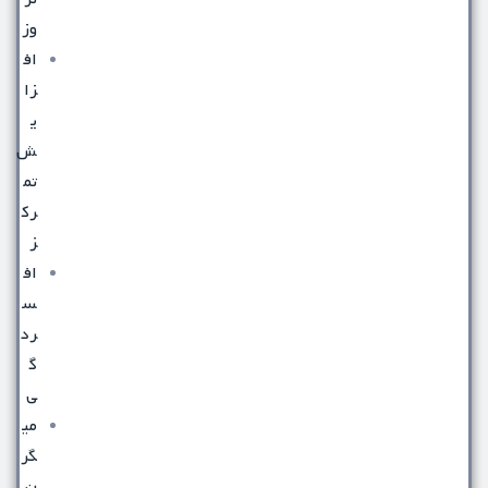
وز
اف
زا
ی
ش
تم
رک
ز
اف
س
رد
گ
ی
می
گر
ن