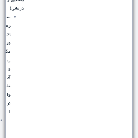
درمانی)
س
رم
اخ
ور
دگ
ی
و
آن
فل
وا
نز
ا