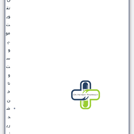
تق
وی
ت
مو
،پ
و
س
ت
و
نا
خ
ن
ض
د
ری
ز