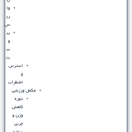
وا
ری
س
یب
و
س
ت
استرس
و
اضطراب
مکمل ورزشی
دوره
کاهش
وزن و
چربی
سوزی