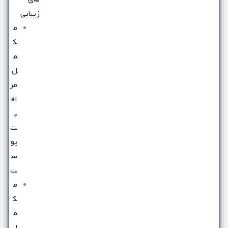
زیبایی
م
ک
م
ل
مر
اق
ب
ت
پو
س
ت
م
ک
م
ل