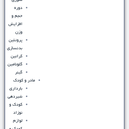
دوره
حجم و
افزایش
وزن
پروتئین
بدنسازی
کراتین
گلوتامین
گینر
مادر و کودک
بارداری
شیردهی
کودک و
نوزاد
لوازم
کودک و