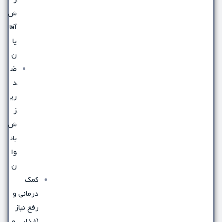
ش
آقا
یا
ن
ض
د
ری
ز
ش
بان
وا
ن
کمک
درمانی و
رفع نیاز
(غذایی و