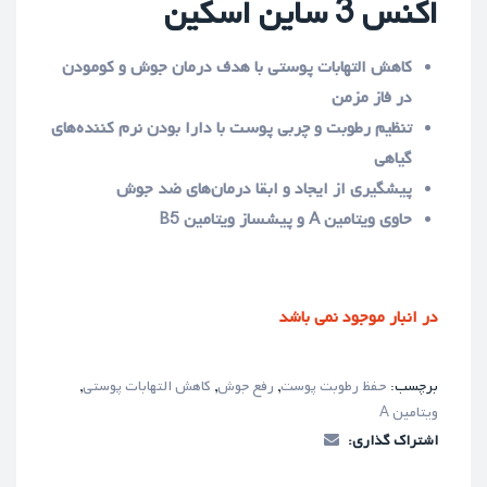
اکنس 3 ساین اسکین
کاهش التهابات پوستی با هدف درمان جوش و کومودن
در فاز مزمن
تنظیم رطوبت و چربی پوست با دارا بودن نرم کننده‌های
گیاهی
پیشگیری از ایجاد و ابقا درمان‌های ضد جوش
حاوی ویتامین A و پیشساز ویتامین B5
در انبار موجود نمی باشد
برچسب:
حفظ رطوبت پوست
,
رفع جوش
,
کاهش التهابات پوستی
,
ویتامین A
اشتراک گذاری: