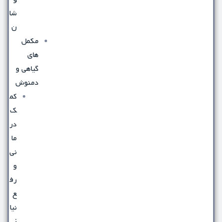
شا
ن
مکمل
های
گیاهی و
دمنوش
کم
ک
در
ما
نی
و
رف
ع
نیا
ز