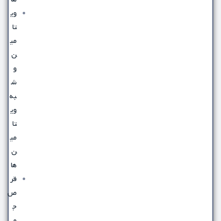
وی
تا
می
ن
و
ش
به
وی
تا
می
ن
ها
قر
ص
ج
و