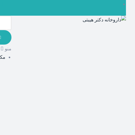
منو
مکم