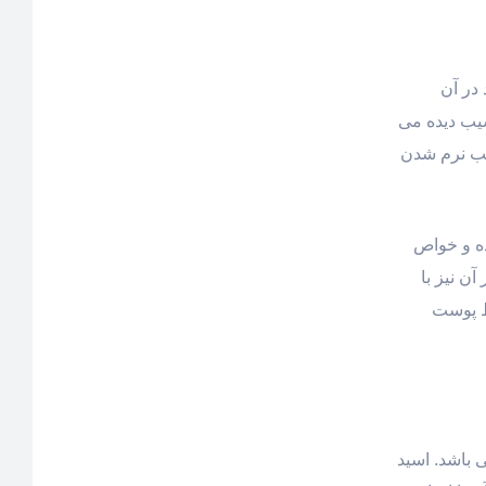
م دهندگی منحصر به فرد شده و ویتامین های A ،E و F موجود در آن
و آسیب دیده می
 سبب نرم شدن
ده و خواص
ال های آزاد ممانعت به عمل می آورد. ویتامین A موجود در آن نیز با
ط پوست
می باشد. اسید