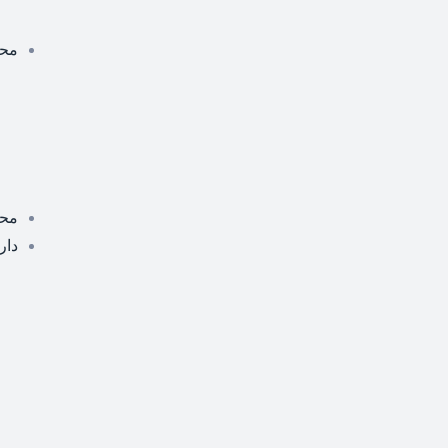
محص
مح
دار