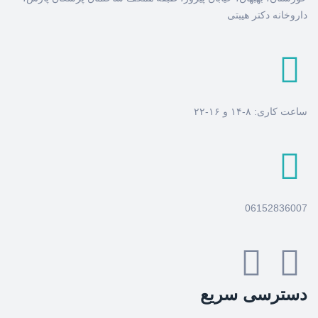
داروخانه دکتر هیبتی
ساعت کاری: ۸-۱۴ و ۱۶-۲۲
06152836007
دسترسی سریع