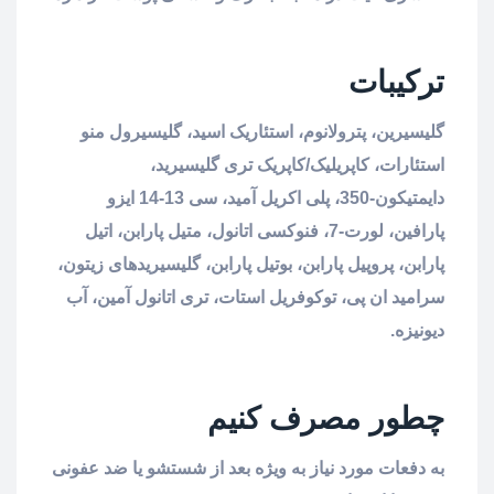
ترکیبات
گلیسیرین، پترولانوم، استئاریک اسید، گلیسیرول منو
استئارات، کاپریلیک/کاپریک تری گلیسیرید،
دایمتیکون-350، پلی اکریل آمید، سی 13-14 ایزو
پارافین، لورت-7، فنوکسی اتانول، متیل پارابن، اتیل
پارابن، پروپیل پارابن، بوتیل پارابن، گلیسیریدهای زیتون،
سرامید ان پی، توکوفریل استات، تری اتانول آمین، آب
دیونیزه.
چطور مصرف کنیم
به دفعات مورد نیاز به ویژه بعد از شستشو یا ضد عفونی