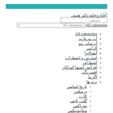
ارسال رایگان برای سفارشات بالای 5 میلیون تومان
All categories
All categories
آب مروارید
آبرسانی مو
آلزایمر
آنفولانزا
استرس و اضطراب
اشتها آور
افزایش اشتها کودکان
افسردگی
اگزما
برند ها
باریج اسانس
درمکس
کارن
گلدن لایف
نوتراکس
ویتابیوتیکس