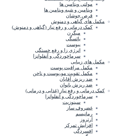
مولتی ویتامین ها
ویتامین و شبه ویتامین ها
قرص جوشان
مکمل های گیاهی و دمنوش
کمک درمانی و رفع نیاز (گیاهی و دمنوش)
میگرن
یائسگی
یبوست
انرژی زا و رفع خستگی
سرماخوردگی و آنفلوانزا
مکمل های زیبایی
مکمل مراقبت پوست
مکمل تقویت مو،پوست و ناخن
ضد ریزش آقایان
ضد ریزش بانوان
کمک درمانی و رفع نیاز (غذایی و درمانی)
سرماخوردگی و آنفلوانزا
سینوزیت
غضروف ساز
رماتیسم
آرتروز
افزایش تمرکز
افسردگی