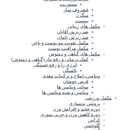
سینوزیت
غضروف ساز
میگرن
یبوست
مکمل های زیبایی
ضد ریزش آقایان
ضد ریزش بانوان
مکمل تقویت مو،پوست و ناخن
مکمل مراقبت پوست
مکمل های گیاهی و دمنوش
کمک درمانی و رفع نیاز (گیاهی و دمنوش)
انرژی زا و رفع خستگی
یائسگی
ویتامین، املاح و ترکیبات مغذی
قرص جوشان
مولتی ویتامین ها
ویتامین و شبه ویتامین ها
مکمل ورزشی
پروتئین بدنسازی
دوره حجم و افزایش وزن
دوره کاهش وزن و چربی سوزی
کراتین
گلوتامین