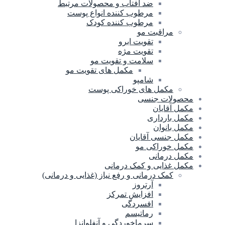
ضد آفتاب و محصولات مرتبط
مرطوب کننده انواع پوست
مرطوب کننده کودک
مراقبت مو
تقویت ابرو
تقویت مژه
سلامت و تقویت مو
مکمل های تقویت مو
شامپو
مکمل های خوراکی پوست
محصولات جنسی
مکمل آقایان
مکمل بارداری
مکمل بانوان
مکمل جنسی آقایان
مکمل خوراکی مو
مکمل درمانی
مکمل غذایی و کمک درمانی
کمک درمانی و رفع نیاز (غذایی و درمانی)
آرتروز
افزایش تمرکز
افسردگی
رماتیسم
سرماخوردگی و آنفلوانزا