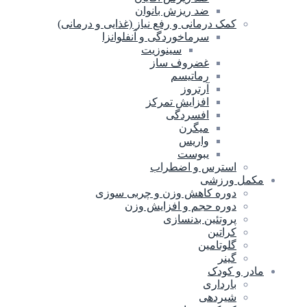
ضد ریزش بانوان
کمک درمانی و رفع نیاز (غذایی و درمانی)
سرماخوردگی و آنفلوانزا
سینوزیت
غضروف ساز
رماتیسم
آرتروز
افزایش تمرکز
افسردگی
میگرن
واریس
یبوست
استرس و اضطراب
مکمل ورزشی
دوره کاهش وزن و چربی سوزی
دوره حجم و افزایش وزن
پروتئین بدنسازی
کراتین
گلوتامین
گینر
مادر و کودک
بارداری
شیردهی