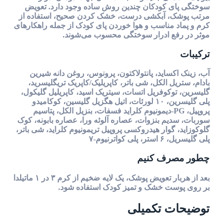
سوختگی پای کودکان چندین روش ساده وجود دارد. تعویض
مرتب پوشک، آبکشی درست، خشک کردن صحیح، استفاده از
کرم و پماد مناسب و هوا خوردن پای کودک از جمله راهکارهای
موثر در رفع ادرار سوختگی محسوب می‌شوند.
ترکیبات
آب، زینک اکساید، پانتولاکتون، پرونوس، روغن دانه شیرین
بادام، ستریل الکل، شی باتر، کاپریلیک/کاپریک تریگلیسرید،
گلیسرین، توکوفریل اتسات، سیتریک اسید، کاپریلیل گلیکول،
پلی گلیسرین، ۱۰ لورئات، اتیل هگزیل گلیسین، کوکامیدو
پروپیل، PG-دیمونیوم کلراید فسفات، بنزیل الکل، پتاسیم
سوربات، سدیم بنزوات، عصاره آلوئه ورا، عصاره بابونه، کوک
گلوکوزاید، گوار هیدروکسی پروپیل تریمونیوم کلراید، شی باتر،
پلی گلیسریل، ۶ استر، پلی کواترنیوم-۷
چطور مصرف کنیم
بعد از هربار تعویض پوشک، یک لایه ضخیم از کرم ۳ در ۱ ماتیلدا
بر روی پوست خشک و تمیز کودک استفاده شود.
توضیحات تکمیلی