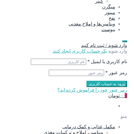
گینر
میگرن
مینور
نفخ
ویتامین‌ها و املاح معدنی
یبوست
وارد شوید / ثبت نام کنید
وارد شوید
یک حساب کاربری ایجاد کنید
نام کاربری یا ایمیل
*
رمز عبور
*
ورود به حساب کاربری
رمز عبور خود را فراموش کرده اید؟
0
۰ تومان
منو
مکمل غذایی و کمک درمانی
ویتامین، املاح و ترکیبات مغذی