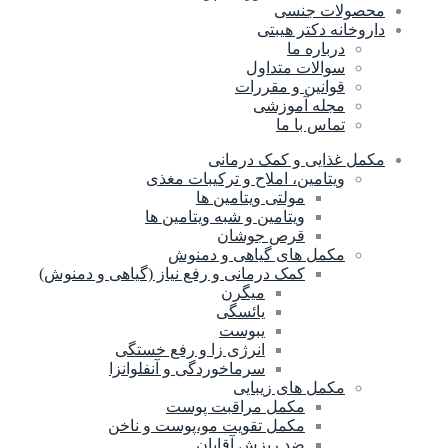
محصولات جنسی
داروخانه دکتر هیبتی
درباره ما
سوالات متداول
قوانین و مقررات
مجله آموزشی
تماس با ما
مکمل غذایی و کمک درمانی
ویتامین، املاح و ترکیبات مغذی
مولتی ویتامین ها
ویتامین و شبه ویتامین ها
قرص جوشان
مکمل های گیاهی و دمنوش
کمک درمانی و رفع نیاز (گیاهی و دمنوش)
میگرن
یائسگی
یبوست
انرژی زا و رفع خستگی
سرماخوردگی و آنفلوانزا
مکمل های زیبایی
مکمل مراقبت پوست
مکمل تقویت مو،پوست و ناخن
ضد ریزش آقایان