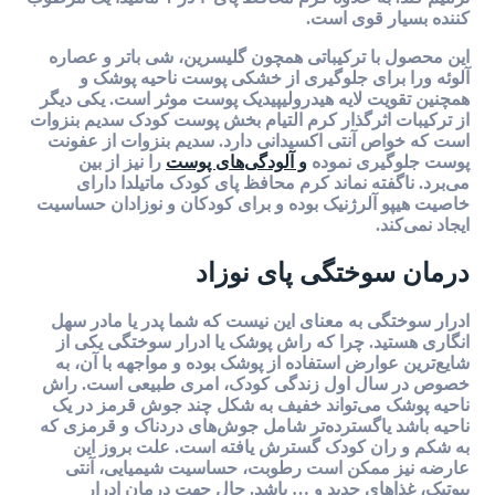
کننده بسیار قوی است.
این محصول با ترکیباتی همچون گلیسرین، شی باتر و عصاره
آلوئه ورا برای جلوگیری از خشکی پوست ناحیه پوشک و
همچنین تقویت لایه هیدرولیپیدیک پوست موثر است. یکی دیگر
از ترکیبات اثرگذار کرم التیام بخش پوست کودک سدیم بنزوات
است که خواص آنتی اکسیدانی دارد. سدیم بنزوات از عفونت
پوست جلوگیری نموده
و آلودگی‌های پوست
را نیز از بین
می‌برد. ناگفته نماند کرم محافظ پای کودک ماتیلدا دارای
خاصیت هیپو آلرژنیک بوده و برای کودکان و نوزادان حساسیت
ایجاد نمی‌کند.
درمان سوختگی پای نوزاد
ادرار سوختگی به معنای این نیست که شما پدر یا مادر سهل
انگاری هستید. چرا که راش پوشک یا ادرار سوختگی یکی از
شایع‌ترین عوارض استفاده از پوشک بوده و مواجهه با آن، به
خصوص در سال اول زندگی کودک، امری طبیعی است. راش
ناحیه پوشک می‌تواند خفیف به شکل چند جوش قرمز در یک
ناحیه باشد یاگسترده‌تر شامل جوش‌های دردناک و قرمزی که
به شکم و ران کودک گسترش یافته است. علت بروز این
عارضه نیز ممکن است رطوبت، حساسیت شیمیایی، آنتی
بیوتیک، غذاهای جدید و … باشد. حال جهت درمان ادرار