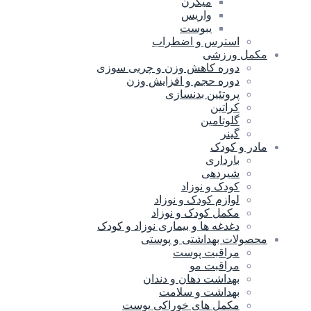
میگرن
واریس
یبوست
استرس و اضطراب
مکمل ورزشی
دوره کاهش وزن و چربی سوزی
دوره حجم و افزایش وزن
پروتئین بدنسازی
کراتین
گلوتامین
گینر
مادر و کودک
بارداری
شیردهی
کودک و نوزاد
لوازم کودک و نوزاد
مکمل کودک و نوزاد
دغدغه ها و بیماری نوزاد و کودک
محصولات بهداشتی و پوستی
مراقبت پوست
مراقبت مو
بهداشت دهان و دندان
بهداشت و سلامت
مکمل های خوراکی پوست