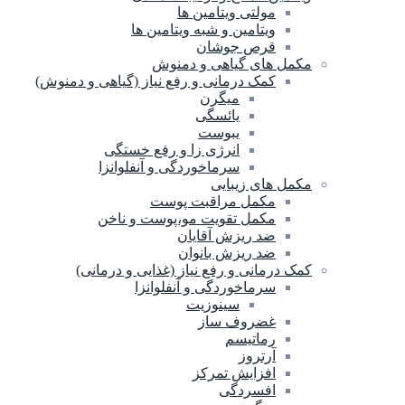
مولتی ویتامین ها
ویتامین و شبه ویتامین ها
قرص جوشان
مکمل های گیاهی و دمنوش
کمک درمانی و رفع نیاز (گیاهی و دمنوش)
میگرن
یائسگی
یبوست
انرژی زا و رفع خستگی
سرماخوردگی و آنفلوانزا
مکمل های زیبایی
مکمل مراقبت پوست
مکمل تقویت مو،پوست و ناخن
ضد ریزش آقایان
ضد ریزش بانوان
کمک درمانی و رفع نیاز (غذایی و درمانی)
سرماخوردگی و آنفلوانزا
سینوزیت
غضروف ساز
رماتیسم
آرتروز
افزایش تمرکز
افسردگی