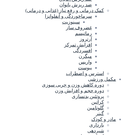
ضد ریزش بانوان
کمک درمانی و رفع نیاز (غذایی و درمانی)
سرماخوردگی و آنفلوانزا
سینوزیت
غضروف ساز
رماتیسم
آرتروز
افزایش تمرکز
افسردگی
میگرن
واریس
یبوست
استرس و اضطراب
مکمل ورزشی
دوره کاهش وزن و چربی سوزی
دوره حجم و افزایش وزن
پروتئین بدنسازی
کراتین
گلوتامین
گینر
مادر و کودک
بارداری
شیردهی