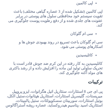
اپی کالمین
اپی کالمین (تشکیل شده از 3 عصاره گیاهی مختلف) باعث
تقویت سیستم خود محافظتی سلول های پوستی در برابر
عفونت های جلدی شده و از دفع رطوبت پوست جلوگیری می
کند.
سی ام گلوکان
سی ام گلوکان باعث تسریع در روند بهبودی جوش ها و
اسکارهای پوستی می شود.
کاتلیسیدین
کاتلیسیدین به کار رفته در این کرم ضد جوش قادر است با
تحریک سلولی تولید این ماده را افزایش داده و از رشد باکتری
های مولد آکنه جلوگیری کند.
ترکیبات
پی ای جی 8 استئارات، ستئاریل اتیل هگزانوات، ایزو پروپیل
میریستات، گلیسریل استئارات، استئاریل هپتانوات،ستیل الکل،
بوتیل استئارات، سوربیتان سسکویولئات، ستیل پالمیتات،
استئاریک اسید ،پتاسیم هیدروکساید، عصاره ریشه آستراگالوس