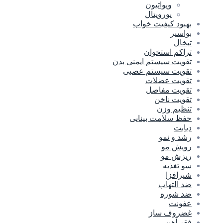
ویواتیون
یورویتال
بهبود کیفیت خواب
بواسیر
تبخال
تراکم استخوان
تقویت سیستم ایمنی بدن
تقویت سیستم عصبی
تقویت عضلات
تقویت مفاصل
تقویت ناخن
تنظیم وزن
حفظ سلامت بینایی
دیابت
رشد و نمو
رویش مو
ریزش مو
سو تغذیه
شیرافزا
ضد التهاب
ضد شوره
عفونت
غضروف ساز
فقر آهن