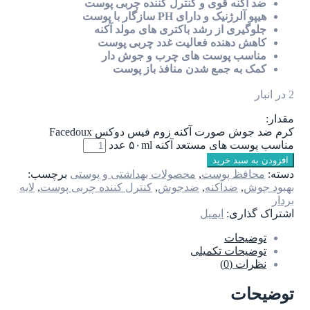
ضد آکنه قوی و کنترل کننده چربی پوست
هیپو آلرژنیک و دارای PH سازگار با پوست
جلوگیری از رشد باکتری های مولد آکنه
کاهش دهنده فعالیت غدد چربی پوست
مناسب پوست های چرب و جوش دار
کمک به جمع شدن منافذ باز پوست
2 در انبار
مقدار:
کرم ضد جوش صورت آکنه زوم فیس دوکس Facedoux
مناسب پوست های مستعد آکنه ۵۰ml عدد
افزودن به سبد خرید
دسته:
محافظ پوست
,
محصولات بهداشتی و پوستی
برچسب:
بهبود جوش
,
ضدآکنه
,
ضدجوش
,
کنترل کننده چربی پوست
,
لایه
بردار
اشتراک گذاری:
ایمیل
توضیحات
توضیحات تکمیلی
نظرات (0)
توضیحات