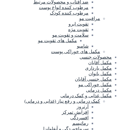
ضد آفتاب و محصولات مرتبط
مرطوب کننده انواع پوست
مرطوب کننده کودک
مراقبت مو
تقویت ابرو
تقویت مژه
سلامت و تقویت مو
مکمل های تقویت مو
شامپو
مکمل های خوراکی پوست
محصولات جنسی
مکمل آقایان
مکمل بارداری
مکمل بانوان
مکمل جنسی آقایان
مکمل خوراکی مو
مکمل درمانی
مکمل غذایی و کمک درمانی
کمک درمانی و رفع نیاز (غذایی و درمانی)
آرتروز
افزایش تمرکز
افسردگی
رماتیسم
سرماخوردگی و آنفلوانزا