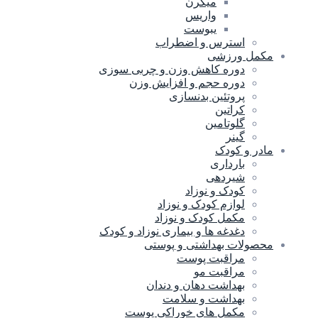
میگرن
واریس
یبوست
استرس و اضطراب
مکمل ورزشی
دوره کاهش وزن و چربی سوزی
دوره حجم و افزایش وزن
پروتئین بدنسازی
کراتین
گلوتامین
گینر
مادر و کودک
بارداری
شیردهی
کودک و نوزاد
لوازم کودک و نوزاد
مکمل کودک و نوزاد
دغدغه ها و بیماری نوزاد و کودک
محصولات بهداشتی و پوستی
مراقبت پوست
مراقبت مو
بهداشت دهان و دندان
بهداشت و سلامت
مکمل های خوراکی پوست