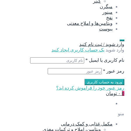
گینر
میگرن
مینور
نفخ
ویتامین‌ها و املاح معدنی
یبوست
وارد شوید / ثبت نام کنید
وارد شوید
یک حساب کاربری ایجاد کنید
نام کاربری یا ایمیل
*
رمز عبور
*
ورود به حساب کاربری
رمز عبور خود را فراموش کرده اید؟
0
۰ تومان
منو
مکمل غذایی و کمک درمانی
ویتامین، املاح و ترکیبات مغذی