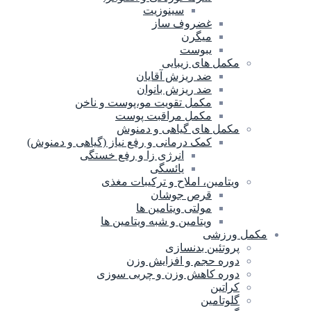
سینوزیت
غضروف ساز
میگرن
یبوست
مکمل های زیبایی
ضد ریزش آقایان
ضد ریزش بانوان
مکمل تقویت مو،پوست و ناخن
مکمل مراقبت پوست
مکمل های گیاهی و دمنوش
کمک درمانی و رفع نیاز (گیاهی و دمنوش)
انرژی زا و رفع خستگی
یائسگی
ویتامین، املاح و ترکیبات مغذی
قرص جوشان
مولتی ویتامین ها
ویتامین و شبه ویتامین ها
مکمل ورزشی
پروتئین بدنسازی
دوره حجم و افزایش وزن
دوره کاهش وزن و چربی سوزی
کراتین
گلوتامین