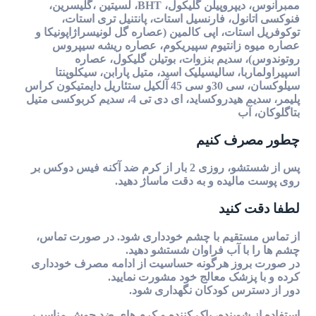
ممبرانوس، دیپروپیلن گلیکول، BHT، لسیتین ،گلیسرین،
فنوکسی اتانول، فارنسیل استات، پانتنیل تری استات،
توکوفریل استات، اپی کالمین (عصاره گل لونیسراژاپونیکا و
عصاره میوه زانتیوم سپیریکوم، عصاره ریشه سیپروس
روتوندوس)، سدیم بنزوات، بوتیلن گلیکول، عصاره
اسپیراولماربا، سالیسیلیک اسید، متیل پارابن، سیکلوپنتا
سیلوکسان، سی 30و سی 45 آلکیل ستئاریل دایمتیکون کراس
پلیمر، سدیم هیدروکساید، ای دی تی 4، سدیم کربوکسی متیل
بتاگلوکان، آب
چطور مصرف کنیم
پس از شستشو، روزی 2 بار از کرم ضد آکنه فیس دوکس بر
روی پوست مالیده و به دقت ماساژ دهید.
لطفا دقت کنید
از تماس مستقیم با چشم خودداری شود. در صورت تماس،
چشم ها را با آب فراوان شستشو دهید.
در صورت بروز هرگونه حساسیت از ادامه مصرف خودداری
کرده و با پزشک معالج خود مشورت نمایید.
دور از دسترس کودکان نگهداری شود.
استفاده از شوینده، پاک کننده و کرم های ضد جوش مناسب