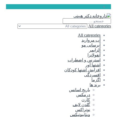
ارسال رایگان برای سفارشات بالای 5 میلیون تومان
All categories
All categories
آب مروارید
آبرسانی مو
آلزایمر
آنفولانزا
استرس و اضطراب
اشتها آور
افزایش اشتها کودکان
افسردگی
اگزما
برند ها
باریج اسانس
درمکس
کارن
گلدن لایف
نوتراکس
ویتابیوتیکس