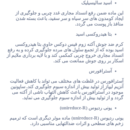
اسید سالیسیلیک
این ماده ضمن رفع انسداد مجاری غدد چربی و جلوگیری از
ایجاد کومدون های سر سیاه و سر سفید، باعث بسته شدن
منافذ باز پوست می گردد.
بتا هیدروکسی اسید
کرم ضد جوش آکنه زوم فیس دوکس حاوی بتا هیدروکسی
اسید بوده که از تجمع سلول های مرده جلوگیری کرده و به رفع
انسداد مجاری خروج چربی کمکمی کند و با لایه برداری ملایم از
اسکار بر روی جوش ممانعت می کند.
آسترافورس
آسترافورس در غلظت های مختلف می تواند با کاهش فعالیت
آنزیم لیپاز از تولید بیش از اندازه سبوم جلوگیری کند. ساپونین
موجود در آسترافورس باعث کاهش التهاب ناشی از آکنه می
گردد و از تولید بیش از اندازه سبوم جلوگیری می نماید.
یونی ردیوس (unireduce-R)
یونی ردیوس (unireduce-R) ماده موثر دیگری است که ترمیم
زخم های سطحی و اثرات ضدالتهابی مناسبی دارد.