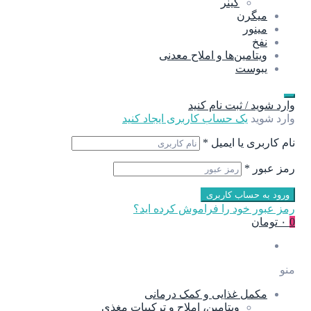
گینر
میگرن
مینور
نفخ
ویتامین‌ها و املاح معدنی
یبوست
وارد شوید / ثبت نام کنید
وارد شوید
یک حساب کاربری ایجاد کنید
نام کاربری یا ایمیل
*
رمز عبور
*
ورود به حساب کاربری
رمز عبور خود را فراموش کرده اید؟
0
۰ تومان
منو
مکمل غذایی و کمک درمانی
ویتامین، املاح و ترکیبات مغذی