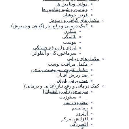
مولتی ویتامین ها
ویتامین و شبه ویتامین ها
قرص جوشان
مکمل های گیاهی و دمنوش
کمک درمانی و رفع نیاز (گیاهی و دمنوش)
میگرن
یائسگی
یبوست
انرژی زا و رفع خستگی
سرماخوردگی و آنفلوانزا
مکمل های زیبایی
مکمل مراقبت پوست
مکمل تقویت مو،پوست و ناخن
ضد ریزش آقایان
ضد ریزش بانوان
کمک درمانی و رفع نیاز (غذایی و درمانی)
سرماخوردگی و آنفلوانزا
سینوزیت
غضروف ساز
رماتیسم
آرتروز
افزایش تمرکز
افسردگی