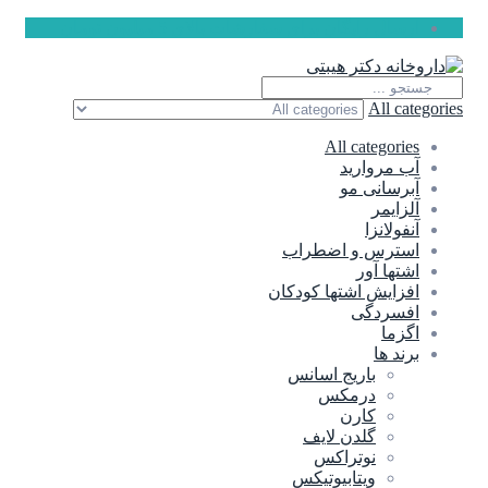
ارسال رایگان برای سفارشات بالای 5 میلیون تومان
All categories
All categories
آب مروارید
آبرسانی مو
آلزایمر
آنفولانزا
استرس و اضطراب
اشتها آور
افزایش اشتها کودکان
افسردگی
اگزما
برند ها
باریج اسانس
درمکس
کارن
گلدن لایف
نوتراکس
ویتابیوتیکس