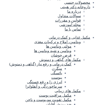
محصولات جنسی
داروخانه دکتر هیبتی
درباره ما
سوالات متداول
قوانین و مقررات
مجله آموزشی
تماس با ما
مکمل غذایی و کمک درمانی
ویتامین، املاح و ترکیبات مغذی
مولتی ویتامین ها
ویتامین و شبه ویتامین ها
قرص جوشان
مکمل های گیاهی و دمنوش
کمک درمانی و رفع نیاز (گیاهی و دمنوش)
میگرن
یائسگی
یبوست
انرژی زا و رفع خستگی
سرماخوردگی و آنفلوانزا
مکمل های زیبایی
مکمل مراقبت پوست
مکمل تقویت مو،پوست و ناخن
ضد ریزش آقایان