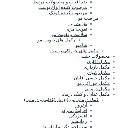
ضد آفتاب و محصولات مرتبط
مرطوب کننده انواع پوست
مرطوب کننده کودک
مراقبت مو
تقویت ابرو
تقویت مژه
سلامت و تقویت مو
مکمل های تقویت مو
شامپو
مکمل های خوراکی پوست
محصولات جنسی
مکمل آقایان
مکمل بارداری
مکمل بانوان
مکمل جنسی آقایان
مکمل خوراکی مو
مکمل درمانی
مکمل غذایی و کمک درمانی
کمک درمانی و رفع نیاز (غذایی و درمانی)
آرتروز
افزایش تمرکز
افسردگی
رماتیسم
سرماخوردگی و آنفلوانزا