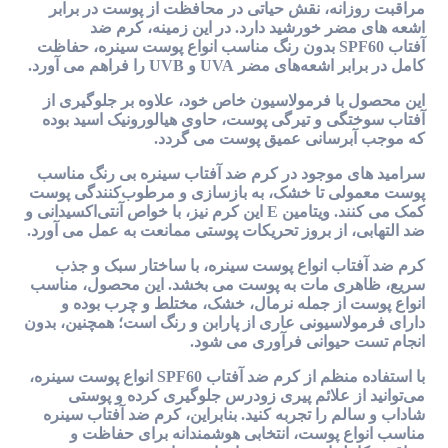
مراقبت روزانه، نقش حیاتی در محافظت از پوست در برابر
اشعه های مضر خورشید دارد. در این زمینه، کرم ضد
آفتاب SPF60 بدون رنگ مناسب انواع پوست سینره، حفاظت
کامل در برابر اشعه‌های مضر UVA و UVB را فراهم می آورد.
این محصول با فرمولاسیون خاص خود، علاوه بر جلوگیری از
آفتاب‌ سوختگی و تیرگی پوست، حاوی هیالورونیک اسید بوده
که موجب آبرسانی عمیق پوست می گردد.
سرامید های موجود در کرم ضد آفتاب سینره بی رنگ مناسب
پوست معمولی تا خشک، به بازسازی و مرطوب‌کنندگی پوست
کمک می کنند. ویتامین E این کرم نیز، با خواص آنتی‌اکسیدانی و
ضد التهابی، از بروز تحریکات پوستی ممانعت به عمل می آورد.
کرم ضد آفتاب انواع پوست سینره، با ساختار سبک و جذب
سریع، ظاهری مات به پوست می بخشد. این محصول، مناسب
انواع پوست از جمله نرمال، خشک، مختلط و چرب بوده و
دارای فرمولاسیونی عاری از پارابن و رنگ است؛ همچنین، بدون
انجام تست حیوانی فرآوری می شود.
با استفاده منظم از کرم ضد آفتاب SPF60 انواع پوست سینره،
می‌توانید از علائم پیری زودرس جلوگیری کرده و پوستی
شاداب و سالم را تجربه کنید. بنابراین، کرم ضد آفتاب سینره
مناسب انواع پوست، انتخابی هوشمندانه برای حفاظت و