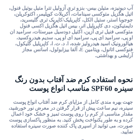
آب دیونیزه، متیلن بیس- بنزو تری آزولیل تترا متیل بوتیل فنول،
اتیل هگزیل متوکسی سینامات، آکریلات کوپلیمر، اکتوکریلن،
جوجوبا استر، ستیل الکل، کاپریلیک/کاپریک تری گلیسرید،
دایمتیکون، دی کاپریلیل اتر، بیس اتیل هگزیل اکسی فنول
متوکسی فنیل تری آزین، اکتیل دودسیل میرستات، سرامید ان
او پی، سرامید ای پی، سرامید ای او پی، سدیم هیدروکسید،
هیالورونیک اسید هیدرولیز شده، ا. د. ت. ا، کاپریلیل گلیکول،
فنوکسی اتانول، ویتامین E، آلفا بیزابولول، اسانس مجاز
آرایشی و بهداشتی.
نحوه استفاده کرم ضد آفتاب بدون رنگ
سینره SPF60 مناسب انواع پوست
جهت بهره ‌مندی کامل از مزایای کرم ضد آفتاب انواع پوست
سینره، نیم ساعت پیش از قرار گرفتن در معرض نور خورشید،
مقدار مناسبی از کرم را روی پوست تمیز و خشک خود اعمال
کرده و به ‌طور یکنواخت پخش کنید. به منظور پاکسازی پوست
صورت، می توانید از اسپری پاک کننده صورت سینره استفاده
نمایید.