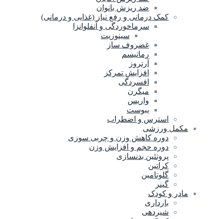
ضد ریزش بانوان
کمک درمانی و رفع نیاز (غذایی و درمانی)
سرماخوردگی و آنفلوانزا
سینوزیت
غضروف ساز
رماتیسم
آرتروز
افزایش تمرکز
افسردگی
میگرن
واریس
یبوست
استرس و اضطراب
مکمل ورزشی
دوره کاهش وزن و چربی سوزی
دوره حجم و افزایش وزن
پروتئین بدنسازی
کراتین
گلوتامین
گینر
مادر و کودک
بارداری
شیردهی