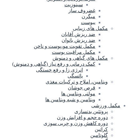
سینوزیت
غضروف ساز
میگرن
یبوست
مکمل های زیبایی
ضد ریزش آقایان
ضد ریزش بانوان
مکمل تقویت مو،پوست و ناخن
مکمل مراقبت پوست
مکمل های گیاهی و دمنوش
کمک درمانی و رفع نیاز (گیاهی و دمنوش)
انرژی زا و رفع خستگی
یائسگی
ویتامین، املاح و ترکیبات مغذی
قرص جوشان
مولتی ویتامین ها
ویتامین و شبه ویتامین ها
مکمل ورزشی
پروتئین بدنسازی
دوره حجم و افزایش وزن
دوره کاهش وزن و چربی سوزی
کراتین
گلوتامین