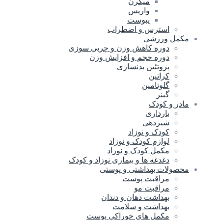
میگرن
واریس
یبوست
استرس و اضطراب
مکمل ورزشی
دوره کاهش وزن و چربی سوزی
دوره حجم و افزایش وزن
پروتئین بدنسازی
کراتین
گلوتامین
گینر
مادر و کودک
بارداری
شیردهی
کودک و نوزاد
لوازم کودک و نوزاد
مکمل کودک و نوزاد
دغدغه ها و بیماری نوزاد و کودک
محصولات بهداشتی و پوستی
مراقبت پوست
مراقبت مو
بهداشت دهان و دندان
بهداشت و سلامت
مکمل های خوراکی پوست