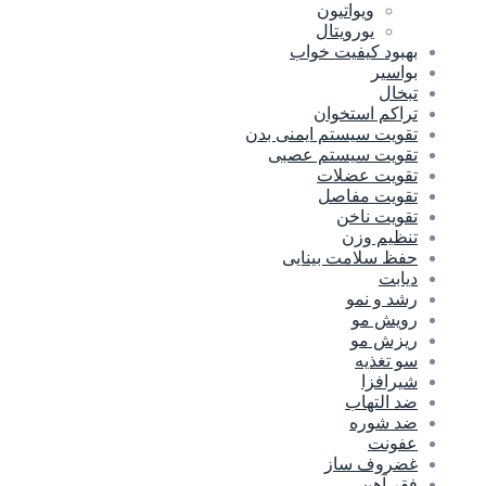
ویواتیون
یورویتال
بهبود کیفیت خواب
بواسیر
تبخال
تراکم استخوان
تقویت سیستم ایمنی بدن
تقویت سیستم عصبی
تقویت عضلات
تقویت مفاصل
تقویت ناخن
تنظیم وزن
حفظ سلامت بینایی
دیابت
رشد و نمو
رویش مو
ریزش مو
سو تغذیه
شیرافزا
ضد التهاب
ضد شوره
عفونت
غضروف ساز
فقر آهن