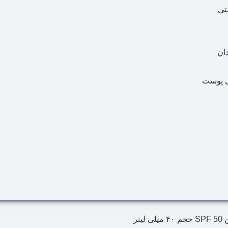
تی
ان
ی پوست
تر