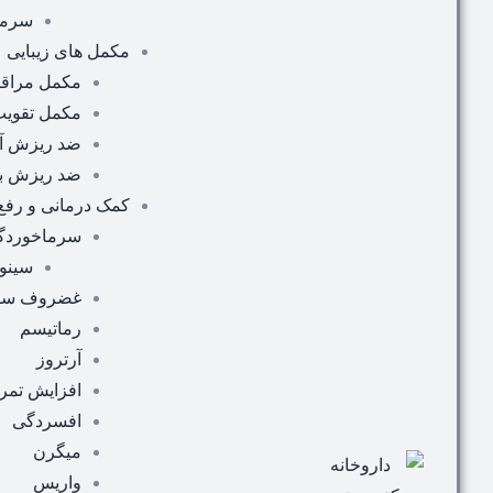
سرماخ
مکمل های زیبایی
مکمل مراق
مکمل تقویت
ضد ریزش آق
ضد ریزش با
کمک درمانی و رفع ن
سرماخوردگی 
سینو
غضروف سا
رماتیسم
آرتروز
افزایش تمر
افسردگی
میگرن
واریس