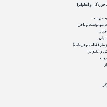
وردگی و آنفلوانزا
بت پوست
 مو،پوست و ناخن
ایان
نوان
یاز (غذایی و درمانی)
و آنفلوانزا
زیت
ز
کز