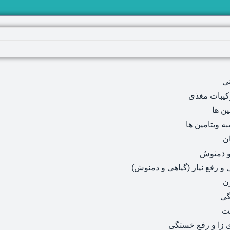
ی
رکیبات مغذی
ین ها
ه ویتامین ها
ن
و دمنوش
و رفع نیاز (گیاهی و دمنوش)
ن
گی
ت
 زا و رفع خستگی