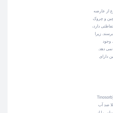
ع از عارضه
چین و چروک
فاظتی دارد،
رسند. زیرا
2 ساعت تمدید می شود. وجود
 رخ نمی دهد.
ن دارای
ضد آفتاب اورلین در عین حال که فاقد چربی است اما می تواند پوشش آرایشی بی نظیری ایجاد کند. در این محصول فیلترهای جدید (Tinosorb
لا ضد آب
ایی را از