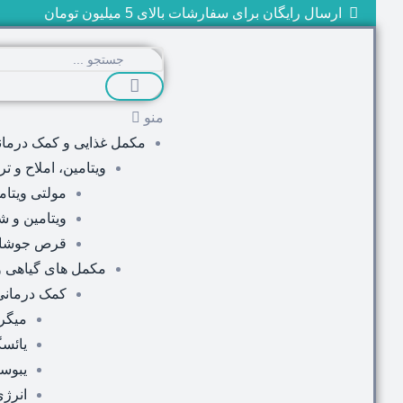
ارسال رایگان برای سفارشات بالای 5 میلیون تومان
منو
مکمل غذایی و کمک درمان
ویتامین، املاح و ت
مولتی ویتام
ویتامین و شب
قرص جوشا
مکمل های گیاهی 
کمک درمانی 
میگر
یائس
یبوس
انرژی