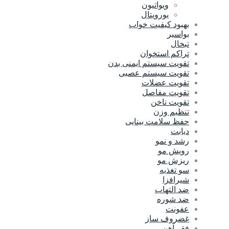
ویواتیون
یورویتال
بهبود کیفیت خواب
بواسیر
تبخال
تراکم استخوان
تقویت سیستم ایمنی بدن
تقویت سیستم عصبی
تقویت عضلات
تقویت مفاصل
تقویت ناخن
تنظیم وزن
حفظ سلامت بینایی
دیابت
رشد و نمو
رویش مو
ریزش مو
سو تغذیه
شیرافزا
ضد التهاب
ضد شوره
عفونت
غضروف ساز
فقر آهن