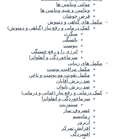
مولتی ویتامین ها
ویتامین و شبه ویتامین ها
قرص جوشان
مکمل های گیاهی و دمنوش
کمک درمانی و رفع نیاز (گیاهی و دمنوش)
میگرن
یائسگی
یبوست
انرژی زا و رفع خستگی
سرماخوردگی و آنفلوانزا
مکمل های زیبایی
مکمل مراقبت پوست
مکمل تقویت مو،پوست و ناخن
ضد ریزش آقایان
ضد ریزش بانوان
کمک درمانی و رفع نیاز (غذایی و درمانی)
سرماخوردگی و آنفلوانزا
سینوزیت
غضروف ساز
رماتیسم
آرتروز
افزایش تمرکز
افسردگی