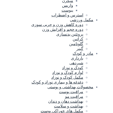
میگرن
واریس
یبوست
استرس و اضطراب
مکمل ورزشی
دوره کاهش وزن و چربی سوزی
دوره حجم و افزایش وزن
پروتئین بدنسازی
کراتین
گلوتامین
گینر
مادر و کودک
بارداری
شیردهی
کودک و نوزاد
لوازم کودک و نوزاد
مکمل کودک و نوزاد
دغدغه ها و بیماری نوزاد و کودک
محصولات بهداشتی و پوستی
مراقبت پوست
مراقبت مو
بهداشت دهان و دندان
بهداشت و سلامت
مکمل های خوراکی پوست