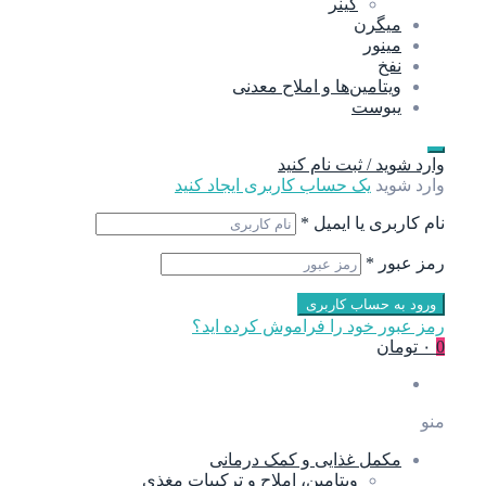
گینر
میگرن
مینور
نفخ
ویتامین‌ها و املاح معدنی
یبوست
وارد شوید / ثبت نام کنید
وارد شوید
یک حساب کاربری ایجاد کنید
نام کاربری یا ایمیل
*
رمز عبور
*
ورود به حساب کاربری
رمز عبور خود را فراموش کرده اید؟
0
۰ تومان
منو
مکمل غذایی و کمک درمانی
ویتامین، املاح و ترکیبات مغذی