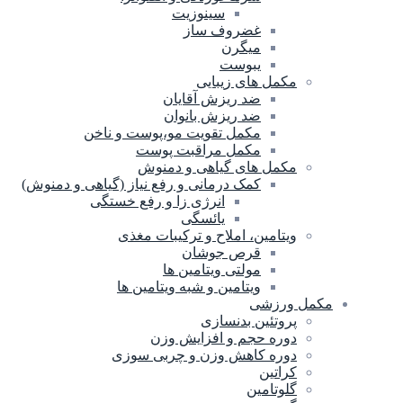
سینوزیت
غضروف ساز
میگرن
یبوست
مکمل های زیبایی
ضد ریزش آقایان
ضد ریزش بانوان
مکمل تقویت مو،پوست و ناخن
مکمل مراقبت پوست
مکمل های گیاهی و دمنوش
کمک درمانی و رفع نیاز (گیاهی و دمنوش)
انرژی زا و رفع خستگی
یائسگی
ویتامین، املاح و ترکیبات مغذی
قرص جوشان
مولتی ویتامین ها
ویتامین و شبه ویتامین ها
مکمل ورزشی
پروتئین بدنسازی
دوره حجم و افزایش وزن
دوره کاهش وزن و چربی سوزی
کراتین
گلوتامین