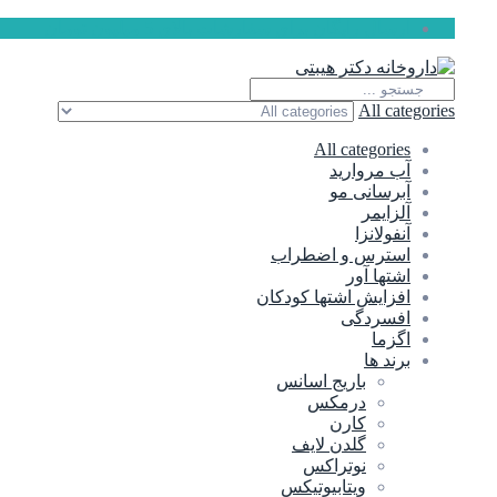
ارسال رایگان برای سفارشات بالای 5 میلیون تومان
All categories
All categories
آب مروارید
آبرسانی مو
آلزایمر
آنفولانزا
استرس و اضطراب
اشتها آور
افزایش اشتها کودکان
افسردگی
اگزما
برند ها
باریج اسانس
درمکس
کارن
گلدن لایف
نوتراکس
ویتابیوتیکس