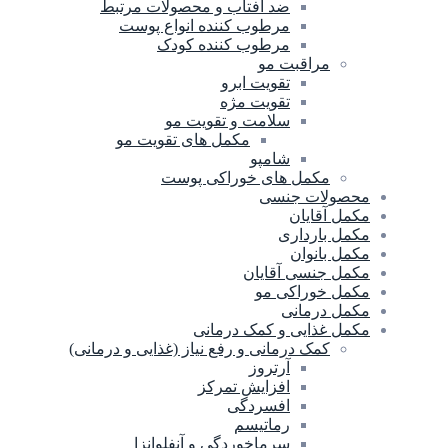
ضد آفتاب و محصولات مرتبط
مرطوب کننده انواع پوست
مرطوب کننده کودک
مراقبت مو
تقویت ابرو
تقویت مژه
سلامت و تقویت مو
مکمل های تقویت مو
شامپو
مکمل های خوراکی پوست
محصولات جنسی
مکمل آقایان
مکمل بارداری
مکمل بانوان
مکمل جنسی آقایان
مکمل خوراکی مو
مکمل درمانی
مکمل غذایی و کمک درمانی
کمک درمانی و رفع نیاز (غذایی و درمانی)
آرتروز
افزایش تمرکز
افسردگی
رماتیسم
سرماخوردگی و آنفلوانزا