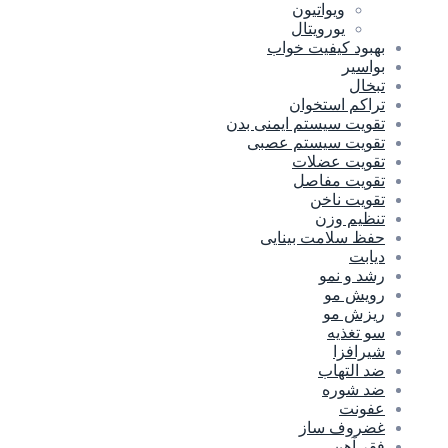
ویواتیون
یورویتال
بهبود کیفیت خواب
بواسیر
تبخال
تراکم استخوان
تقویت سیستم ایمنی بدن
تقویت سیستم عصبی
تقویت عضلات
تقویت مفاصل
تقویت ناخن
تنظیم وزن
حفظ سلامت بینایی
دیابت
رشد و نمو
رویش مو
ریزش مو
سو تغذیه
شیرافزا
ضد التهاب
ضد شوره
عفونت
غضروف ساز
فقر آهن