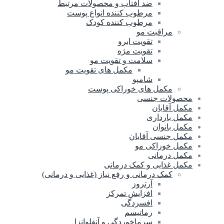
ضد آفتاب و محصولات مرتبط
مرطوب کننده انواع پوست
مرطوب کننده کودک
مراقبت مو
تقویت ابرو
تقویت مژه
سلامت و تقویت مو
مکمل های تقویت مو
شامپو
مکمل های خوراکی پوست
محصولات جنسی
مکمل آقایان
مکمل بارداری
مکمل بانوان
مکمل جنسی آقایان
مکمل خوراکی مو
مکمل درمانی
مکمل غذایی و کمک درمانی
کمک درمانی و رفع نیاز (غذایی و درمانی)
آرتروز
افزایش تمرکز
افسردگی
رماتیسم
سرماخوردگی و آنفلوانزا