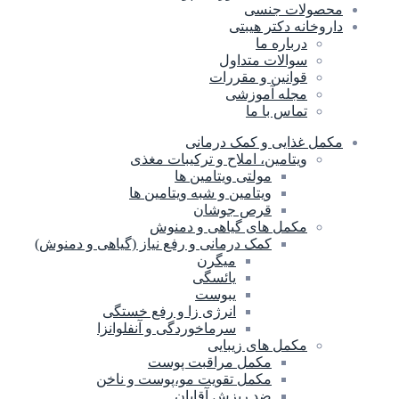
محصولات جنسی
داروخانه دکتر هیبتی
درباره ما
سوالات متداول
قوانین و مقررات
مجله آموزشی
تماس با ما
مکمل غذایی و کمک درمانی
ویتامین، املاح و ترکیبات مغذی
مولتی ویتامین ها
ویتامین و شبه ویتامین ها
قرص جوشان
مکمل های گیاهی و دمنوش
کمک درمانی و رفع نیاز (گیاهی و دمنوش)
میگرن
یائسگی
یبوست
انرژی زا و رفع خستگی
سرماخوردگی و آنفلوانزا
مکمل های زیبایی
مکمل مراقبت پوست
مکمل تقویت مو،پوست و ناخن
ضد ریزش آقایان