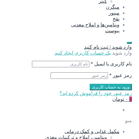
گینر
میگرن
مینور
نفخ
ویتامین‌ها و املاح معدنی
یبوست
وارد شوید / ثبت نام کنید
وارد شوید
یک حساب کاربری ایجاد کنید
نام کاربری یا ایمیل
*
رمز عبور
*
ورود به حساب کاربری
رمز عبور خود را فراموش کرده اید؟
0
۰ تومان
منو
مکمل غذایی و کمک درمانی
ویتامین، املاح و ترکیبات مغذی