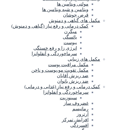
مولتی ویتامین ها
ویتامین و شبه ویتامین ها
قرص جوشان
مکمل های گیاهی و دمنوش
کمک درمانی و رفع نیاز (گیاهی و دمنوش)
میگرن
یائسگی
یبوست
انرژی زا و رفع خستگی
سرماخوردگی و آنفلوانزا
مکمل های زیبایی
مکمل مراقبت پوست
مکمل تقویت مو،پوست و ناخن
ضد ریزش آقایان
ضد ریزش بانوان
کمک درمانی و رفع نیاز (غذایی و درمانی)
سرماخوردگی و آنفلوانزا
سینوزیت
غضروف ساز
رماتیسم
آرتروز
افزایش تمرکز
افسردگی