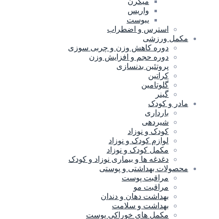
میگرن
واریس
یبوست
استرس و اضطراب
مکمل ورزشی
دوره کاهش وزن و چربی سوزی
دوره حجم و افزایش وزن
پروتئین بدنسازی
کراتین
گلوتامین
گینر
مادر و کودک
بارداری
شیردهی
کودک و نوزاد
لوازم کودک و نوزاد
مکمل کودک و نوزاد
دغدغه ها و بیماری نوزاد و کودک
محصولات بهداشتی و پوستی
مراقبت پوست
مراقبت مو
بهداشت دهان و دندان
بهداشت و سلامت
مکمل های خوراکی پوست