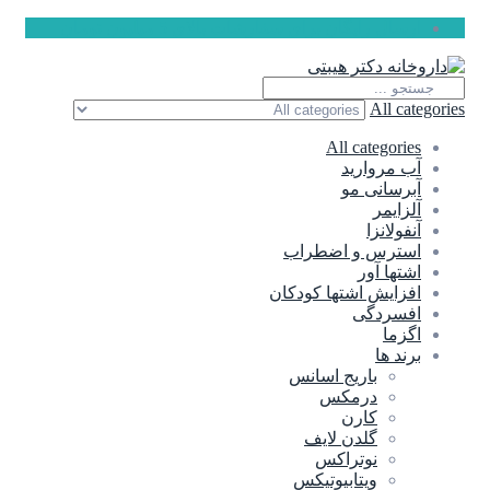
ارسال رایگان برای سفارشات بالای 5 میلیون تومان
All categories
All categories
آب مروارید
آبرسانی مو
آلزایمر
آنفولانزا
استرس و اضطراب
اشتها آور
افزایش اشتها کودکان
افسردگی
اگزما
برند ها
باریج اسانس
درمکس
کارن
گلدن لایف
نوتراکس
ویتابیوتیکس