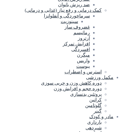
ضد ریزش بانوان
کمک درمانی و رفع نیاز (غذایی و درمانی)
سرماخوردگی و آنفلوانزا
سینوزیت
غضروف ساز
رماتیسم
آرتروز
افزایش تمرکز
افسردگی
میگرن
واریس
یبوست
استرس و اضطراب
مکمل ورزشی
دوره کاهش وزن و چربی سوزی
دوره حجم و افزایش وزن
پروتئین بدنسازی
کراتین
گلوتامین
گینر
مادر و کودک
بارداری
شیردهی