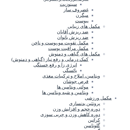
سینوزیت
غضروف ساز
میگرن
یبوست
مکمل های زیبایی
ضد ریزش آقایان
ضد ریزش بانوان
مکمل تقویت مو،پوست و ناخن
مکمل مراقبت پوست
مکمل های گیاهی و دمنوش
کمک درمانی و رفع نیاز (گیاهی و دمنوش)
انرژی زا و رفع خستگی
یائسگی
ویتامین، املاح و ترکیبات مغذی
قرص جوشان
مولتی ویتامین ها
ویتامین و شبه ویتامین ها
مکمل ورزشی
پروتئین بدنسازی
دوره حجم و افزایش وزن
دوره کاهش وزن و چربی سوزی
کراتین
گلوتامین