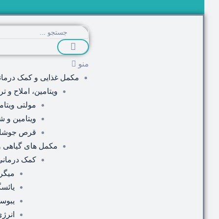
منو
مکمل غذایی و کمک درمان
ویتامین، املاح و ت
مولتی ویتام
ویتامین و شب
قرص جوشا
مکمل های گیاهی 
کمک درمانی 
میگر
یائس
یبوس
انرژی