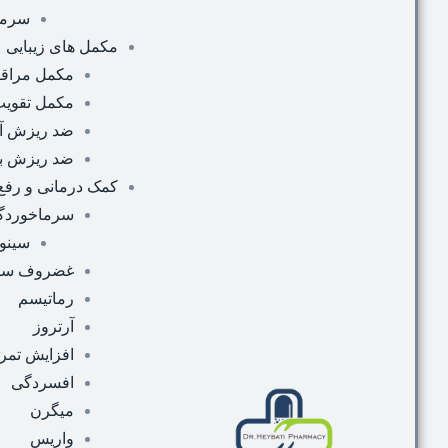
سرماخ
مکمل های زیبایی
مکمل مراق
مکمل تقویت
ضد ریزش آق
ضد ریزش با
کمک درمانی و رفع ن
سرماخوردگی 
سینو
غضروف سا
رماتیسم
آرتروز
افزایش تمر
افسردگی
میگرن
واریس