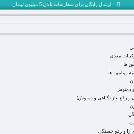
ارسال رایگان برای سفارشات بالای 5 میلیون تومان
ی
رکیبات مغذی
ین ها
ه ویتامین ها
ن
و دمنوش
و رفع نیاز (گیاهی و دمنوش)
ن
گی
ت
 زا و رفع خستگی