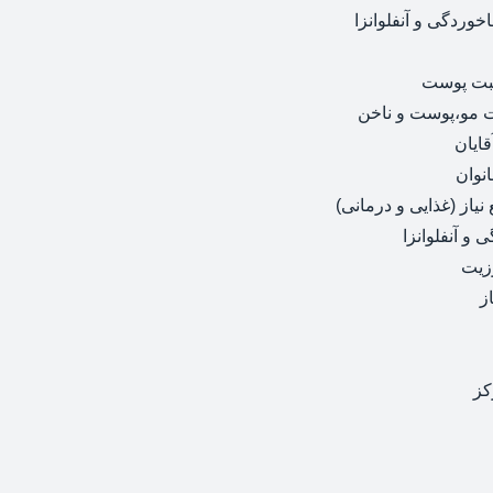
وردگی و آنفلوانزا
بت پوست
 مو،پوست و ناخن
ایان
نوان
یاز (غذایی و درمانی)
و آنفلوانزا
زیت
ز
کز