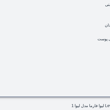
تی
ان
ی پوست