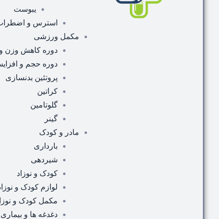
یبوست
استرس و اضطراب
مکمل ورزشی
دوره کاهش وزن و
دوره حجم و افزای
پروتئین بدنسازی
کراتین
گلوتامین
گینر
مادر و کودک
بارداری
شیردهی
کودک و نوزاد
لوازم کودک و نوزاد
مکمل کودک و نوزا
دغدغه ها و بیماری 