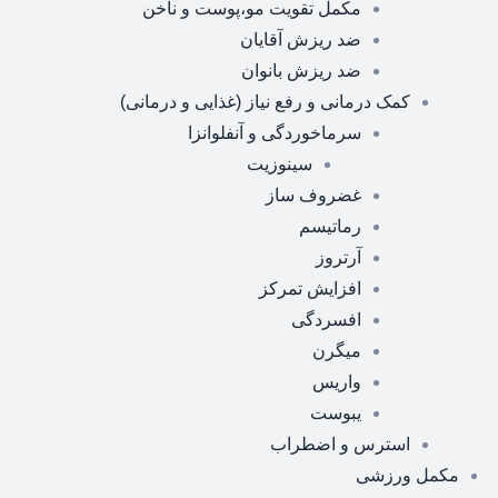
مکمل تقویت مو،پوست و ناخن
ضد ریزش آقایان
ضد ریزش بانوان
کمک درمانی و رفع نیاز (غذایی و درمانی)
سرماخوردگی و آنفلوانزا
سینوزیت
غضروف ساز
رماتیسم
آرتروز
افزایش تمرکز
افسردگی
میگرن
واریس
یبوست
استرس و اضطراب
مکمل ورزشی