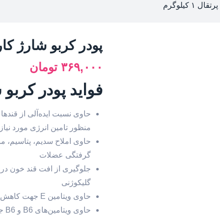
۱ کیلوگرم
پودر کربو شارژ کارن طع
۳۶۹,۰۰۰
تومان
فواید پودر کربو 
حاوی نسبت ایده‌آلی از قندها
منظور تامین انرژی مورد نیاز
حاوی املاح سدیم، پتاسیم، 
گرفتگی عضلات
جلوگیری از افت قند خون در ه
گلیکوژنی
حاوی ویتامین E جهت کاهش رادیکال‌های آزاد بوجود آمده هنگام فعالیت بدنی
حاوی ویتامین‌های B6 و B6 جهت کمک به سوخت و ساز کربوهیدرات‌ها