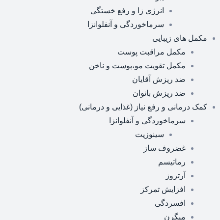
انرژی زا و رفع خستگی
سرماخوردگی و آنفلوانزا
مکمل های زیبایی
مکمل مراقبت پوست
مکمل تقویت مو،پوست و ناخن
ضد ریزش آقایان
ضد ریزش بانوان
کمک درمانی و رفع نیاز (غذایی و درمانی)
سرماخوردگی و آنفلوانزا
سینوزیت
غضروف ساز
رماتیسم
آرتروز
افزایش تمرکز
افسردگی
میگرن