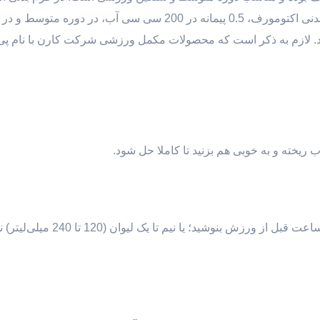
پیمانه در 200 سی سی آب حین تمرین مصرف شود. در فرم بدنی اکتومورف، 0.5 پیمانه در 200 سی سی آب، در دوره م
مرین مصرف شود. لازم به ذکر است که محصولات مکمل ورزشی شرکت کارن با نام 
یک تا سه لیوان (240 تا 720 میلی‌لیتر) نوشیدنی ازچهار تا یک ساعت قبل از 