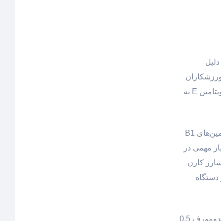
دلیل
ورزشکاران
جلوگیری می‌نماید. ویتامین‌های گروه B به ویژه ویتامین B1 موجود در این محصول، به سوخت و ساز کربوهیدرات‌ها کمک می‌کنند و ویتامین E به
پودر کربو شارژ کارن از افت قند خون در هنگام فعالیت بدنی جلوگیری نموده و حاوی ویتامین E جهت کاهش رادیکال‌های آزاد و ویتامین‌های B1
ار مهمی در
شارژ کارن
دستگاه
کربو شارژ کارن مخصوص دو تیپ بدنی اندومورف و اکتومورف بوده و مناسب دوره متوسط و سنگین ورزشی است. در فرم بدنی اندومورف 0.5