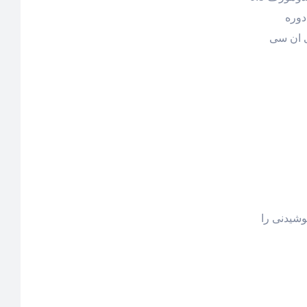
توسط و در دوره
پی ان سی
ورزش بنوشید؛ یا نیم تا یک لیوان (120 تا 240 میلی‌لیتر) نوشیدنی را