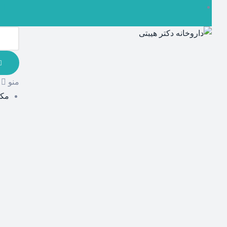
منو
مکم