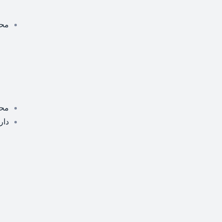
محص
مح
دار