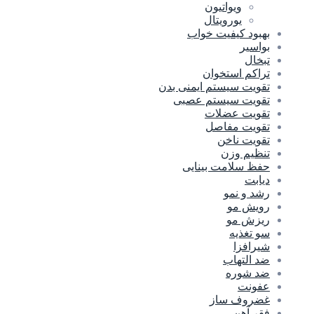
ویواتیون
یورویتال
بهبود کیفیت خواب
بواسیر
تبخال
تراکم استخوان
تقویت سیستم ایمنی بدن
تقویت سیستم عصبی
تقویت عضلات
تقویت مفاصل
تقویت ناخن
تنظیم وزن
حفظ سلامت بینایی
دیابت
رشد و نمو
رویش مو
ریزش مو
سو تغذیه
شیرافزا
ضد التهاب
ضد شوره
عفونت
غضروف ساز
فقر آهن