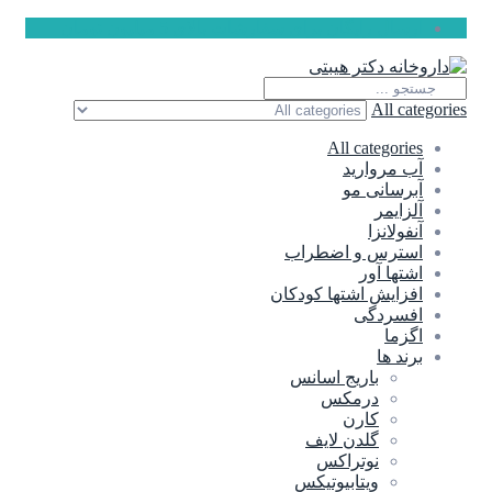
ارسال رایگان برای سفارشات بالای 5 میلیون تومان
All categories
All categories
آب مروارید
آبرسانی مو
آلزایمر
آنفولانزا
استرس و اضطراب
اشتها آور
افزایش اشتها کودکان
افسردگی
اگزما
برند ها
باریج اسانس
درمکس
کارن
گلدن لایف
نوتراکس
ویتابیوتیکس