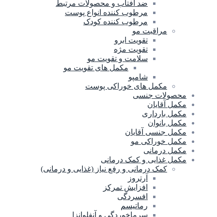
ضد آفتاب و محصولات مرتبط
مرطوب کننده انواع پوست
مرطوب کننده کودک
مراقبت مو
تقویت ابرو
تقویت مژه
سلامت و تقویت مو
مکمل های تقویت مو
شامپو
مکمل های خوراکی پوست
محصولات جنسی
مکمل آقایان
مکمل بارداری
مکمل بانوان
مکمل جنسی آقایان
مکمل خوراکی مو
مکمل درمانی
مکمل غذایی و کمک درمانی
کمک درمانی و رفع نیاز (غذایی و درمانی)
آرتروز
افزایش تمرکز
افسردگی
رماتیسم
سرماخوردگی و آنفلوانزا