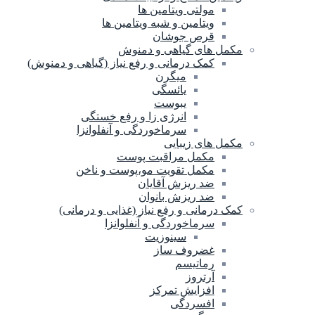
مولتی ویتامین ها
ویتامین و شبه ویتامین ها
قرص جوشان
مکمل های گیاهی و دمنوش
کمک درمانی و رفع نیاز (گیاهی و دمنوش)
میگرن
یائسگی
یبوست
انرژی زا و رفع خستگی
سرماخوردگی و آنفلوانزا
مکمل های زیبایی
مکمل مراقبت پوست
مکمل تقویت مو،پوست و ناخن
ضد ریزش آقایان
ضد ریزش بانوان
کمک درمانی و رفع نیاز (غذایی و درمانی)
سرماخوردگی و آنفلوانزا
سینوزیت
غضروف ساز
رماتیسم
آرتروز
افزایش تمرکز
افسردگی