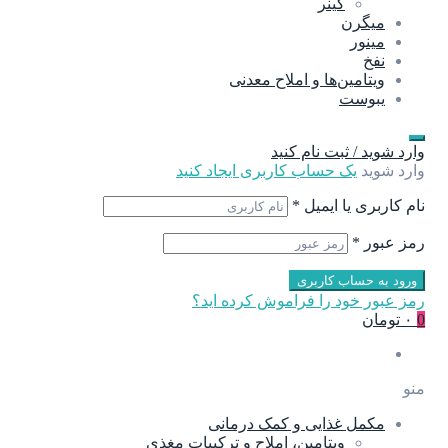
گینر
میگرن
مینور
نفخ
ویتامین‌ها و املاح معدنی
یبوست
وارد شوید / ثبت نام کنید
وارد شوید
یک حساب کاربری ایجاد کنید
نام کاربری یا ایمیل
*
رمز عبور
*
ورود به حساب کاربری
رمز عبور خود را فراموش کرده اید؟
0
۰ تومان
منو
مکمل غذایی و کمک درمانی
ویتامین، املاح و ترکیبات مغذی