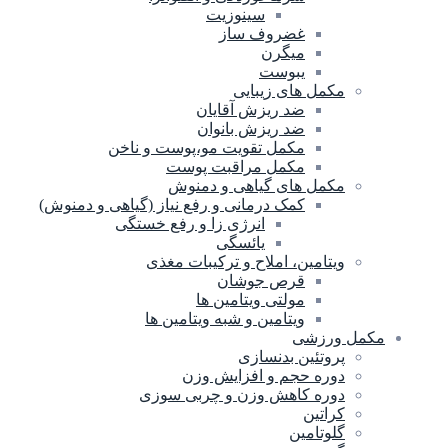
سینوزیت
غضروف ساز
میگرن
یبوست
مکمل های زیبایی
ضد ریزش آقایان
ضد ریزش بانوان
مکمل تقویت مو،پوست و ناخن
مکمل مراقبت پوست
مکمل های گیاهی و دمنوش
کمک درمانی و رفع نیاز (گیاهی و دمنوش)
انرژی زا و رفع خستگی
یائسگی
ویتامین، املاح و ترکیبات مغذی
قرص جوشان
مولتی ویتامین ها
ویتامین و شبه ویتامین ها
مکمل ورزشی
پروتئین بدنسازی
دوره حجم و افزایش وزن
دوره کاهش وزن و چربی سوزی
کراتین
گلوتامین