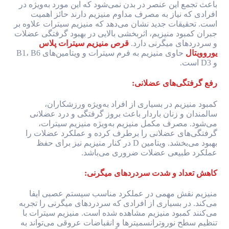
باعث تجمع این عنصر در بدن نمی‌شود که این مورد به‌ویژه در
افرادی که نیاز به مصرف مداوم منیزیم دارند حائز اهمیت
است. تحقیقات جدید نشان می‌دهد که منیزیم سیترات علاوه بر
جبران کمبود منیزیم، اثربخشی بالایی در بهبود گرفتگی عضلات
و سردردهای میگرنی دارد.
قرص منیزیم سیترات پلاس
یوروویتال
حاوی منیزیم به فرم سیترات و ویتامین‌های B1، B6
و D3 است.
رفع گرفتگی‌های عضلانی:
کمبود منیزیم در بسیاری از افراد به‌ویژه ورزشکاران،
سالمندان و زنان باردار باعث بروز گرفتگی و درد عضلانی
می‌شود. مصرف مکمل منیزیم به‌ویژه منیزیم سیترات،
گرفتگی‌های عضلانی را برطرف کرده و عملکرد عضلات را
بهبود می‌بخشد. ویتامین D در کنار منیزیم نیز برای حفظ
عملکرد طبیعی عضلات ضروری می‌باشد.
کاهش تعداد و شدت سردردهای میگرنی:
منیزیم نقش مهمی در عملکرد مناسب سیستم عصبی ایفا
می‌کند. در بسیاری از افرادی که سردردهای میگرنی را تجربه
می‌کنند کمبود منیزیم مشاهده شده است. منیزیم سیترات با
تنظیم سطح نوروترانسمیترها و انقباضات عروقی می‌تواند به