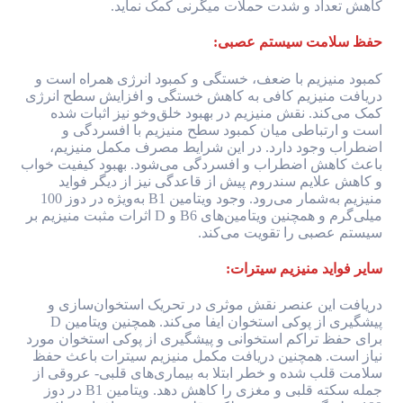
کاهش تعداد و شدت حملات میگرنی کمک نماید.
حفظ سلامت سیستم عصبی:
کمبود منیزیم با ضعف، خستگی و کمبود انرژی همراه است و
دریافت منیزیم کافی به کاهش خستگی و افزایش سطح انرژی
کمک می‌کند. نقش منیزیم در بهبود خلق‌وخو نیز اثبات شده
است و ارتباطی میان کمبود سطح منیزیم با افسردگی و
اضطراب وجود دارد. در این شرایط مصرف مکمل منیزیم،
باعث کاهش اضطراب و افسردگی می‌شود. بهبود کیفیت خواب
و کاهش علایم سندروم پیش از قاعدگی نیز از دیگر فواید
منیزیم به‌شمار می‌رود. وجود ویتامین B1 به‌ویژه در دوز 100
میلی‌گرم و همچنین ویتامین‌های B6 و D اثرات مثبت منیزیم بر
سیستم عصبی را تقویت می‌کند.
سایر فواید منیزیم سیترات:
دریافت این عنصر نقش موثری در تحریک استخوان‌سازی و
پیشگیری از پوکی استخوان ایفا می‌کند. همچنین ویتامین D
برای حفظ تراکم استخوانی و پیشگیری از پوکی استخوان مورد
نیاز است. همچنین دریافت مکمل منیزیم سیترات باعث حفظ
سلامت قلب شده و خطر ابتلا به بیماری‌های قلبی- عروقی از
جمله سکته قلبی و مغزی را کاهش دهد. ویتامین B1 در دوز