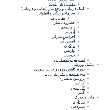
ضد ریزش بانوان
کمک درمانی و رفع نیاز (غذایی و درمانی)
سرماخوردگی و آنفلوانزا
سینوزیت
غضروف ساز
رماتیسم
آرتروز
افزایش تمرکز
افسردگی
میگرن
واریس
یبوست
استرس و اضطراب
مکمل ورزشی
دوره کاهش وزن و چربی سوزی
دوره حجم و افزایش وزن
پروتئین بدنسازی
کراتین
گلوتامین
گینر
مادر و کودک
بارداری
شیردهی