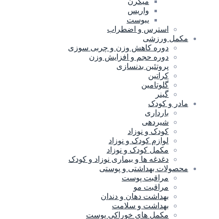
میگرن
واریس
یبوست
استرس و اضطراب
مکمل ورزشی
دوره کاهش وزن و چربی سوزی
دوره حجم و افزایش وزن
پروتئین بدنسازی
کراتین
گلوتامین
گینر
مادر و کودک
بارداری
شیردهی
کودک و نوزاد
لوازم کودک و نوزاد
مکمل کودک و نوزاد
دغدغه ها و بیماری نوزاد و کودک
محصولات بهداشتی و پوستی
مراقبت پوست
مراقبت مو
بهداشت دهان و دندان
بهداشت و سلامت
مکمل های خوراکی پوست