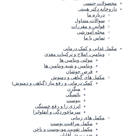
محصولات جنسی
داروخانه دکتر هیبتی
درباره ما
سوالات متداول
قوانین و مقررات
مجله آموزشی
تماس با ما
مکمل غذایی و کمک درمانی
ویتامین، املاح و ترکیبات مغذی
مولتی ویتامین ها
ویتامین و شبه ویتامین ها
قرص جوشان
مکمل های گیاهی و دمنوش
کمک درمانی و رفع نیاز (گیاهی و دمنوش)
میگرن
یائسگی
یبوست
انرژی زا و رفع خستگی
سرماخوردگی و آنفلوانزا
مکمل های زیبایی
مکمل مراقبت پوست
مکمل تقویت مو،پوست و ناخن
ضد ریزش آقایان