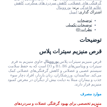
گرفتگی های عضلانی
,
کاهش سردرد های میگرنی
,
کاهش
علائم قاعدگی
برند:
یوروویتال
اشتراک گذاری:
ایمیل
توضیحات
توضیحات تکمیلی
نظرات (0)
توضیحات
قرص منیزیم سیترات پلاس
قرص منیزیم سیترات پلاس
یوروویتال
حاوی منیزیم به فرم
سیترات و ویتامین‌های B1، B6 و D3 است که به حفظ سلامت
سیستم عصبی و عضلانی و کاهش گرفتگی‌های عضلانی کمک
می‌کند. سالمندان، ورزشکاران، زنان باردار، افراد دچار سوء
جذب و بیماران مبتلا به دیابت بیش از دیگران در معرض کمبود
منیزیم قرار دارند.
موارد مصرف
منیزیم تخصصی برای بهبود گرفتگی عضلات و سردردهای