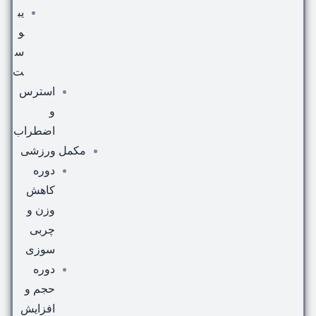
یب
و
س
ت
استرس
و
اضطراب
مکمل ورزشی
دوره
کاهش
وزن و
چربی
سوزی
دوره
حجم و
افزایش