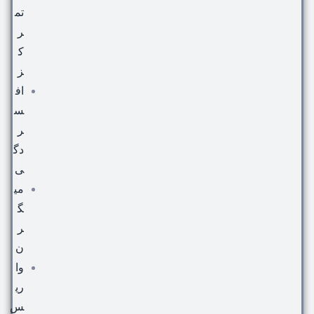
تم
ر
ک
ز
اف
س
ر
دگ
ی
می
گ
ر
ن
وا
ری
س