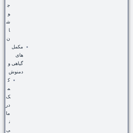
ج
و
ش
ا
ن
مکمل
های
گیاهی و
دمنوش
ک
م
ک
در
ما
ن
ی