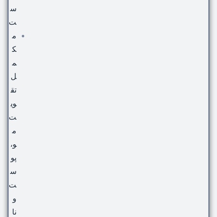
س
ت
م
ک
م
ل
تق
وی
ت
م
و،
پو
س
ت
و
نا