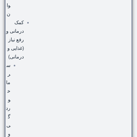
وا
ن
کمک
درمانی و
رفع نیاز
(غذایی و
درمانی)
س
ر
ما
خ
و
رد
گ
ی
و