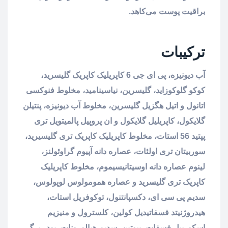
براقیت پوست می‌کاهد.
ترکیبات
آب دیونیزه، پی ای جی 6 کاپریلیک کاپریک گلیسرید،
کوکو گلوکوزاید، گلیسرین، نیاسینامید، مخلوط فنوکسی
اتانول و اتیل هگزیل گلیسرین، مخلوط آب دیونیزه، پنتیلن
گلایکول، کاپریلیل گلایکول و ان پروپیل پالمیتویل تری
پپتید 56 استات، مخلوط کاپریلیک کاپریک تری گلیسیرید،
سوربیتان تری اولئات، عصاره دانه آپیوم گراوئولنز،
لینوم عصاره دانه اوسیتانیسیموم، مخلوط کاپریلیک
کاپریک تری گلیسرید و عصاره همومولوس لوپولوس،
سدیم پی سی ای، دکسپانتنول، توکوفریل استات،
هیدروژنیتد فسفاتیدیل کولین، کلسترول و منیزیم
اسکوربیل فسفات، بیوتین، سدیم هیالورونات، پودر برگ