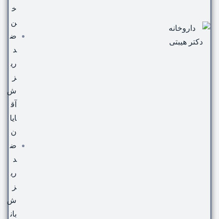
خ
ن
ض
د
ری
ز
ش
آق
ایا
ن
ض
د
ری
ز
ش
بان