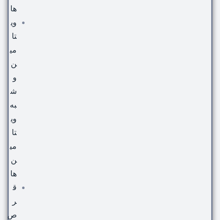
ها
وی
تا
می
ن
و
ش
به
وی
تا
می
ن
ها
ق
ر
ص