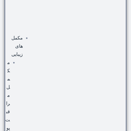
مکمل
های
زیبایی
م
ک
م
ل
م
را
قب
ت
پو