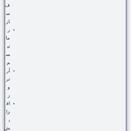
ف
س
از
ر
ما
تی
س
م
آر
تر
و
ز
اف
زا
ی
ش