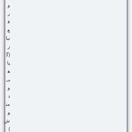
و
ر
ف
ع
نیا
ز
(گ
یا
ه
ی
و
د
من
و
ش
)