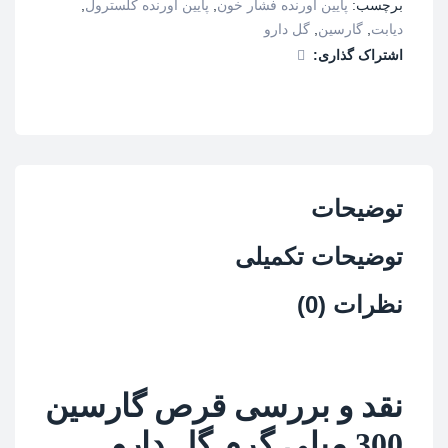
برچسب:
پایین آورنده فشار خون
,
پایین آورنده کلسترول
,
دارو
دیابت
,
گارسین
,
گل دارو
بسته
اشتراک گذاری:
30
عددی
عدد
توضیحات
توضیحات تکمیلی
نظرات (0)
نقد و بررسی قرص گارسین
300 میلی گرم
گل دارو