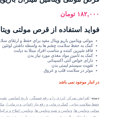
۱۸۲,۰۰۰
تومان
فواید استفاده از قرص مولتی ویتام
مولتی ویتامین باریو ویتال مفید برای حفظ و ارتقای س
کمک به حفظ سلامت چشم ها به واسطه داشتن لوتئین
فاقد شیرین کننده و مناسب افراد مبتلا به دیابت
کمک به تامین مواد مغذی مورد نیاز بدن
دارای خواص آنتی اکسیدانی
تقویت سیستم ایمنی بدن
موثر در سلامت قلب و عروق
در انبار موجود نمی باشد
دسته:
افزایش تمرکز
,
انرژی زا و رفع خستگی
,
باریج اسانس
,
تقوی
حفظ سلامت بینایی
,
کمک درمانی و رفع نیاز (غذایی و درمانی)
,
مکم
مولتی ویتامین ها
,
ویتامین و شبه ویتامین ها
,
ویتامین، املاح و ترکی
برچسب:
ارتقای سلامت عمومی
,
تقویت سیستم ایمنی بدن
,
تقویت 