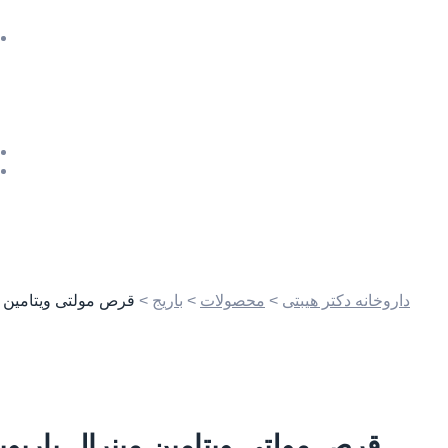
داروخانه دکتر هیبتی
>
محصولات
>
باریج
>
قرص مولتی ویتامین مینرا
قرص مولتی ویتامین مینرال باریویتال – 