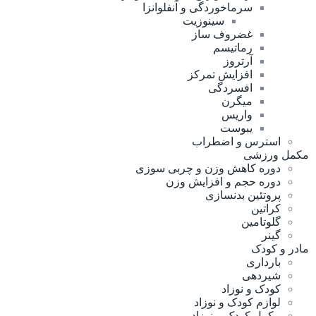
سرماخوردگی و آنفلوانزا
سینوزیت
غضروف ساز
رماتیسم
آرتروز
افزایش تمرکز
افسردگی
میگرن
واریس
یبوست
استرس و اضطراب
مکمل ورزشی
دوره کاهش وزن و چربی سوزی
دوره حجم و افزایش وزن
پروتئین بدنسازی
کراتین
گلوتامین
گینر
مادر و کودک
بارداری
شیردهی
کودک و نوزاد
لوازم کودک و نوزاد
مکمل کودک و نوزاد