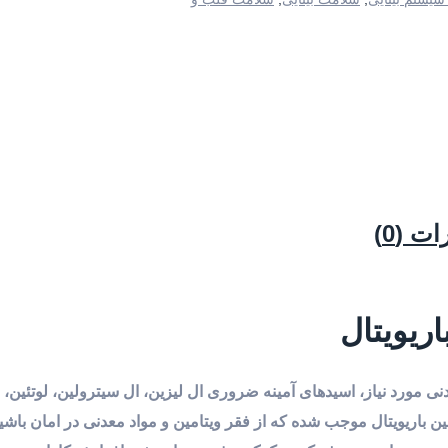
ت (0)
ریویتال
امین باریویتال حاوی 12 ویتامین، 8 ماده معدنی مورد نیاز، اسیدهای آمینه ضروری ال لیزین، ال سیترولین، لوتئ
ن باریویتال موجب شده که از فقر ویتامین و مواد معدنی در امان باشید.