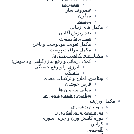
سینوزیت
غضروف ساز
میگرن
یبوست
مکمل های زیبایی
ضد ریزش آقایان
ضد ریزش بانوان
مکمل تقویت مو،پوست و ناخن
مکمل مراقبت پوست
مکمل های گیاهی و دمنوش
کمک درمانی و رفع نیاز (گیاهی و دمنوش)
انرژی زا و رفع خستگی
یائسگی
ویتامین، املاح و ترکیبات مغذی
قرص جوشان
مولتی ویتامین ها
ویتامین و شبه ویتامین ها
مکمل ورزشی
پروتئین بدنسازی
دوره حجم و افزایش وزن
دوره کاهش وزن و چربی سوزی
کراتین
گلوتامین