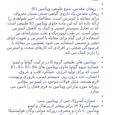
– ریحان مقدس، منبع طبیعی ویتامین B3:
ریحان مقدس یک داروی گیاهی سنتی بسیار معروف
برای مقابله با استرس است. مطالعات اخیر شواهدی را
ارائه داده اند که این ماده حاوی ویتامین B3 طبیعی است
که در تعادل سیستم عصبی و کمک به کاهش استرس
موثر است. در طب آیووردیک و طب مدیترانه‌ای نیز
استفاده از این گیاه برای مقابله با استرس و تقویت قوای
ذهنی و جسمی استفاده می شود. همچنین در مقابله با
فرسودگی شغلی در افرادی که کارهای سخت و استرس
زا دارند کمک می کند.
– ویتامین های طبیعی گروه B در ترکیب گواوا و لیمو:
عصاره میوه گواوا حاوی ویتامین های B1، B2، B5، B6
است که برای تولید انرژی، عملکرد قلب و عروق،
اعصاب، غدد درون ریز، سیستم ایمنی، باروری و پوست
لازم هستند. متیل فولات موجود در لیمو نیز مقادیر
روزانه مورد نیاز این ویتامین به فرم فعال را تأمین می
سازد.
– عصاره آسرولا، غنی از ویتامین سی:
میوه آسرولا 20 برابر بیشتر از پرتقال و لیمو
ویتامین C دارد و مصرف روزانه مولتی وگان هولیستیکا