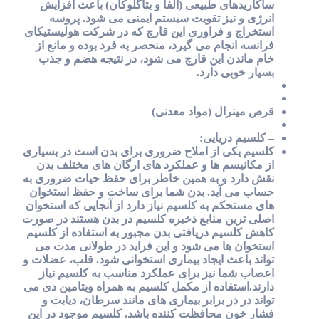
ساکاریدهای طبیعی (آلفا و بتاگلوکان) باعث افزایش
انرژی و نیز تقویت سیستم ایمنی می شود. پروسه
استخراج و فراوری این قارچ که در شرکت هولیستیکای
فرانسه انجام می گیرد، منحصر به فرد بوده و مانع از
خام ماندن این قارچ می شود، در نتیجه هضم و جذب
بسیار خوبی دارد.
قرص مینرال (مواد معدنی)
– کلسیم دریایی:
کلسیم یکی از املاح ضروری برای بدن است در بسیاری
از مکانیسم ها و عملکرد های ارگان های مختلف بدن
نقش دارد و به همین خاطر برای حفظ حیات ضروری به
حساب می آید. بدن شما برای ساخت و حفظ استخوان
های مستحکم به کلسیم نیاز دارد از آنجایی که استخوان
اصلی ترین منابع ذخیره کلسیم در بدن هستند در صورت
کاهش کلسیم دریافتی بدن مجبور به استفاده از کلسیم
استخوان ها می شود و این فراید در طولانی مدت می
تواند باعث ایجاد بیماری استخوانی شود. قلب، عضلات و
اعصاب شما نیز برای عملکرد مناسب به کلسیم نیاز
دارند.استفاده از مکمل کلسیم به همراه ویتامین دی می
تواند در در برابر بیماری های مانند سرطان، دیابت و
فشار خون محافظت کننده باشد. کلسیم موجود در این