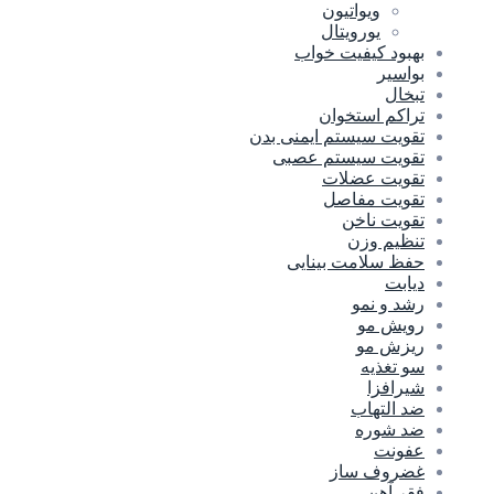
ویواتیون
یورویتال
بهبود کیفیت خواب
بواسیر
تبخال
تراکم استخوان
تقویت سیستم ایمنی بدن
تقویت سیستم عصبی
تقویت عضلات
تقویت مفاصل
تقویت ناخن
تنظیم وزن
حفظ سلامت بینایی
دیابت
رشد و نمو
رویش مو
ریزش مو
سو تغذیه
شیرافزا
ضد التهاب
ضد شوره
عفونت
غضروف ساز
فقر آهن