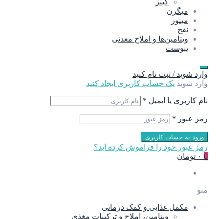
گینر
میگرن
مینور
نفخ
ویتامین‌ها و املاح معدنی
یبوست
وارد شوید / ثبت نام کنید
وارد شوید
یک حساب کاربری ایجاد کنید
نام کاربری یا ایمیل
*
رمز عبور
*
ورود به حساب کاربری
رمز عبور خود را فراموش کرده اید؟
0
۰ تومان
منو
مکمل غذایی و کمک درمانی
ویتامین، املاح و ترکیبات مغذی