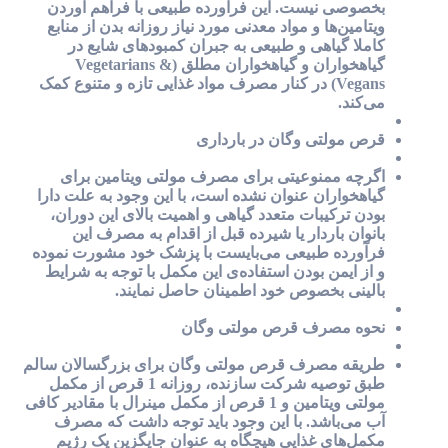
بخصوصی نیست. این فرآورده طبیعی با فراهم آوردن
ویتامین‌ها و مواد معدنی مورد نیاز روزانه بدن از منابع
کاملا گیاهی و طبیعی به جبران کمبود‌های شایع در
گیاهخواران و گیاهخواران مطلق (Vegetarians &
Vegans) در کنار مصرف مواد غذایی تازه و متنوع کمک
می‌کند.
قرص مولتی وگان در بارداری
اگرچه ممنوعیتی برای مصرف مولتی ویتامین برای
گیاهخواران عنوان نشده است، با این وجود به علت دارا
بودن ترکیبات متعدد گیاهی و اهمیت بالای این دوران،
بانوان باردار یا شیرده قبل از اقدام به مصرف این
فرآورده طبیعی می‌بایست با پزشک خود مشورت نموده
و از ایمن بودن استفاده‌ی این مکمل با توجه به شرایط
بالینی بخصوص خود اطمینان حاصل نمایند.
نحوه مصرف قرص مولتی وگان
طریقه مصرف قرص مولتی وگان برای بزرگسالان سالم
طبق توصیه شرکت سازنده، روزانه 1 قرص از مکمل
مولتی ویتامین و 1 قرص از مکمل مینرال با مقادیر کافی
آب می‌باشد. با این وجود باید توجه داشت که مصرف
مکمل‌های غذایی هیچگاه به عنوان جایگزین یک رژيم