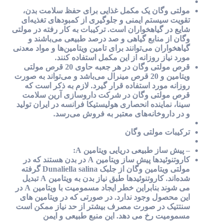
مولتی وگان یک مکمل غذایی برای حفظ سلامت بدن،
تقویت سیستم ایمنی و جلوگیری از کمبودهای تغذیه‌ای
شایع در گیاهخواران است. ترکیبات به کار رفته در مولتی
وگان از منابع گیاهی و صد درصد طبیعی می‌باشند و
گیاهخواران می‌توانند برای تامین ویتامین‌ها و مواد معدنی
مورد نیاز روزانه از این مکمل استفاده کنند.
قرص مولتی وگان در هر جعبه حاوی 20 قرص مولتی
ویتامین و 20 قرص مینرال می‌باشد و می‌تواند به صورت
روزانه مورد استفاده قرار گیرد. لازم به ذکر است که
قرص مولتی وگان در شرکت داروسازی آرین سلامت
سینا، نماینده انحصاری هولیستیکا فرانسه در ایران تولید
و در داروخانه‌های معتبر به فروش می‌رسد.
ترکیبات مولتی وگان
– پیش ساز طبیعی دریایی ویتامین A:
کاروتنوئیدها پیش ساز ویتامین A در بدن هستند که در
مولتی ویتامین وگان از جلبک Dunaliella salina گرفته
شده‌اند. کاروتنوئیدها طبق نیاز بدن به ویتامین A تبدیل
می شوند بنابراین خطر ایجاد مسمومیت با ویتامین A در
این محصول وجود ندارد. در صورتی که در ویتامین های
سنتتیک در صورت مصرف بیشتر از حد نیاز ممکن است
مسمومیت رخ می دهد. این منبع طبیعی و ایمن