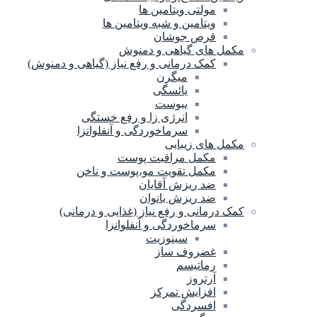
مولتی ویتامین ها
ویتامین و شبه ویتامین ها
قرص جوشان
مکمل های گیاهی و دمنوش
کمک درمانی و رفع نیاز (گیاهی و دمنوش)
میگرن
یائسگی
یبوست
انرژی زا و رفع خستگی
سرماخوردگی و آنفلوانزا
مکمل های زیبایی
مکمل مراقبت پوست
مکمل تقویت مو،پوست و ناخن
ضد ریزش آقایان
ضد ریزش بانوان
کمک درمانی و رفع نیاز (غذایی و درمانی)
سرماخوردگی و آنفلوانزا
سینوزیت
غضروف ساز
رماتیسم
آرتروز
افزایش تمرکز
افسردگی