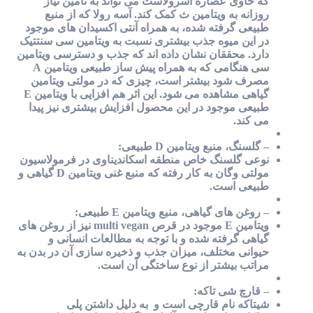
که حاوی عصاره آسرولاست می تواند به تامین نیاز
روزانه به ویتامین ث کمک کند. آسه رولا که از منبع
طبیعی گرفته شده، به همراه آنتی اکسیدان های موجود
در این میوه جذب بیشتری نسبت به ویتامین سی سنتتیک
دارد. محققان نشان داده اند که جذب و دسترسی ویتامین
سی هنگامی که به همراه پیش ساز طبیعی ویتامین A
مصرف شود بیشتر است، چیزی که در مولتی ویتامین
گیاهی مشاهده می شود. این اثر هم افزایی با ویتامین E
طبیعی موجود در این محصول افزایش بیشتری نیز پیدا
می کند.
– گلسنگ، منبع ویتامین D طبیعی:
نوعی گلسنگ خاص منطقه اسکاندیناوی در فرمولاسیون
مولتی وگان به کار رفته که منبع غنی ویتامین D گیاهی و
طبیعی است.
– روغن های گیاهی، منبع ویتامین E طبیعی:
ویتامین E موجود در قرص multi vegan نیز از روغن های
گیاهی گرفته شده و با توجه به مطالعات انسانی و
حیوانی مختلف، میزان جذب و ذخیره سازی آن در بدن به
مراتب بیشتر از نوع ساختگی آن است.
– قارچ شی تاکه:
شیتاکه نام قارچی است و به دلیل داشتن پلی