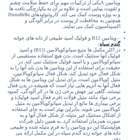
ویتامین Aیکی از ترکیبات مهم برای حفظ سلامت چشم
و تقویت بینایی است و علاوه بر آن به یکپارچگی بافت ها
و به ویژه پوست کمک می کند. کاروتنوئیدهای Dunaliella
همچنین به محافظت از پوست در برابر آلودگی و
اکسیداسیون کمک می نمایند.
– ویتامین B12 و فولیک اسید طبیعی از دانه های جوانه
گندم سیاه
:
در اکثر مکمل ها منبع سیانوکوبالامین (B12) و اسید
فولیک آنها سنتتیک است. بدن هیچ استفاده مستقیمی از
سیانوکوبالامین و یا اسید فولیک سنتتیک نمی کند. در
حقیقت برای استفاده از این ویتامین ها بدن باید آنها را به
شکل فعال خود تبدیل کند. شکل فعال سیانوکوبالامین،
متیل کوبالامین است، برای تبدیل این ویتامین ها به شکل
فعال آنها به آنزیم هایی نیاز است که همیشه در بدن فعال
نیستند. گاهی نیز جهش برخی ژن ها در اثر آلودگی، کمبود
برخی مواد مانند متیل فولات (فرم فعال اسید فولیک) و
برخی بیماری ها مانع از تبدیل سیانوکوبالامین به متیل
کوبالامین می شوند. بنابراین بهتر است به جای استفاده
از اشکال سنتتیک غیر متیله، از شکل فعال آنها و به
صورت همزمان استفاده کرد. به همین دلیل شرکت
هولیستیکا این دو ویتامین را به فرم متیله شده و طبیعی
دانه های جوانه زده گندم سیاه در این مکمل ارائه می
دهد.