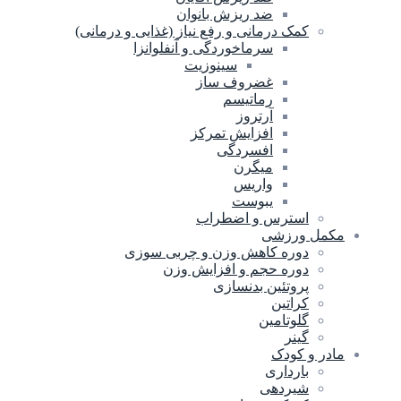
ضد ریزش بانوان
کمک درمانی و رفع نیاز (غذایی و درمانی)
سرماخوردگی و آنفلوانزا
سینوزیت
غضروف ساز
رماتیسم
آرتروز
افزایش تمرکز
افسردگی
میگرن
واریس
یبوست
استرس و اضطراب
مکمل ورزشی
دوره کاهش وزن و چربی سوزی
دوره حجم و افزایش وزن
پروتئین بدنسازی
کراتین
گلوتامین
گینر
مادر و کودک
بارداری
شیردهی