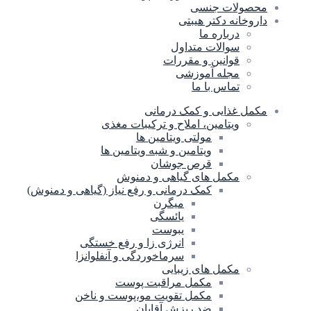
محصولات جنسی
داروخانه دکتر هیبتی
درباره ما
سوالات متداول
قوانین و مقررات
مجله آموزشی
تماس با ما
مکمل غذایی و کمک درمانی
ویتامین، املاح و ترکیبات مغذی
مولتی ویتامین ها
ویتامین و شبه ویتامین ها
قرص جوشان
مکمل های گیاهی و دمنوش
کمک درمانی و رفع نیاز (گیاهی و دمنوش)
میگرن
یائسگی
یبوست
انرژی زا و رفع خستگی
سرماخوردگی و آنفلوانزا
مکمل های زیبایی
مکمل مراقبت پوست
مکمل تقویت مو،پوست و ناخن
ضد ریزش آقایان