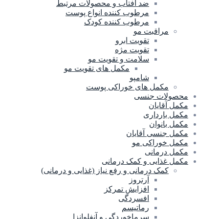
ضد آفتاب و محصولات مرتبط
مرطوب کننده انواع پوست
مرطوب کننده کودک
مراقبت مو
تقویت ابرو
تقویت مژه
سلامت و تقویت مو
مکمل های تقویت مو
شامپو
مکمل های خوراکی پوست
محصولات جنسی
مکمل آقایان
مکمل بارداری
مکمل بانوان
مکمل جنسی آقایان
مکمل خوراکی مو
مکمل درمانی
مکمل غذایی و کمک درمانی
کمک درمانی و رفع نیاز (غذایی و درمانی)
آرتروز
افزایش تمرکز
افسردگی
رماتیسم
سرماخوردگی و آنفلوانزا