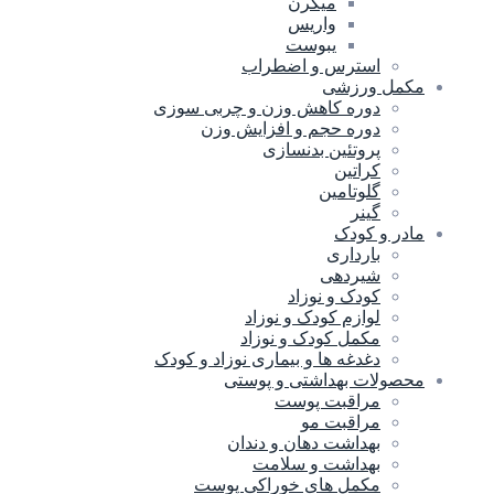
میگرن
واریس
یبوست
استرس و اضطراب
مکمل ورزشی
دوره کاهش وزن و چربی سوزی
دوره حجم و افزایش وزن
پروتئین بدنسازی
کراتین
گلوتامین
گینر
مادر و کودک
بارداری
شیردهی
کودک و نوزاد
لوازم کودک و نوزاد
مکمل کودک و نوزاد
دغدغه ها و بیماری نوزاد و کودک
محصولات بهداشتی و پوستی
مراقبت پوست
مراقبت مو
بهداشت دهان و دندان
بهداشت و سلامت
مکمل های خوراکی پوست