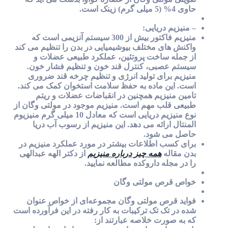
حاوی 4% (5 میلی گرم) زینک است.
– منیزیم دریایی:
منیزیم فاکتور بیش از 300 سیستم آنزیمی است که
واکنش های مختلف بیوشیمیایی در بدن را تنظیم می کند
از جمله ساخت پروتئین، عملکرد طبیعی عضلات و
سیستم عصبی، کنترل قند خون و تنظیم فشار خون.
منیزیم برای تولید انرژی و تنظیم چرخه قند ضروری
است. این ماده به حفظ سلامت استخوان کمک می کند.
تامین منیزیم همچنین در انقباضات عضلات و ریتم
طبیعی قلب مهم است. منیزیم موجود در مولتی وگان از
نوع منیزیم دریایی است که معادل 10 میلی گرم منیزیوم
المنتال ارائه می دهد. این منیزیم از رسوب آب دریا
حاصل می شود.
برای کسب اطلاعات بیشتر در مورد عملکرد منیزیم در
بدن مقاله
همه چیز درباره منیزیم
از دکتر الهه عبدالهی
را در مجله داروکده مطالعه نمایید.
خواص قرص مولتی وگان
فواید قرص مولتی وگان مجموعه‌ای از خواص عنوان
شده در تک تک ترکیبات به کار رفته در این فرآورده است
که به صورت خلاصه عبارتند از: