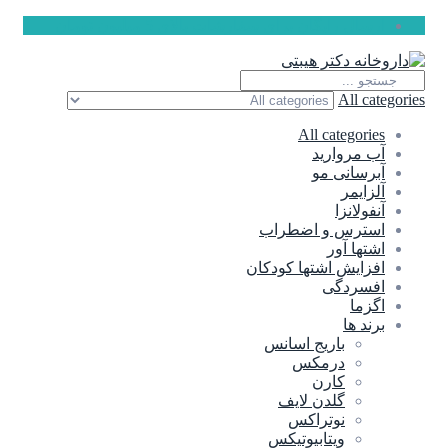
ارسال رایگان برای سفارشات بالای 5 میلیون تومان
All categories
All categories
آب مروارید
آبرسانی مو
آلزایمر
آنفولانزا
استرس و اضطراب
اشتها آور
افزایش اشتها کودکان
افسردگی
اگزما
برند ها
باریج اسانس
درمکس
کارن
گلدن لایف
نوتراکس
ویتابیوتیکس