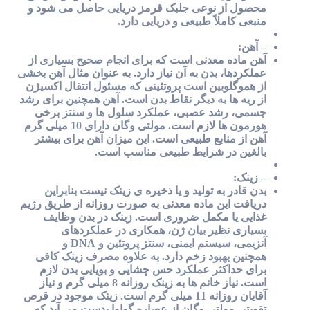
محصول از نوعی جلبک قرمز دریایی حاصل می شود و
منبعی کاملاً طبیعی و دریایی دارد.
– آهن:
آهن ماده معدنی است که برای انجام صحیح بسیاری از
عملکردها، بدن به آن نیاز دارد. به عنوان مثال آهن بخشی
از هموگلوبین است پروتئینی که مسئول انتقال اکسیژن
از ریه ها به دیگر نقاط بدن است. آهن همچنین برای رشد
جسمی، رشد عصبی، عملکرد سلول ها و سنتز برخی
هورمون ها لازم است. مولتی وگان دارای 10 میلی گرم
آهن از منابع طبیعی است. این میزان آهن برای بیشتر
بالغین در شرایط طبیعی مناسب است.
– زینک:
بدن قادر به تولید و یا ذخیره ی زینک نیست بنابراین
دریافت این ماده معدنی به صورت روزانه از طریق رژیم
غذایی یا مکمل ضروری است. زینک در بدن وظایف
بسیاری نظیر بیان ژن، همکاری در عملکردهای
آنزیمی، سیستم ایمنی، سنتز پروتئین و DNA و
همچنین بهبود زخم دارد. به علاوه مصرف زینک کافی
برای حداکثر عملکرد حس چشایی و بویایی بدن لازم
است. نیاز خانم ها به زینک روزانه 8 میلی گرم و نیاز
آقایان روزانه 11 میلی گرم است. زینک موجود در قرص
تقویتی مولتی وگان از عصاره گواوا بدست می آید که