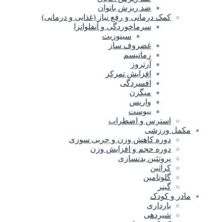
ضد ریزش بانوان
کمک درمانی و رفع نیاز (غذایی و درمانی)
سرماخوردگی و آنفلوانزا
سینوزیت
غضروف ساز
رماتیسم
آرتروز
افزایش تمرکز
افسردگی
میگرن
واریس
یبوست
استرس و اضطراب
مکمل ورزشی
دوره کاهش وزن و چربی سوزی
دوره حجم و افزایش وزن
پروتئین بدنسازی
کراتین
گلوتامین
گینر
مادر و کودک
بارداری
شیردهی