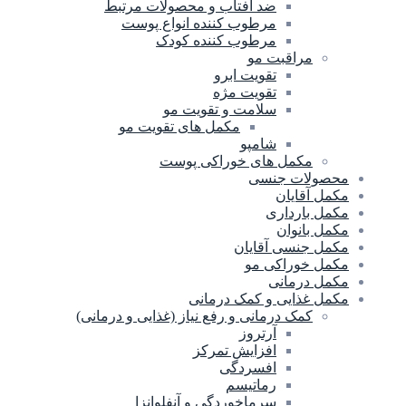
ضد آفتاب و محصولات مرتبط
مرطوب کننده انواع پوست
مرطوب کننده کودک
مراقبت مو
تقویت ابرو
تقویت مژه
سلامت و تقویت مو
مکمل های تقویت مو
شامپو
مکمل های خوراکی پوست
محصولات جنسی
مکمل آقایان
مکمل بارداری
مکمل بانوان
مکمل جنسی آقایان
مکمل خوراکی مو
مکمل درمانی
مکمل غذایی و کمک درمانی
کمک درمانی و رفع نیاز (غذایی و درمانی)
آرتروز
افزایش تمرکز
افسردگی
رماتیسم
سرماخوردگی و آنفلوانزا