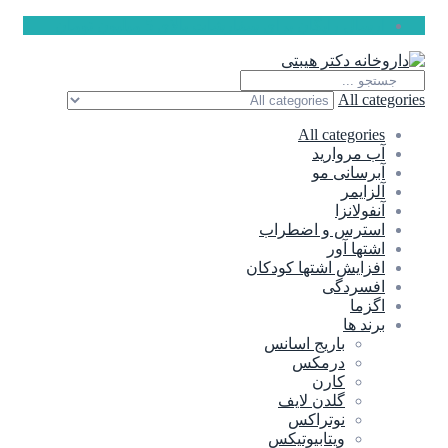
ارسال رایگان برای سفارشات بالای 5 میلیون تومان
All categories
All categories
آب مروارید
آبرسانی مو
آلزایمر
آنفولانزا
استرس و اضطراب
اشتها آور
افزایش اشتها کودکان
افسردگی
اگزما
برند ها
باریج اسانس
درمکس
کارن
گلدن لایف
نوتراکس
ویتابیوتیکس