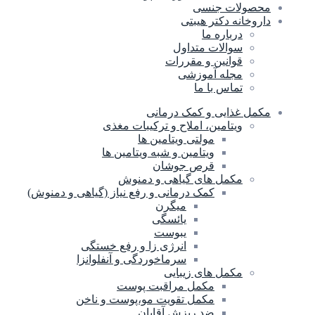
محصولات جنسی
داروخانه دکتر هیبتی
درباره ما
سوالات متداول
قوانین و مقررات
مجله آموزشی
تماس با ما
مکمل غذایی و کمک درمانی
ویتامین، املاح و ترکیبات مغذی
مولتی ویتامین ها
ویتامین و شبه ویتامین ها
قرص جوشان
مکمل های گیاهی و دمنوش
کمک درمانی و رفع نیاز (گیاهی و دمنوش)
میگرن
یائسگی
یبوست
انرژی زا و رفع خستگی
سرماخوردگی و آنفلوانزا
مکمل های زیبایی
مکمل مراقبت پوست
مکمل تقویت مو،پوست و ناخن
ضد ریزش آقایان