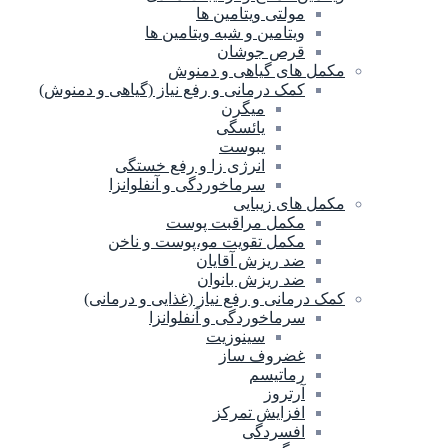
مولتی ویتامین ها
ویتامین و شبه ویتامین ها
قرص جوشان
مکمل های گیاهی و دمنوش
کمک درمانی و رفع نیاز (گیاهی و دمنوش)
میگرن
یائسگی
یبوست
انرژی زا و رفع خستگی
سرماخوردگی و آنفلوانزا
مکمل های زیبایی
مکمل مراقبت پوست
مکمل تقویت مو،پوست و ناخن
ضد ریزش آقایان
ضد ریزش بانوان
کمک درمانی و رفع نیاز (غذایی و درمانی)
سرماخوردگی و آنفلوانزا
سینوزیت
غضروف ساز
رماتیسم
آرتروز
افزایش تمرکز
افسردگی