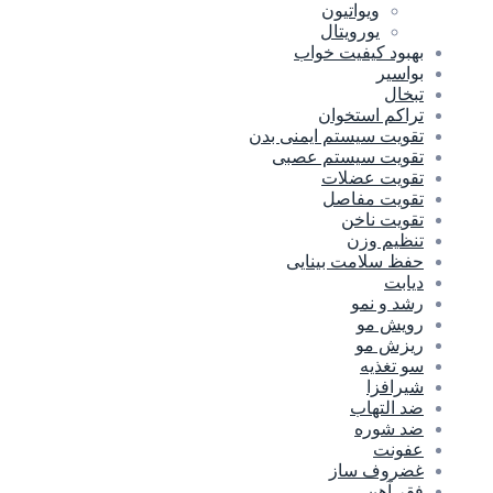
ویواتیون
یورویتال
بهبود کیفیت خواب
بواسیر
تبخال
تراکم استخوان
تقویت سیستم ایمنی بدن
تقویت سیستم عصبی
تقویت عضلات
تقویت مفاصل
تقویت ناخن
تنظیم وزن
حفظ سلامت بینایی
دیابت
رشد و نمو
رویش مو
ریزش مو
سو تغذیه
شیرافزا
ضد التهاب
ضد شوره
عفونت
غضروف ساز
فقر آهن