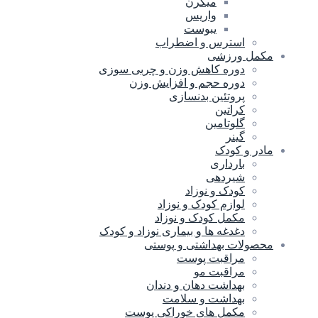
میگرن
واریس
یبوست
استرس و اضطراب
مکمل ورزشی
دوره کاهش وزن و چربی سوزی
دوره حجم و افزایش وزن
پروتئین بدنسازی
کراتین
گلوتامین
گینر
مادر و کودک
بارداری
شیردهی
کودک و نوزاد
لوازم کودک و نوزاد
مکمل کودک و نوزاد
دغدغه ها و بیماری نوزاد و کودک
محصولات بهداشتی و پوستی
مراقبت پوست
مراقبت مو
بهداشت دهان و دندان
بهداشت و سلامت
مکمل های خوراکی پوست