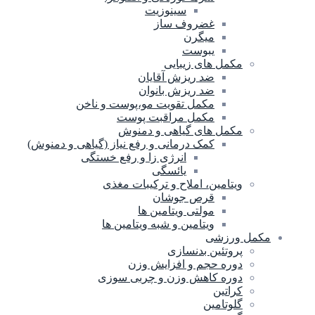
سینوزیت
غضروف ساز
میگرن
یبوست
مکمل های زیبایی
ضد ریزش آقایان
ضد ریزش بانوان
مکمل تقویت مو،پوست و ناخن
مکمل مراقبت پوست
مکمل های گیاهی و دمنوش
کمک درمانی و رفع نیاز (گیاهی و دمنوش)
انرژی زا و رفع خستگی
یائسگی
ویتامین، املاح و ترکیبات مغذی
قرص جوشان
مولتی ویتامین ها
ویتامین و شبه ویتامین ها
مکمل ورزشی
پروتئین بدنسازی
دوره حجم و افزایش وزن
دوره کاهش وزن و چربی سوزی
کراتین
گلوتامین