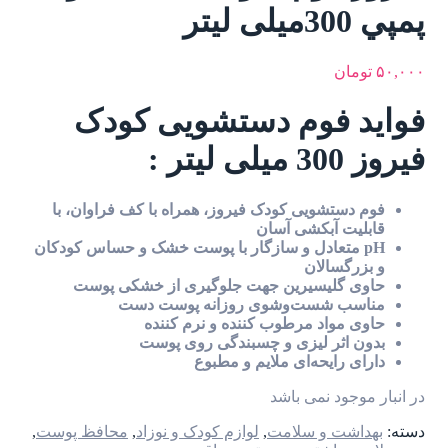
پمپي 300ميلی لیتر
۵۰,۰۰۰
تومان
فواید فوم دستشویی کودک
فیروز 300 میلی لیتر :
فوم دستشویی کودک فیروز، همراه با کف فراوان، با
قابلیت آبکشى آسان
pH متعادل و سازگار با پوست خشک و حساس کودکان
و بزرگسالان
حاوى گلیسیرین جهت جلوگیرى از خشکى پوست
مناسب شست‌وشوى روزانه پوست دست
حاوى مواد مرطوب کننده و نرم کننده
بدون اثر لیزى و چسبندگى روى پوست
داراى رایحه‌اى ملایم و مطبوع
در انبار موجود نمی باشد
دسته:
بهداشت و سلامت
,
لوازم کودک و نوزاد
,
محافظ پوست
,