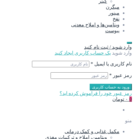
گینر
میگرن
مینور
نفخ
ویتامین‌ها و املاح معدنی
یبوست
وارد شوید / ثبت نام کنید
وارد شوید
یک حساب کاربری ایجاد کنید
نام کاربری یا ایمیل
*
رمز عبور
*
ورود به حساب کاربری
رمز عبور خود را فراموش کرده اید؟
0
۰ تومان
منو
مکمل غذایی و کمک درمانی
ویتامین، املاح و ترکیبات مغذی