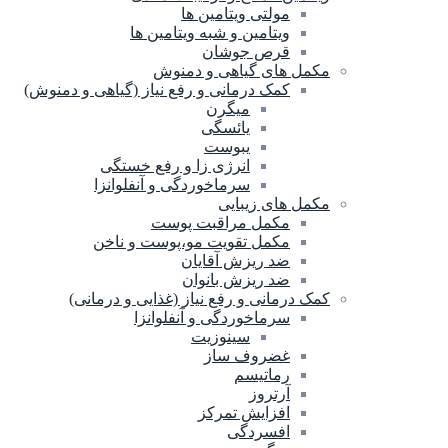
مولتی ویتامین ها
ویتامین و شبه ویتامین ها
قرص جوشان
مکمل های گیاهی و دمنوش
کمک درمانی و رفع نیاز (گیاهی و دمنوش)
میگرن
یائسگی
یبوست
انرژی زا و رفع خستگی
سرماخوردگی و آنفلوانزا
مکمل های زیبایی
مکمل مراقبت پوست
مکمل تقویت مو،پوست و ناخن
ضد ریزش آقایان
ضد ریزش بانوان
کمک درمانی و رفع نیاز (غذایی و درمانی)
سرماخوردگی و آنفلوانزا
سینوزیت
غضروف ساز
رماتیسم
آرتروز
افزایش تمرکز
افسردگی