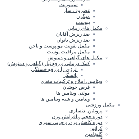
سینوزیت
غضروف ساز
میگرن
یبوست
مکمل های زیبایی
ضد ریزش آقایان
ضد ریزش بانوان
مکمل تقویت مو،پوست و ناخن
مکمل مراقبت پوست
مکمل های گیاهی و دمنوش
کمک درمانی و رفع نیاز (گیاهی و دمنوش)
انرژی زا و رفع خستگی
یائسگی
ویتامین، املاح و ترکیبات مغذی
قرص جوشان
مولتی ویتامین ها
ویتامین و شبه ویتامین ها
مکمل ورزشی
پروتئین بدنسازی
دوره حجم و افزایش وزن
دوره کاهش وزن و چربی سوزی
کراتین
گلوتامین