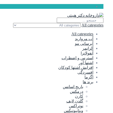
ارسال رایگان برای سفارشات بالای 5 میلیون تومان
All categories
All categories
آب مروارید
آبرسانی مو
آلزایمر
آنفولانزا
استرس و اضطراب
اشتها آور
افزایش اشتها کودکان
افسردگی
اگزما
برند ها
باریج اسانس
درمکس
کارن
گلدن لایف
نوتراکس
ویتابیوتیکس