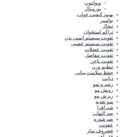
ویواتیون
یورویتال
بهبود کیفیت خواب
بواسیر
تبخال
تراکم استخوان
تقویت سیستم ایمنی بدن
تقویت سیستم عصبی
تقویت عضلات
تقویت مفاصل
تقویت ناخن
تنظیم وزن
حفظ سلامت بینایی
دیابت
رشد و نمو
رویش مو
ریزش مو
سو تغذیه
شیرافزا
ضد التهاب
ضد شوره
عفونت
غضروف ساز
فقر آهن