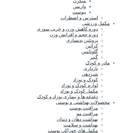
میگرن
واریس
یبوست
استرس و اضطراب
مکمل ورزشی
دوره کاهش وزن و چربی سوزی
دوره حجم و افزایش وزن
پروتئین بدنسازی
کراتین
گلوتامین
گینر
مادر و کودک
بارداری
شیردهی
کودک و نوزاد
لوازم کودک و نوزاد
مکمل کودک و نوزاد
دغدغه ها و بیماری نوزاد و کودک
محصولات بهداشتی و پوستی
مراقبت پوست
مراقبت مو
بهداشت دهان و دندان
بهداشت و سلامت
مکمل های خوراکی پوست