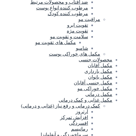
ضد آفتاب و محصولات مرتبط
مرطوب کننده انواع پوست
مرطوب کننده کودک
مراقبت مو
تقویت ابرو
تقویت مژه
سلامت و تقویت مو
مکمل های تقویت مو
شامپو
مکمل های خوراکی پوست
محصولات جنسی
مکمل آقایان
مکمل بارداری
مکمل بانوان
مکمل جنسی آقایان
مکمل خوراکی مو
مکمل درمانی
مکمل غذایی و کمک درمانی
کمک درمانی و رفع نیاز (غذایی و درمانی)
آرتروز
افزایش تمرکز
افسردگی
رماتیسم
سرماخوردگی و آنفلوانزا