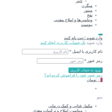
گینر
میگرن
مینور
نفخ
ویتامین‌ها و املاح معدنی
یبوست
وارد شوید / ثبت نام کنید
وارد شوید
یک حساب کاربری ایجاد کنید
نام کاربری یا ایمیل
*
رمز عبور
*
ورود به حساب کاربری
رمز عبور خود را فراموش کرده اید؟
0
۰ تومان
منو
مکمل غذایی و کمک درمانی
ویتامین، املاح و ترکیبات مغذی