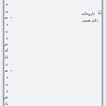
خ
ن
ض
د
ری
ز
ش
آق
ایا
ن
ض
د
ری
ز
ش
بان