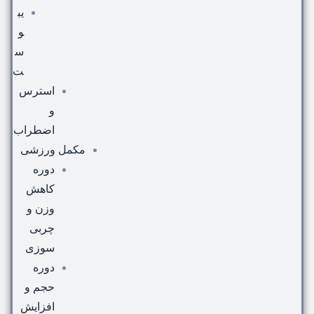
یب
و
س
ت
استرس
و
اضطراب
مکمل ورزشی
دوره
کاهش
وزن و
چربی
سوزی
دوره
حجم و
افزایش