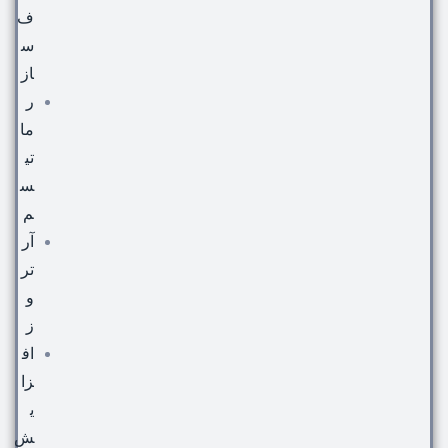
ف
س
از
ر
ما
تی
س
م
آر
تر
و
ز
اف
زا
ی
ش