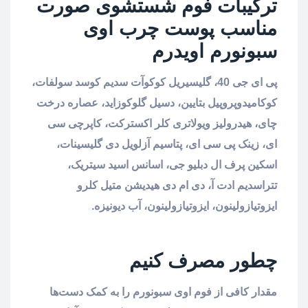
ترکیبات فوم شستشوی صورت
مناسب پوست چرب اوی
سبونورم اویدرم
پی ای جی 40، گلیسیریل کوکوآت سدیم کوسد سولفات،
کوکامیدوپروپیل بتایین، دسیل گلوکوزاید، عصاره درخت
چای، هیدرولیز ویولاتری کلر اکسترکت، کاپرچی سی
ای، زینک پی سی ای، پتاسیم آزلویل دی گلیسینات،
اسکین پرف ال دبلیو جی، اسانس اسید سیتریک،
تتراسدیم ادت آ، دی ام دی هیدیشن متیل کلرو
ایزوتیازولینون، ایزوتیازولینون، آب دیونیزه.
چطور مصرف کنیم
مقدار کافی از فوم اوی سبونورم را به کمک دست‌ها