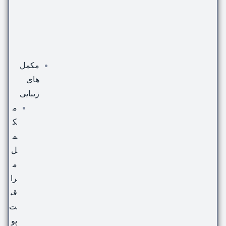
مکمل
های
زیبایی
م
ک
م
ل
م
را
قب
ت
پو