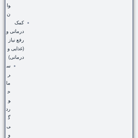
وا
ن
کمک
درمانی و
رفع نیاز
(غذایی و
درمانی)
س
ر
ما
خ
و
رد
گ
ی
و