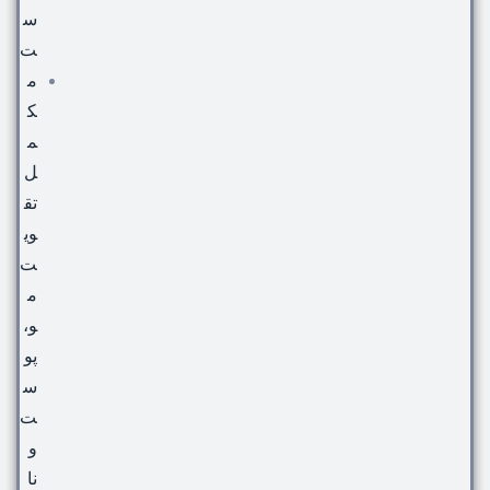
س
ت
م
ک
م
ل
تق
وی
ت
م
و،
پو
س
ت
و
نا