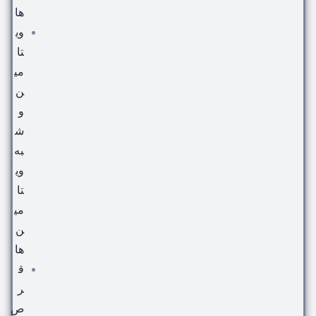
ها
وی
تا
می
ن
و
ش
به
وی
تا
می
ن
ها
ق
ر
ص