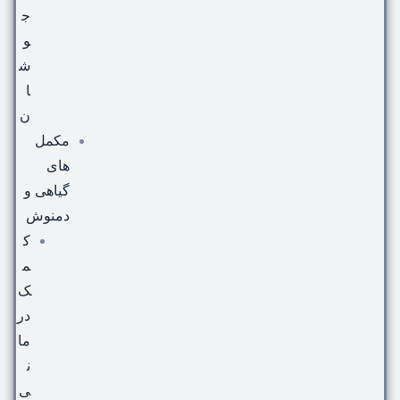
ج
و
ش
ا
ن
مکمل
های
گیاهی و
دمنوش
ک
م
ک
در
ما
ن
ی