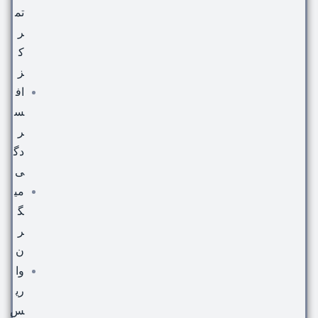
تم
ر
ک
ز
اف
س
ر
دگ
ی
می
گ
ر
ن
وا
ری
س