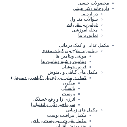
محصولات جنسی
داروخانه دکتر هیبتی
درباره ما
سوالات متداول
قوانین و مقررات
مجله آموزشی
تماس با ما
مکمل غذایی و کمک درمانی
ویتامین، املاح و ترکیبات مغذی
مولتی ویتامین ها
ویتامین و شبه ویتامین ها
قرص جوشان
مکمل های گیاهی و دمنوش
کمک درمانی و رفع نیاز (گیاهی و دمنوش)
میگرن
یائسگی
یبوست
انرژی زا و رفع خستگی
سرماخوردگی و آنفلوانزا
مکمل های زیبایی
مکمل مراقبت پوست
مکمل تقویت مو،پوست و ناخن
ضد ریزش آقایان