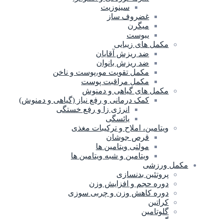
سینوزیت
غضروف ساز
میگرن
یبوست
مکمل های زیبایی
ضد ریزش آقایان
ضد ریزش بانوان
مکمل تقویت مو،پوست و ناخن
مکمل مراقبت پوست
مکمل های گیاهی و دمنوش
کمک درمانی و رفع نیاز (گیاهی و دمنوش)
انرژی زا و رفع خستگی
یائسگی
ویتامین، املاح و ترکیبات مغذی
قرص جوشان
مولتی ویتامین ها
ویتامین و شبه ویتامین ها
مکمل ورزشی
پروتئین بدنسازی
دوره حجم و افزایش وزن
دوره کاهش وزن و چربی سوزی
کراتین
گلوتامین