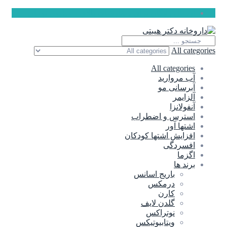
ارسال رایگان برای سفارشات بالای 5 میلیون تومان
All categories
All categories
آب مروارید
آبرسانی مو
آلزایمر
آنفولانزا
استرس و اضطراب
اشتها آور
افزایش اشتها کودکان
افسردگی
اگزما
برند ها
باریج اسانس
درمکس
کارن
گلدن لایف
نوتراکس
ویتابیوتیکس