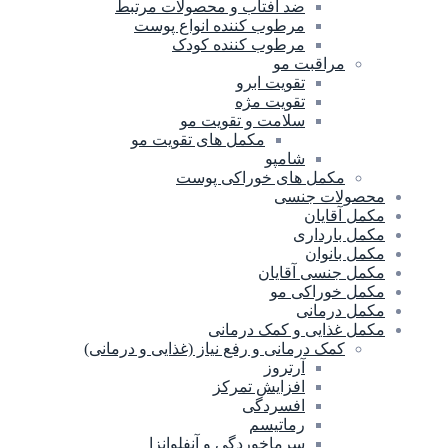
ضد آفتاب و محصولات مرتبط
مرطوب کننده انواع پوست
مرطوب کننده کودک
مراقبت مو
تقویت ابرو
تقویت مژه
سلامت و تقویت مو
مکمل های تقویت مو
شامپو
مکمل های خوراکی پوست
محصولات جنسی
مکمل آقایان
مکمل بارداری
مکمل بانوان
مکمل جنسی آقایان
مکمل خوراکی مو
مکمل درمانی
مکمل غذایی و کمک درمانی
کمک درمانی و رفع نیاز (غذایی و درمانی)
آرتروز
افزایش تمرکز
افسردگی
رماتیسم
سرماخوردگی و آنفلوانزا