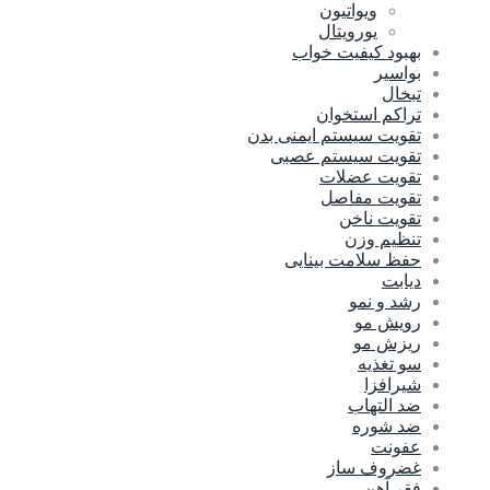
ویواتیون
یورویتال
بهبود کیفیت خواب
بواسیر
تبخال
تراکم استخوان
تقویت سیستم ایمنی بدن
تقویت سیستم عصبی
تقویت عضلات
تقویت مفاصل
تقویت ناخن
تنظیم وزن
حفظ سلامت بینایی
دیابت
رشد و نمو
رویش مو
ریزش مو
سو تغذیه
شیرافزا
ضد التهاب
ضد شوره
عفونت
غضروف ساز
فقر آهن