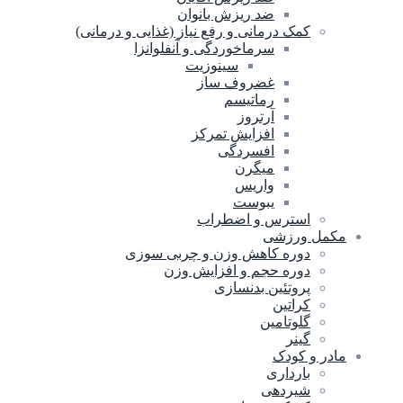
ضد ریزش بانوان
کمک درمانی و رفع نیاز (غذایی و درمانی)
سرماخوردگی و آنفلوانزا
سینوزیت
غضروف ساز
رماتیسم
آرتروز
افزایش تمرکز
افسردگی
میگرن
واریس
یبوست
استرس و اضطراب
مکمل ورزشی
دوره کاهش وزن و چربی سوزی
دوره حجم و افزایش وزن
پروتئین بدنسازی
کراتین
گلوتامین
گینر
مادر و کودک
بارداری
شیردهی