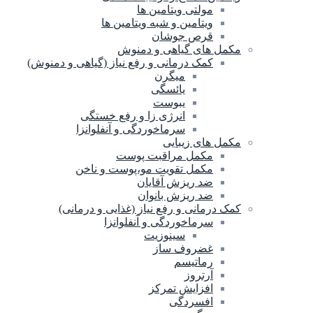
مولتی ویتامین ها
ویتامین و شبه ویتامین ها
قرص جوشان
مکمل های گیاهی و دمنوش
کمک درمانی و رفع نیاز (گیاهی و دمنوش)
میگرن
یائسگی
یبوست
انرژی زا و رفع خستگی
سرماخوردگی و آنفلوانزا
مکمل های زیبایی
مکمل مراقبت پوست
مکمل تقویت مو،پوست و ناخن
ضد ریزش آقایان
ضد ریزش بانوان
کمک درمانی و رفع نیاز (غذایی و درمانی)
سرماخوردگی و آنفلوانزا
سینوزیت
غضروف ساز
رماتیسم
آرتروز
افزایش تمرکز
افسردگی