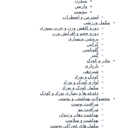
میگرن
واریس
یبوست
استرس و اضطراب
مکمل ورزشی
دوره کاهش وزن و چربی سوزی
دوره حجم و افزایش وزن
پروتئین بدنسازی
کراتین
گلوتامین
گینر
مادر و کودک
بارداری
شیردهی
کودک و نوزاد
لوازم کودک و نوزاد
مکمل کودک و نوزاد
دغدغه ها و بیماری نوزاد و کودک
محصولات بهداشتی و پوستی
مراقبت پوست
مراقبت مو
بهداشت دهان و دندان
بهداشت و سلامت
مکمل های خوراکی پوست