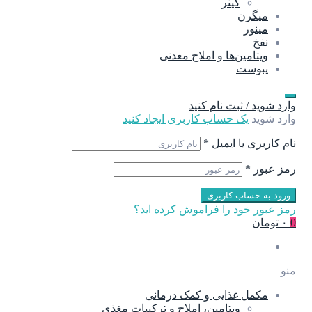
گینر
میگرن
مینور
نفخ
ویتامین‌ها و املاح معدنی
یبوست
وارد شوید / ثبت نام کنید
وارد شوید
یک حساب کاربری ایجاد کنید
نام کاربری یا ایمیل
*
رمز عبور
*
ورود به حساب کاربری
رمز عبور خود را فراموش کرده اید؟
0
۰ تومان
منو
مکمل غذایی و کمک درمانی
ویتامین، املاح و ترکیبات مغذی