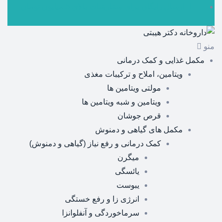
ارسال رایگان برای سفارشات بالای 5 میلیون تومان
منو
مکمل غذایی و کمک درمانی
ویتامین، املاح و ترکیبات مغذی
مولتی ویتامین ها
ویتامین و شبه ویتامین ها
قرص جوشان
مکمل های گیاهی و دمنوش
کمک درمانی و رفع نیاز (گیاهی و دمنوش)
میگرن
یائسگی
یبوست
انرژی زا و رفع خستگی
سرماخوردگی و آنفلوانزا