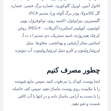
اتانول آمین، لوریل گلوکوزید، عصاره برگ ختمی، عصاره
گل کالاندولا، پودر برگ آلوئه ورا، سدیم PCA،
گلیسیرین، بیزابولول، اکسید روی، توکوفرول، یویی
کوئینون، کوپلیمر استایرن/ آکریلات، PEG-۴۰، روغن
کرچک هیدروژنه، اسید سیتریک، دی سدیم ا د ت آ،
اسانس مجاز آرایشی و بهداشتی، مخلوط: متیل
ایزوتیازولینون و کلرو متیل ایزوتیازولینون، آب دیونیزه
چطور مصرف کنیم
ابتدا پوست کودک را مرطوب کنید، سپس مایع شوینده
را با ملایمت روی پوست ماساژ دهید. سپس کف حاصله
را با دست به آرامی ماساژ داده و در انتها با آب کافی
شست و شو دهید.