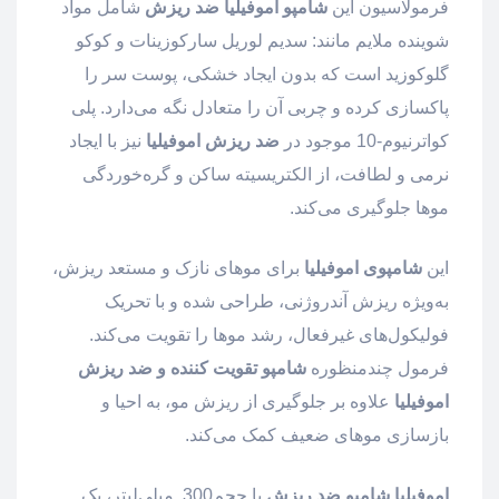
فرمولاسیون این
شامپو اموفیلیا ضد ریزش
شامل مواد
شوینده ملایم مانند: سدیم لوریل سارکوزینات و کوکو
گلوکوزید است که بدون ایجاد خشکی، پوست سر را
پاکسازی کرده و چربی آن را متعادل نگه می‌دارد. پلی
کواترنیوم-10 موجود در
ضد ریزش اموفیلیا
نیز با ایجاد
نرمی و لطافت، از الکتریسیته ساکن و گره‌خوردگی
موها جلوگیری می‌کند.
این
شامپوی اموفیلیا
برای موهای نازک و مستعد ریزش،
به‌ویژه ریزش آندروژنی، طراحی شده و با تحریک
فولیکول‌های غیرفعال، رشد موها را تقویت می‌کند.
فرمول چندمنظوره
شامپو تقویت کننده و ضد ریزش
اموفیلیا
علاوه بر جلوگیری از ریزش مو، به احیا و
بازسازی موهای ضعیف کمک می‌کند.
اموفیلیا شامپو ضد ریزش
با حجم300 میلی‌لیتر، یک