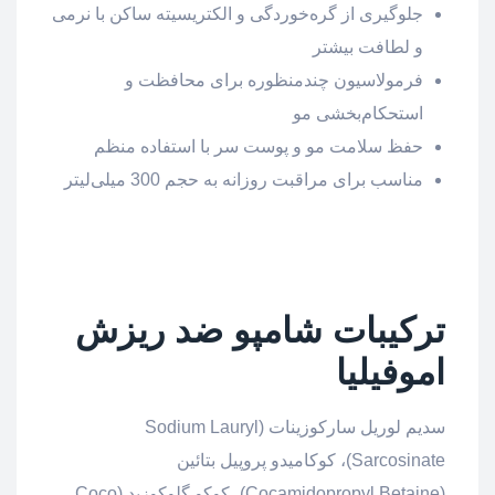
جلوگیری از گره‌خوردگی و الکتریسیته ساکن با نرمی
و لطافت بیشتر
فرمولاسیون چندمنظوره برای محافظت و
استحکام‌بخشی مو
حفظ سلامت مو و پوست سر با استفاده منظم
مناسب برای مراقبت روزانه به حجم 300 میلی‌لیتر
ترکیبات شامپو ضد ریزش
اموفیلیا
سدیم لوریل سارکوزینات (Sodium Lauryl
Sarcosinate)، کوکامیدو پروپیل بتائین
(Cocamidopropyl Betaine)، کوکو گلوکوزید (Coco