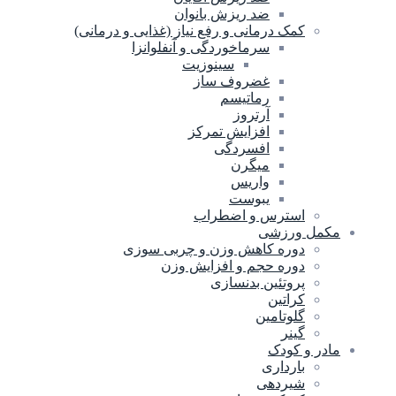
ضد ریزش بانوان
کمک درمانی و رفع نیاز (غذایی و درمانی)
سرماخوردگی و آنفلوانزا
سینوزیت
غضروف ساز
رماتیسم
آرتروز
افزایش تمرکز
افسردگی
میگرن
واریس
یبوست
استرس و اضطراب
مکمل ورزشی
دوره کاهش وزن و چربی سوزی
دوره حجم و افزایش وزن
پروتئین بدنسازی
کراتین
گلوتامین
گینر
مادر و کودک
بارداری
شیردهی