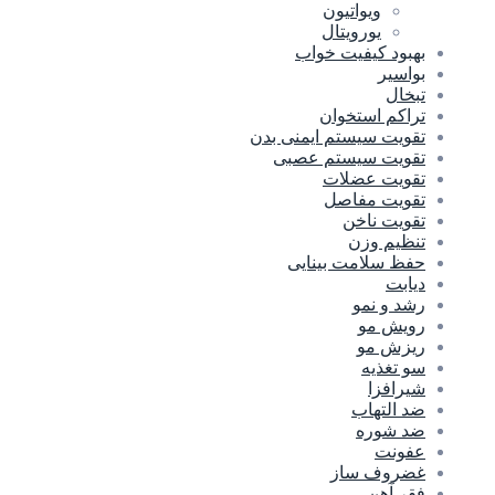
ویواتیون
یورویتال
بهبود کیفیت خواب
بواسیر
تبخال
تراکم استخوان
تقویت سیستم ایمنی بدن
تقویت سیستم عصبی
تقویت عضلات
تقویت مفاصل
تقویت ناخن
تنظیم وزن
حفظ سلامت بینایی
دیابت
رشد و نمو
رویش مو
ریزش مو
سو تغذیه
شیرافزا
ضد التهاب
ضد شوره
عفونت
غضروف ساز
فقر آهن