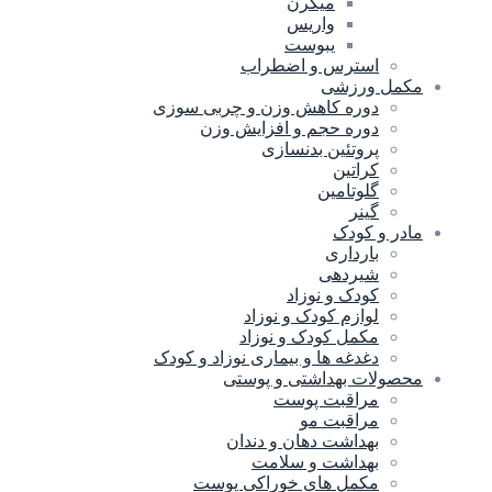
میگرن
واریس
یبوست
استرس و اضطراب
مکمل ورزشی
دوره کاهش وزن و چربی سوزی
دوره حجم و افزایش وزن
پروتئین بدنسازی
کراتین
گلوتامین
گینر
مادر و کودک
بارداری
شیردهی
کودک و نوزاد
لوازم کودک و نوزاد
مکمل کودک و نوزاد
دغدغه ها و بیماری نوزاد و کودک
محصولات بهداشتی و پوستی
مراقبت پوست
مراقبت مو
بهداشت دهان و دندان
بهداشت و سلامت
مکمل های خوراکی پوست