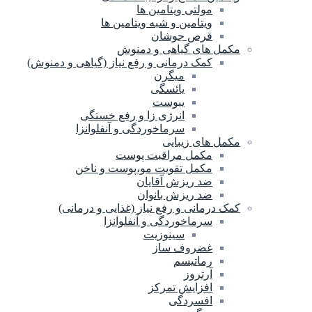
مولتی ویتامین ها
ویتامین و شبه ویتامین ها
قرص جوشان
مکمل های گیاهی و دمنوش
کمک درمانی و رفع نیاز (گیاهی و دمنوش)
میگرن
یائسگی
یبوست
انرژی زا و رفع خستگی
سرماخوردگی و آنفلوانزا
مکمل های زیبایی
مکمل مراقبت پوست
مکمل تقویت مو،پوست و ناخن
ضد ریزش آقایان
ضد ریزش بانوان
کمک درمانی و رفع نیاز (غذایی و درمانی)
سرماخوردگی و آنفلوانزا
سینوزیت
غضروف ساز
رماتیسم
آرتروز
افزایش تمرکز
افسردگی