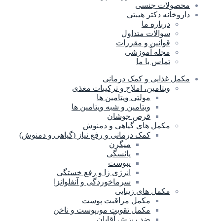
محصولات جنسی
داروخانه دکتر هیبتی
درباره ما
سوالات متداول
قوانین و مقررات
مجله آموزشی
تماس با ما
مکمل غذایی و کمک درمانی
ویتامین، املاح و ترکیبات مغذی
مولتی ویتامین ها
ویتامین و شبه ویتامین ها
قرص جوشان
مکمل های گیاهی و دمنوش
کمک درمانی و رفع نیاز (گیاهی و دمنوش)
میگرن
یائسگی
یبوست
انرژی زا و رفع خستگی
سرماخوردگی و آنفلوانزا
مکمل های زیبایی
مکمل مراقبت پوست
مکمل تقویت مو،پوست و ناخن
ضد ریزش آقایان