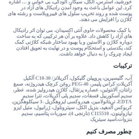
خورشید، استرس، الکل، سیگار، آلودگی، بی خوابی و … اشاره
کرد. این عوامل باعث به وجود آمدن رادیکال های آزاد در
پوست شده و روند تخریب سلول های فیبروبلاست و رشته های
کلاژن را افزایش می دهند.
با کمک محصولات حاوی آنتی اکسیدان، می توان اثر رادیکال
های آزاد را کاهش داد. علاوه بر آن هر ترکیبی که به ساخت
دوباره کلاژن و الاستین و یا بهبود ساختار شبکه کلاژنی کمک
کند، یکدستی و استحکام پوست و در نهایت به تعویق افتادن
ایجاد چروک را به دنبال خواهد داشت.
ترکیبات
آب، گلیسیرین، پروپیلن گلیکول، آکریلاتز/ C10-30 آلکیل
آکریلات کراس پلیمر، PEG-40 روغن کرچک هیدروژنه، صمغ
زانتان، آلانتوئین، عصاره پرتقال، کلاژن هیدرولیز شده، عطر،
سدیم آسکوربیل فسفات، سدیم پلی آکریلات، تترا سدیم
EDTA، تریتانولامین، هیدروکسی ایزوهگزیل -3 سیکلوهگزین،
کربوکس آلدهید، بنزیل الکل، سیترونلول، ژرانیول، متیل ایزو
تیازولینون، CI15510 (نارنجی 4)، سوربات پتاسیم، سدیم
بنزوات،اسید سیتریک
چطور مصرف کنیم