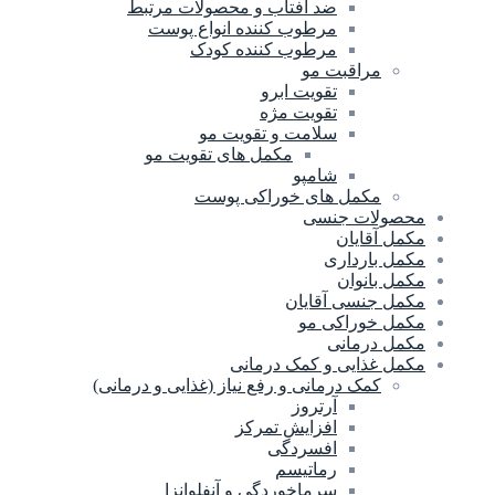
ضد آفتاب و محصولات مرتبط
مرطوب کننده انواع پوست
مرطوب کننده کودک
مراقبت مو
تقویت ابرو
تقویت مژه
سلامت و تقویت مو
مکمل های تقویت مو
شامپو
مکمل های خوراکی پوست
محصولات جنسی
مکمل آقایان
مکمل بارداری
مکمل بانوان
مکمل جنسی آقایان
مکمل خوراکی مو
مکمل درمانی
مکمل غذایی و کمک درمانی
کمک درمانی و رفع نیاز (غذایی و درمانی)
آرتروز
افزایش تمرکز
افسردگی
رماتیسم
سرماخوردگی و آنفلوانزا