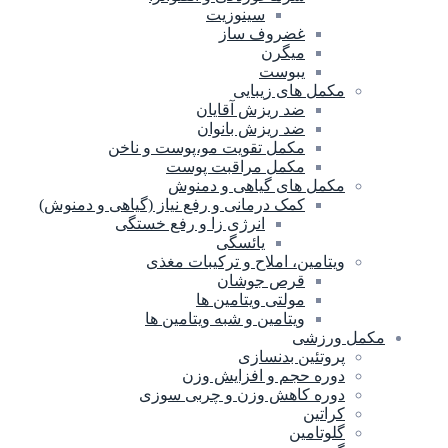
سینوزیت
غضروف ساز
میگرن
یبوست
مکمل های زیبایی
ضد ریزش آقایان
ضد ریزش بانوان
مکمل تقویت مو،پوست و ناخن
مکمل مراقبت پوست
مکمل های گیاهی و دمنوش
کمک درمانی و رفع نیاز (گیاهی و دمنوش)
انرژی زا و رفع خستگی
یائسگی
ویتامین، املاح و ترکیبات مغذی
قرص جوشان
مولتی ویتامین ها
ویتامین و شبه ویتامین ها
مکمل ورزشی
پروتئین بدنسازی
دوره حجم و افزایش وزن
دوره کاهش وزن و چربی سوزی
کراتین
گلوتامین