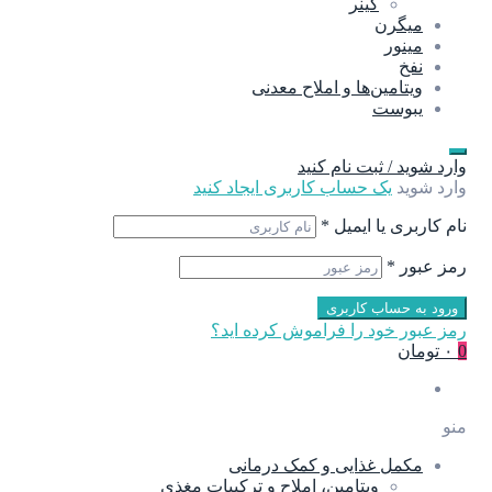
گینر
میگرن
مینور
نفخ
ویتامین‌ها و املاح معدنی
یبوست
وارد شوید / ثبت نام کنید
وارد شوید
یک حساب کاربری ایجاد کنید
نام کاربری یا ایمیل
*
رمز عبور
*
ورود به حساب کاربری
رمز عبور خود را فراموش کرده اید؟
0
۰ تومان
منو
مکمل غذایی و کمک درمانی
ویتامین، املاح و ترکیبات مغذی