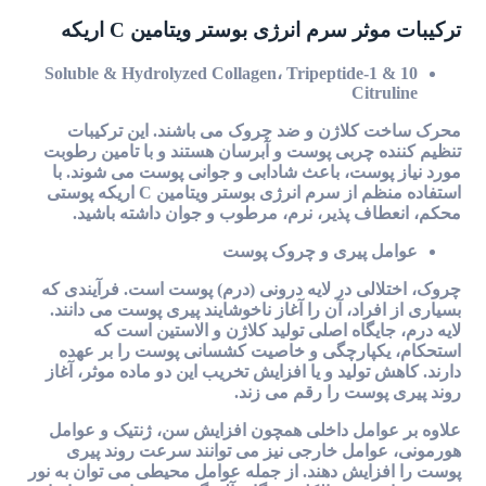
ترکیبات موثر سرم انرژی بوستر ویتامین C اریکه
Soluble & Hydrolyzed Collagen، Tripeptide-1 & 10
Citruline
محرک ساخت کلاژن و ضد چروک می باشند. این ترکیبات
تنظیم کننده چربی پوست و آبرسان هستند و با تامین رطوبت
مورد نیاز پوست، باعث شادابی و جوانی پوست می شوند. با
استفاده منظم از سرم انرژی بوستر ویتامین C اریکه پوستی
محکم، انعطاف پذیر، نرم، مرطوب و جوان داشته باشید.
عوامل پیری و چروک پوست
چروک، اختلالی در لایه درونی (درم) پوست است. فرآیندی که
بسیاری از افراد، آن را آغاز ناخوشایند پیری پوست می دانند.
لایه درم، جایگاه اصلی تولید کلاژن و الاستین است که
استحکام، یکپارچگی و خاصیت کشسانی پوست را بر عهده
دارند. کاهش تولید و یا افزایش تخریب این دو ماده موثر، آغاز
روند پیری پوست را رقم می زند.
علاوه بر عوامل داخلی همچون افزایش سن، ژنتیک و عوامل
هورمونی، عوامل خارجی نیز می توانند سرعت روند پیری
پوست را افزایش دهند. از جمله عوامل محیطی می توان به نور