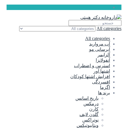
ارسال رایگان برای سفارشات بالای 5 میلیون تومان
All categories
All categories
آب مروارید
آبرسانی مو
آلزایمر
آنفولانزا
استرس و اضطراب
اشتها آور
افزایش اشتها کودکان
افسردگی
اگزما
برند ها
باریج اسانس
درمکس
کارن
گلدن لایف
نوتراکس
ویتابیوتیکس