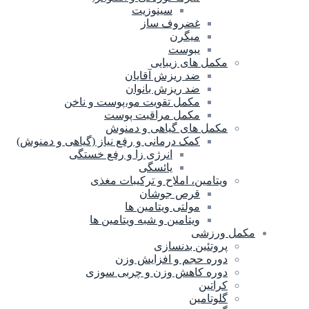
سینوزیت
غضروف ساز
میگرن
یبوست
مکمل های زیبایی
ضد ریزش آقایان
ضد ریزش بانوان
مکمل تقویت مو،پوست و ناخن
مکمل مراقبت پوست
مکمل های گیاهی و دمنوش
کمک درمانی و رفع نیاز (گیاهی و دمنوش)
انرژی زا و رفع خستگی
یائسگی
ویتامین، املاح و ترکیبات مغذی
قرص جوشان
مولتی ویتامین ها
ویتامین و شبه ویتامین ها
مکمل ورزشی
پروتئین بدنسازی
دوره حجم و افزایش وزن
دوره کاهش وزن و چربی سوزی
کراتین
گلوتامین