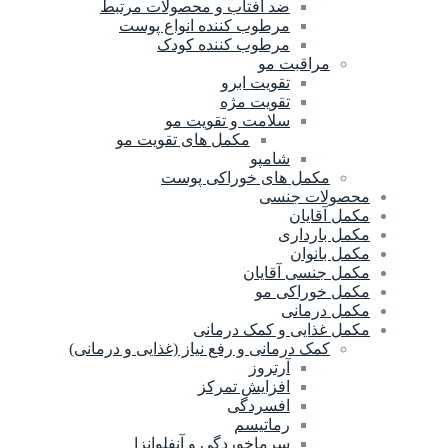
ضد آفتاب و محصولات مرتبط
مرطوب کننده انواع پوست
مرطوب کننده کودک
مراقبت مو
تقویت ابرو
تقویت مژه
سلامت و تقویت مو
مکمل های تقویت مو
شامپو
مکمل های خوراکی پوست
محصولات جنسی
مکمل آقایان
مکمل بارداری
مکمل بانوان
مکمل جنسی آقایان
مکمل خوراکی مو
مکمل درمانی
مکمل غذایی و کمک درمانی
کمک درمانی و رفع نیاز (غذایی و درمانی)
آرتروز
افزایش تمرکز
افسردگی
رماتیسم
سرماخوردگی و آنفلوانزا