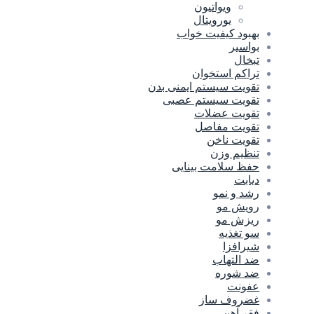
ویواتیون
یورویتال
بهبود کیفیت خواب
بواسیر
تبخال
تراکم استخوان
تقویت سیستم ایمنی بدن
تقویت سیستم عصبی
تقویت عضلات
تقویت مفاصل
تقویت ناخن
تنظیم وزن
حفظ سلامت بینایی
دیابت
رشد و نمو
رویش مو
ریزش مو
سو تغذیه
شیرافزا
ضد التهاب
ضد شوره
عفونت
غضروف ساز
فقر آهن