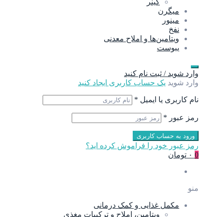
گینر
میگرن
مینور
نفخ
ویتامین‌ها و املاح معدنی
یبوست
وارد شوید / ثبت نام کنید
وارد شوید
یک حساب کاربری ایجاد کنید
نام کاربری یا ایمیل
*
رمز عبور
*
ورود به حساب کاربری
رمز عبور خود را فراموش کرده اید؟
0
۰ تومان
منو
مکمل غذایی و کمک درمانی
ویتامین، املاح و ترکیبات مغذی