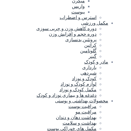
میگرن
واریس
یبوست
استرس و اضطراب
مکمل ورزشی
دوره کاهش وزن و چربی سوزی
دوره حجم و افزایش وزن
پروتئین بدنسازی
کراتین
گلوتامین
گینر
مادر و کودک
بارداری
شیردهی
کودک و نوزاد
لوازم کودک و نوزاد
مکمل کودک و نوزاد
دغدغه ها و بیماری نوزاد و کودک
محصولات بهداشتی و پوستی
مراقبت پوست
مراقبت مو
بهداشت دهان و دندان
بهداشت و سلامت
مکمل های خوراکی پوست