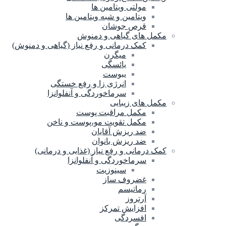
مولتی ویتامین ها
ویتامین و شبه ویتامین ها
قرص جوشان
مکمل های گیاهی و دمنوش
کمک درمانی و رفع نیاز (گیاهی و دمنوش)
میگرن
یائسگی
یبوست
انرژی زا و رفع خستگی
سرماخوردگی و آنفلوانزا
مکمل های زیبایی
مکمل مراقبت پوست
مکمل تقویت مو،پوست و ناخن
ضد ریزش آقایان
ضد ریزش بانوان
کمک درمانی و رفع نیاز (غذایی و درمانی)
سرماخوردگی و آنفلوانزا
سینوزیت
غضروف ساز
رماتیسم
آرتروز
افزایش تمرکز
افسردگی