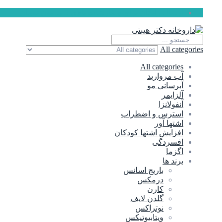
ارسال رایگان برای سفارشات بالای 5 میلیون تومان
All categories
All categories
آب مروارید
آبرسانی مو
آلزایمر
آنفولانزا
استرس و اضطراب
اشتها آور
افزایش اشتها کودکان
افسردگی
اگزما
برند ها
باریج اسانس
درمکس
کارن
گلدن لایف
نوتراکس
ویتابیوتیکس