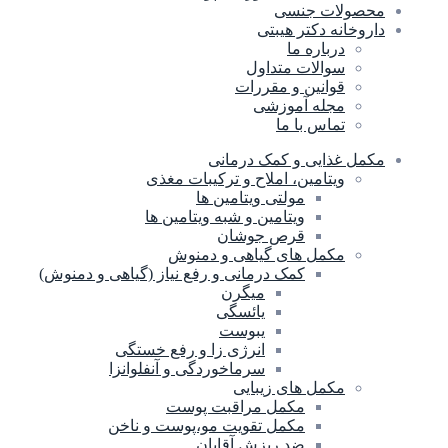
محصولات جنسی
داروخانه دکتر هیبتی
درباره ما
سوالات متداول
قوانین و مقررات
مجله آموزشی
تماس با ما
مکمل غذایی و کمک درمانی
ویتامین، املاح و ترکیبات مغذی
مولتی ویتامین ها
ویتامین و شبه ویتامین ها
قرص جوشان
مکمل های گیاهی و دمنوش
کمک درمانی و رفع نیاز (گیاهی و دمنوش)
میگرن
یائسگی
یبوست
انرژی زا و رفع خستگی
سرماخوردگی و آنفلوانزا
مکمل های زیبایی
مکمل مراقبت پوست
مکمل تقویت مو،پوست و ناخن
ضد ریزش آقایان