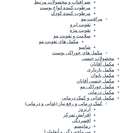
ضد آفتاب و محصولات مرتبط
مرطوب کننده انواع پوست
مرطوب کننده کودک
مراقبت مو
تقویت ابرو
تقویت مژه
سلامت و تقویت مو
مکمل های تقویت مو
شامپو
مکمل های خوراکی پوست
محصولات جنسی
مکمل آقایان
مکمل بارداری
مکمل بانوان
مکمل جنسی آقایان
مکمل خوراکی مو
مکمل درمانی
مکمل غذایی و کمک درمانی
کمک درمانی و رفع نیاز (غذایی و درمانی)
آرتروز
افزایش تمرکز
افسردگی
رماتیسم
سرماخوردگی و آنفلوانزا