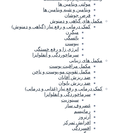
مولتی ویتامین ها
ویتامین و شبه ویتامین ها
قرص جوشان
مکمل های گیاهی و دمنوش
کمک درمانی و رفع نیاز (گیاهی و دمنوش)
میگرن
یائسگی
یبوست
انرژی زا و رفع خستگی
سرماخوردگی و آنفلوانزا
مکمل های زیبایی
مکمل مراقبت پوست
مکمل تقویت مو،پوست و ناخن
ضد ریزش آقایان
ضد ریزش بانوان
کمک درمانی و رفع نیاز (غذایی و درمانی)
سرماخوردگی و آنفلوانزا
سینوزیت
غضروف ساز
رماتیسم
آرتروز
افزایش تمرکز
افسردگی