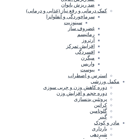
ضد ریزش بانوان
کمک درمانی و رفع نیاز (غذایی و درمانی)
سرماخوردگی و آنفلوانزا
سینوزیت
غضروف ساز
رماتیسم
آرتروز
افزایش تمرکز
افسردگی
میگرن
واریس
یبوست
استرس و اضطراب
مکمل ورزشی
دوره کاهش وزن و چربی سوزی
دوره حجم و افزایش وزن
پروتئین بدنسازی
کراتین
گلوتامین
گینر
مادر و کودک
بارداری
شیردهی