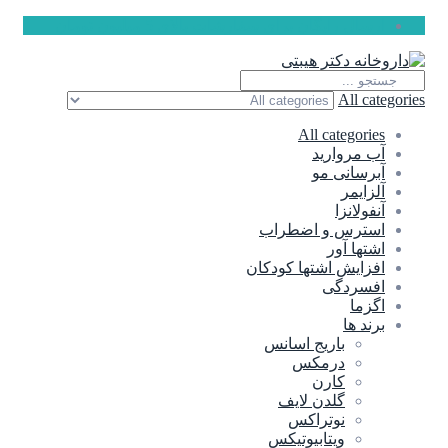
ارسال رایگان برای سفارشات بالای 5 میلیون تومان
All categories
All categories
آب مروارید
آبرسانی مو
آلزایمر
آنفولانزا
استرس و اضطراب
اشتها آور
افزایش اشتها کودکان
افسردگی
اگزما
برند ها
باریج اسانس
درمکس
کارن
گلدن لایف
نوتراکس
ویتابیوتیکس