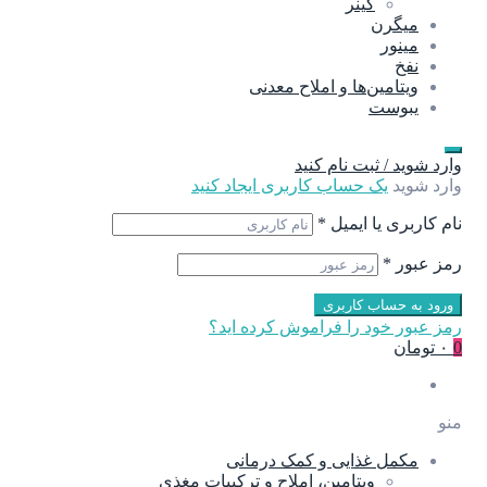
گینر
میگرن
مینور
نفخ
ویتامین‌ها و املاح معدنی
یبوست
وارد شوید / ثبت نام کنید
وارد شوید
یک حساب کاربری ایجاد کنید
نام کاربری یا ایمیل
*
رمز عبور
*
ورود به حساب کاربری
رمز عبور خود را فراموش کرده اید؟
0
۰ تومان
منو
مکمل غذایی و کمک درمانی
ویتامین، املاح و ترکیبات مغذی