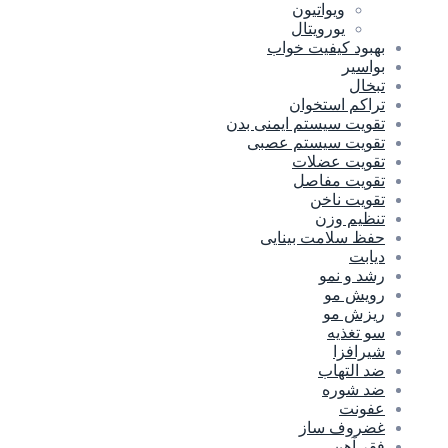
ویواتیون
یورویتال
بهبود کیفیت خواب
بواسیر
تبخال
تراکم استخوان
تقویت سیستم ایمنی بدن
تقویت سیستم عصبی
تقویت عضلات
تقویت مفاصل
تقویت ناخن
تنظیم وزن
حفظ سلامت بینایی
دیابت
رشد و نمو
رویش مو
ریزش مو
سو تغذیه
شیرافزا
ضد التهاب
ضد شوره
عفونت
غضروف ساز
فقر آهن