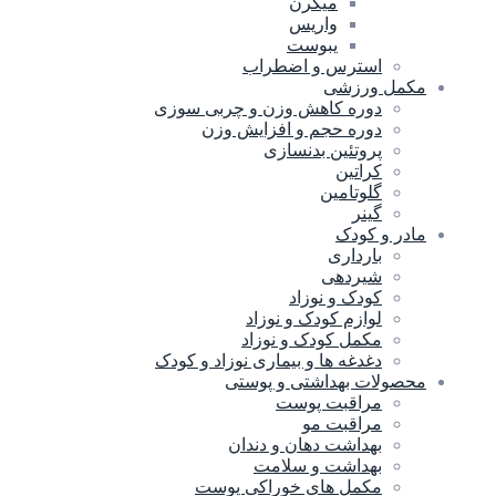
میگرن
واریس
یبوست
استرس و اضطراب
مکمل ورزشی
دوره کاهش وزن و چربی سوزی
دوره حجم و افزایش وزن
پروتئین بدنسازی
کراتین
گلوتامین
گینر
مادر و کودک
بارداری
شیردهی
کودک و نوزاد
لوازم کودک و نوزاد
مکمل کودک و نوزاد
دغدغه ها و بیماری نوزاد و کودک
محصولات بهداشتی و پوستی
مراقبت پوست
مراقبت مو
بهداشت دهان و دندان
بهداشت و سلامت
مکمل های خوراکی پوست