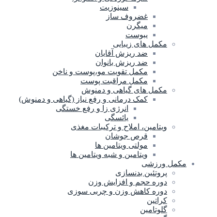
سینوزیت
غضروف ساز
میگرن
یبوست
مکمل های زیبایی
ضد ریزش آقایان
ضد ریزش بانوان
مکمل تقویت مو،پوست و ناخن
مکمل مراقبت پوست
مکمل های گیاهی و دمنوش
کمک درمانی و رفع نیاز (گیاهی و دمنوش)
انرژی زا و رفع خستگی
یائسگی
ویتامین، املاح و ترکیبات مغذی
قرص جوشان
مولتی ویتامین ها
ویتامین و شبه ویتامین ها
مکمل ورزشی
پروتئین بدنسازی
دوره حجم و افزایش وزن
دوره کاهش وزن و چربی سوزی
کراتین
گلوتامین