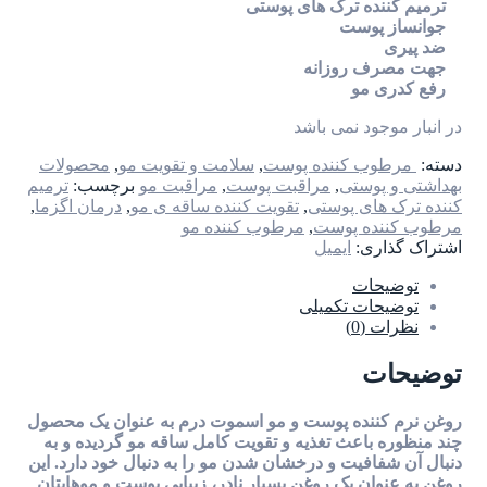
ترمیم کننده ترک های پوستی
جوانساز پوست
ضد پیری
جهت مصرف روزانه
رفع کدری مو
در انبار موجود نمی باشد
دسته:
مرطوب کننده پوست
,
سلامت و تقویت مو
,
محصولات
بهداشتی و پوستی
,
مراقبت پوست
,
مراقبت مو
برچسب:
ترمیم
کننده ترک های پوستی
,
تقویت کننده ساقه ی مو
,
درمان اگزما
,
مرطوب کننده پوست
,
مرطوب کننده مو
اشتراک گذاری:
ایمیل
توضیحات
توضیحات تکمیلی
نظرات (0)
توضیحات
روغن نرم کننده پوست و مو اسموت درم به عنوان یک محصول
چند منظوره باعث تغذیه و تقویت کامل ساقه مو گردیده و به
دنبال آن شفافیت و درخشان شدن مو را به دنبال خود دارد. این
روغن به عنوان یک روغن بسیار نادر، زیبایی پوست و موهایتان