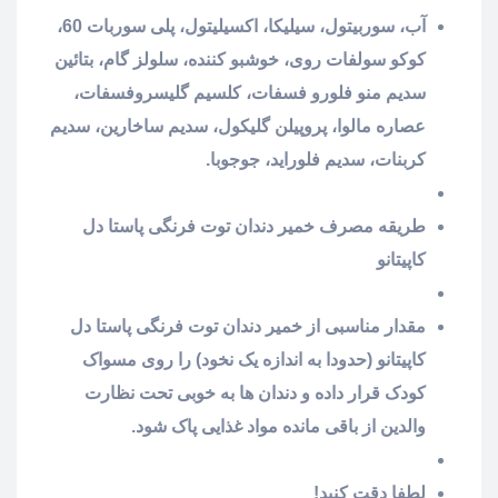
آب، سوربیتول، سیلیکا، اکسیلیتول، پلی سوربات 60،
کوکو سولفات روی، خوشبو کننده، سلولز گام، بتائین
سدیم منو فلورو فسفات، کلسیم گلیسروفسفات،
عصاره مالوا، پروپیلن گلیکول، سدیم ساخارین، سدیم
کربنات، سدیم فلوراید، جوجوبا.
طریقه مصرف خمیر دندان توت فرنگی پاستا دل
کاپیتانو
مقدار مناسبی از خمیر دندان توت فرنگی پاستا دل
کاپیتانو (حدودا به اندازه یک نخود) را روی مسواک
کودک قرار داده و دندان ها به خوبی تحت نظارت
والدین از باقی مانده مواد غذایی پاک شود.
لطفا دقت کنید!