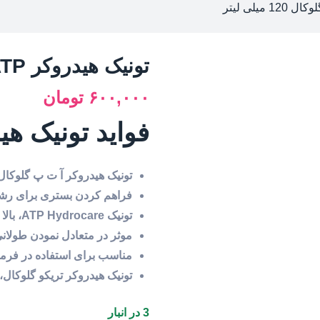
تونیک هیدروکر ATP تریکوگلوکال 120 میلی لیتر
۶۰۰,۰۰۰
تومان
فواید تونیک ه
تونیک هیدروکر آ ت پ گلوکال
فراهم کردن بستری برای رشد
تونیک ATP Hydrocare، بالا بردن سرعت رشد تارهای مو
موثر در متعادل نمودن طولا
مناسب برای استفاده در فرمو
تونیک هیدروکر تریکو گلوکال
3 در انبار