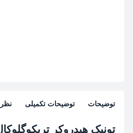
توضیحات
توضیحات تکمیلی
نظرات
تونیک هیدروکر تریکوگلوکال 120 میلی لی