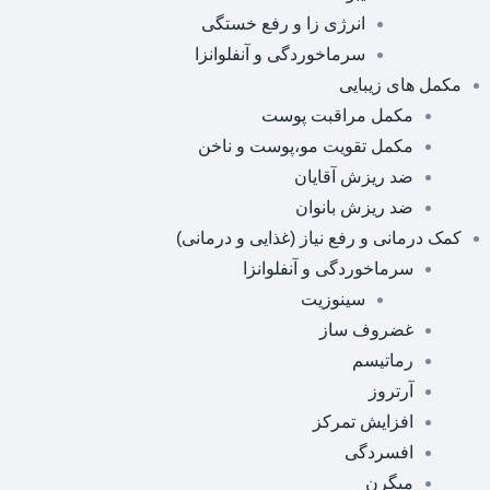
انرژی زا و رفع خستگی
سرماخوردگی و آنفلوانزا
مکمل های زیبایی
مکمل مراقبت پوست
مکمل تقویت مو،پوست و ناخن
ضد ریزش آقایان
ضد ریزش بانوان
کمک درمانی و رفع نیاز (غذایی و درمانی)
سرماخوردگی و آنفلوانزا
سینوزیت
غضروف ساز
رماتیسم
آرتروز
افزایش تمرکز
افسردگی
میگرن