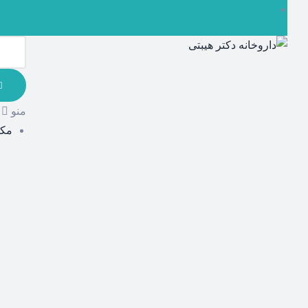
منو
مکم