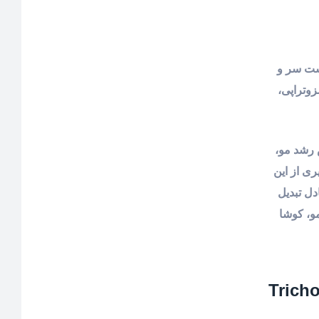
وست سر و
زوتراپی،
 رشد مو،
ری از این
دل تبدیل
مو، کوشا
Trichoglocal ATP 