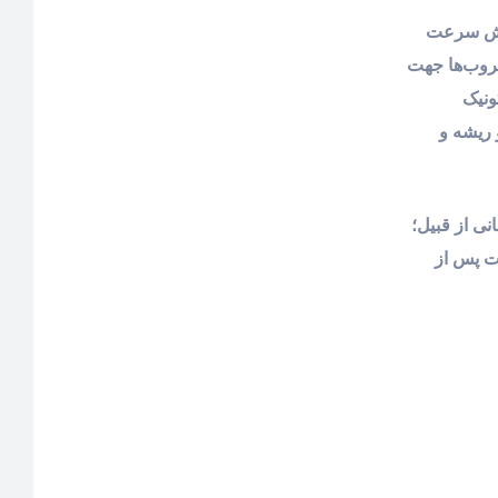
TrichoC و Bi-Biotics است که در افزایش سرعت
روب‌ها جهت
ونیک
 ریشه و
درمانی از قبیل؛
صصی لابراتوارهای GLOCAL در این محصولات پس از