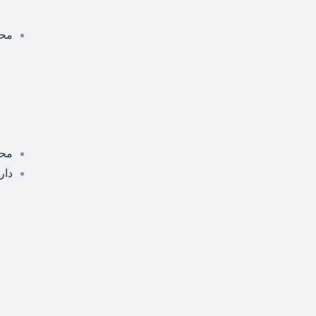
محص
مح
دار