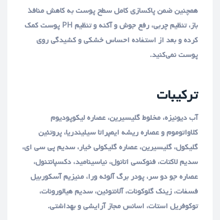
همچنین ضمن پاکسازی کامل سطح پوست به کاهش منافذ
باز، تنظیم چربی، رفع جوش و آکنه و تنظیم PH پوست کمک
کرده و بعد از استفاده احساس خشکی و کشیدگی روی
پوست نمی‌کنید.
ترکیبات
آب دیونیزه، مخلوط گلیسیرین، عصاره لیکوپودیوم
کلاواتوموم و عصاره ریشه ایمپراتا سیلیندریا، پروتئین
گلیکول، گلیسیرین، عصاره گلیکولی خیار، سدیم پی سی ای،
سدیم لاکتات، فنوکسی اتانول، نیاسینامید، دکسپانتنول،
عصاره جو دو سر، پودر برگ آلوئه ورا، منیزیم آسکوربیل
فسفات، زینک گلوکونات، آلانتوئین، سدیم هیالورونات،
توکوفریل استات، اسانس مجاز آرایشی و بهداشتی.