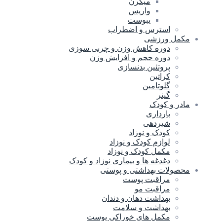
میگرن
واریس
یبوست
استرس و اضطراب
مکمل ورزشی
دوره کاهش وزن و چربی سوزی
دوره حجم و افزایش وزن
پروتئین بدنسازی
کراتین
گلوتامین
گینر
مادر و کودک
بارداری
شیردهی
کودک و نوزاد
لوازم کودک و نوزاد
مکمل کودک و نوزاد
دغدغه ها و بیماری نوزاد و کودک
محصولات بهداشتی و پوستی
مراقبت پوست
مراقبت مو
بهداشت دهان و دندان
بهداشت و سلامت
مکمل های خوراکی پوست