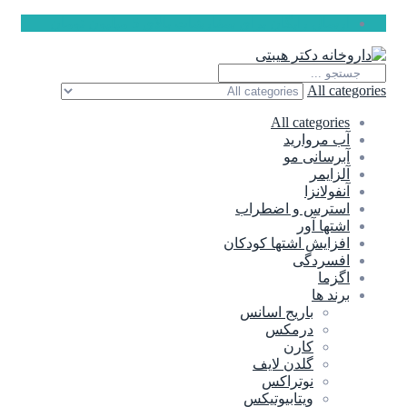
ارسال رایگان برای سفارشات بالای 5 میلیون تومان
All categories
All categories
آب مروارید
آبرسانی مو
آلزایمر
آنفولانزا
استرس و اضطراب
اشتها آور
افزایش اشتها کودکان
افسردگی
اگزما
برند ها
باریج اسانس
درمکس
کارن
گلدن لایف
نوتراکس
ویتابیوتیکس