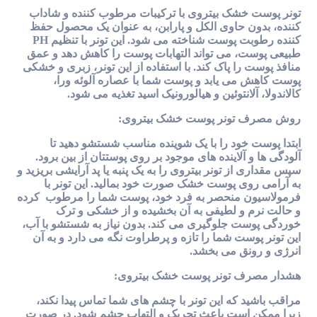
تونر پوست خشک بیتروی با ترکیبات مرطوب کننده و شاداب
کننده، بدون حاوی الکل و پارابن، به عنوان یک محصول حفظ
کننده رطوبت پوست شناخته می شود. این تونر با تنظیم PH
طبیعی پوست، می تواند التهابات پوست را کاهش دهد و عمق
منافذ پوست را پاک کند. با استفاده از این تونر، زبری و خشکی
پوست کاهش می یابد و پوست شما با عصاره آلوئه ورا،
کالاندولا، آلانتوئین و هیالورونیک اسید تغذیه می شود.
روش مصرف تونر پوست خشک بیتروی:
ابتدا پوست خود را با یک شوینده مناسب شستشو دهید تا
آلودگی ها و آلاینده های موجود بر روی پوستتان از بین برود.
سپس مقداری از تونر بیتروی را به یک پنبه یا پد آرایشی بریزید و
به آرامی روی پوست خشک صورت خود بمالید. این تونر با
فرمولاسیون منحصر به فرد خود، پوست شما را مرطوب کرده
و حالت نرم و لطیفی به آن بخشیده و از خشکی و ترک
خوردگی پوست جلوگیری می کند. بدون نیاز به شستشو با آب،
این تونر پوست شما را تازه و پرطراوت نگه می دارد و به آن
انرژی و رونق می بخشد.
هشدار مصرف تونر پوست خشک بیتروی:
مراقب باشید که این تونر با چشم های شما تماس پیدا نکند،
زیرا ممکن است باعث تحریک و التهاب چشم شود. در صورت