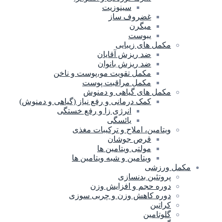
سینوزیت
غضروف ساز
میگرن
یبوست
مکمل های زیبایی
ضد ریزش آقایان
ضد ریزش بانوان
مکمل تقویت مو،پوست و ناخن
مکمل مراقبت پوست
مکمل های گیاهی و دمنوش
کمک درمانی و رفع نیاز (گیاهی و دمنوش)
انرژی زا و رفع خستگی
یائسگی
ویتامین، املاح و ترکیبات مغذی
قرص جوشان
مولتی ویتامین ها
ویتامین و شبه ویتامین ها
مکمل ورزشی
پروتئین بدنسازی
دوره حجم و افزایش وزن
دوره کاهش وزن و چربی سوزی
کراتین
گلوتامین