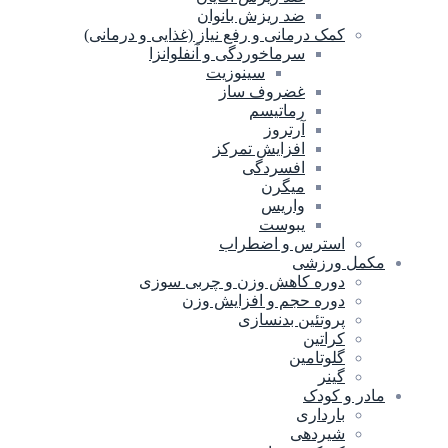
ضد ریزش بانوان
کمک درمانی و رفع نیاز (غذایی و درمانی)
سرماخوردگی و آنفلوانزا
سینوزیت
غضروف ساز
رماتیسم
آرتروز
افزایش تمرکز
افسردگی
میگرن
واریس
یبوست
استرس و اضطراب
مکمل ورزشی
دوره کاهش وزن و چربی سوزی
دوره حجم و افزایش وزن
پروتئین بدنسازی
کراتین
گلوتامین
گینر
مادر و کودک
بارداری
شیردهی