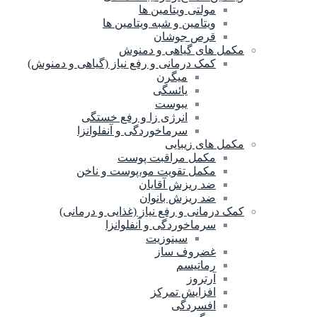
مولتی ویتامین ها
ویتامین و شبه ویتامین ها
قرص جوشان
مکمل های گیاهی و دمنوش
کمک درمانی و رفع نیاز (گیاهی و دمنوش)
میگرن
یائسگی
یبوست
انرژی زا و رفع خستگی
سرماخوردگی و آنفلوانزا
مکمل های زیبایی
مکمل مراقبت پوست
مکمل تقویت مو،پوست و ناخن
ضد ریزش آقایان
ضد ریزش بانوان
کمک درمانی و رفع نیاز (غذایی و درمانی)
سرماخوردگی و آنفلوانزا
سینوزیت
غضروف ساز
رماتیسم
آرتروز
افزایش تمرکز
افسردگی