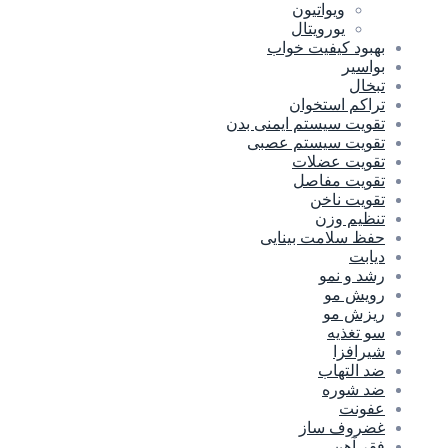
ویواتیون
یورویتال
بهبود کیفیت خواب
بواسیر
تبخال
تراکم استخوان
تقویت سیستم ایمنی بدن
تقویت سیستم عصبی
تقویت عضلات
تقویت مفاصل
تقویت ناخن
تنظیم وزن
حفظ سلامت بینایی
دیابت
رشد و نمو
رویش مو
ریزش مو
سو تغذیه
شیرافزا
ضد التهاب
ضد شوره
عفونت
غضروف ساز
فقر آهن