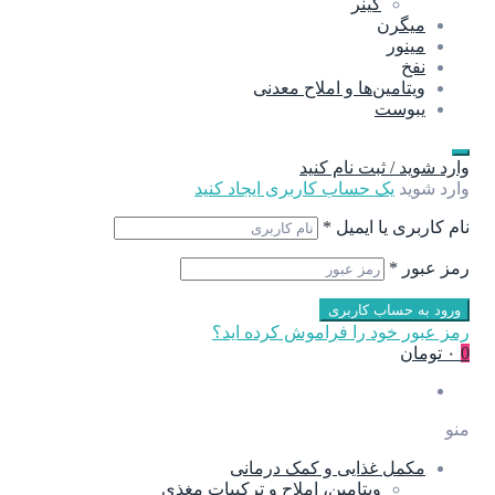
گینر
میگرن
مینور
نفخ
ویتامین‌ها و املاح معدنی
یبوست
وارد شوید / ثبت نام کنید
وارد شوید
یک حساب کاربری ایجاد کنید
نام کاربری یا ایمیل
*
رمز عبور
*
ورود به حساب کاربری
رمز عبور خود را فراموش کرده اید؟
0
۰ تومان
منو
مکمل غذایی و کمک درمانی
ویتامین، املاح و ترکیبات مغذی