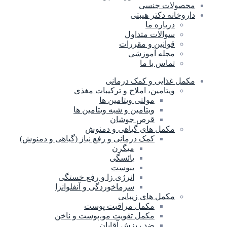
محصولات جنسی
داروخانه دکتر هیبتی
درباره ما
سوالات متداول
قوانین و مقررات
مجله آموزشی
تماس با ما
مکمل غذایی و کمک درمانی
ویتامین، املاح و ترکیبات مغذی
مولتی ویتامین ها
ویتامین و شبه ویتامین ها
قرص جوشان
مکمل های گیاهی و دمنوش
کمک درمانی و رفع نیاز (گیاهی و دمنوش)
میگرن
یائسگی
یبوست
انرژی زا و رفع خستگی
سرماخوردگی و آنفلوانزا
مکمل های زیبایی
مکمل مراقبت پوست
مکمل تقویت مو،پوست و ناخن
ضد ریزش آقایان