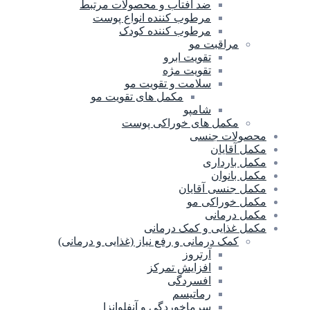
ضد آفتاب و محصولات مرتبط
مرطوب کننده انواع پوست
مرطوب کننده کودک
مراقبت مو
تقویت ابرو
تقویت مژه
سلامت و تقویت مو
مکمل های تقویت مو
شامپو
مکمل های خوراکی پوست
محصولات جنسی
مکمل آقایان
مکمل بارداری
مکمل بانوان
مکمل جنسی آقایان
مکمل خوراکی مو
مکمل درمانی
مکمل غذایی و کمک درمانی
کمک درمانی و رفع نیاز (غذایی و درمانی)
آرتروز
افزایش تمرکز
افسردگی
رماتیسم
سرماخوردگی و آنفلوانزا