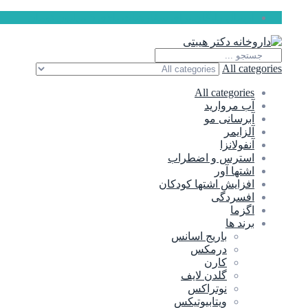
ارسال رایگان برای سفارشات بالای 5 میلیون تومان
All categories
All categories
آب مروارید
آبرسانی مو
آلزایمر
آنفولانزا
استرس و اضطراب
اشتها آور
افزایش اشتها کودکان
افسردگی
اگزما
برند ها
باریج اسانس
درمکس
کارن
گلدن لایف
نوتراکس
ویتابیوتیکس