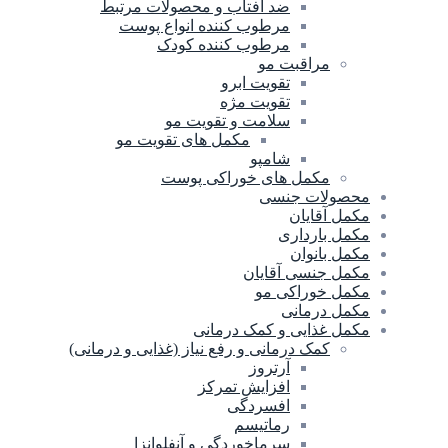
ضد آفتاب و محصولات مرتبط
مرطوب کننده انواع پوست
مرطوب کننده کودک
مراقبت مو
تقویت ابرو
تقویت مژه
سلامت و تقویت مو
مکمل های تقویت مو
شامپو
مکمل های خوراکی پوست
محصولات جنسی
مکمل آقایان
مکمل بارداری
مکمل بانوان
مکمل جنسی آقایان
مکمل خوراکی مو
مکمل درمانی
مکمل غذایی و کمک درمانی
کمک درمانی و رفع نیاز (غذایی و درمانی)
آرتروز
افزایش تمرکز
افسردگی
رماتیسم
سرماخوردگی و آنفلوانزا