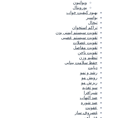
ویواتیون
یورویتال
بهبود کیفیت خواب
بواسیر
تبخال
تراکم استخوان
تقویت سیستم ایمنی بدن
تقویت سیستم عصبی
تقویت عضلات
تقویت مفاصل
تقویت ناخن
تنظیم وزن
حفظ سلامت بینایی
دیابت
رشد و نمو
رویش مو
ریزش مو
سو تغذیه
شیرافزا
ضد التهاب
ضد شوره
عفونت
غضروف ساز
فقر آهن