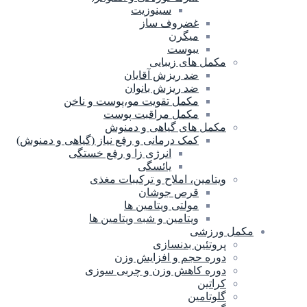
سینوزیت
غضروف ساز
میگرن
یبوست
مکمل های زیبایی
ضد ریزش آقایان
ضد ریزش بانوان
مکمل تقویت مو،پوست و ناخن
مکمل مراقبت پوست
مکمل های گیاهی و دمنوش
کمک درمانی و رفع نیاز (گیاهی و دمنوش)
انرژی زا و رفع خستگی
یائسگی
ویتامین، املاح و ترکیبات مغذی
قرص جوشان
مولتی ویتامین ها
ویتامین و شبه ویتامین ها
مکمل ورزشی
پروتئین بدنسازی
دوره حجم و افزایش وزن
دوره کاهش وزن و چربی سوزی
کراتین
گلوتامین