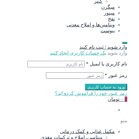
گینر
میگرن
مینور
نفخ
ویتامین‌ها و املاح معدنی
یبوست
وارد شوید / ثبت نام کنید
وارد شوید
یک حساب کاربری ایجاد کنید
نام کاربری یا ایمیل
*
رمز عبور
*
ورود به حساب کاربری
رمز عبور خود را فراموش کرده اید؟
0
۰ تومان
منو
مکمل غذایی و کمک درمانی
ویتامین، املاح و ترکیبات مغذی