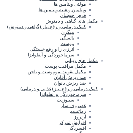
مولتی ویتامین ها
ویتامین و شبه ویتامین ها
قرص جوشان
مکمل های گیاهی و دمنوش
کمک درمانی و رفع نیاز (گیاهی و دمنوش)
میگرن
یائسگی
یبوست
انرژی زا و رفع خستگی
سرماخوردگی و آنفلوانزا
مکمل های زیبایی
مکمل مراقبت پوست
مکمل تقویت مو،پوست و ناخن
ضد ریزش آقایان
ضد ریزش بانوان
کمک درمانی و رفع نیاز (غذایی و درمانی)
سرماخوردگی و آنفلوانزا
سینوزیت
غضروف ساز
رماتیسم
آرتروز
افزایش تمرکز
افسردگی