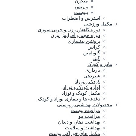
میگرن
واریس
یبوست
استرس و اضطراب
مکمل ورزشی
دوره کاهش وزن و چربی سوزی
دوره حجم و افزایش وزن
پروتئین بدنسازی
کراتین
گلوتامین
گینر
مادر و کودک
بارداری
شیردهی
کودک و نوزاد
لوازم کودک و نوزاد
مکمل کودک و نوزاد
دغدغه ها و بیماری نوزاد و کودک
محصولات بهداشتی و پوستی
مراقبت پوست
مراقبت مو
بهداشت دهان و دندان
بهداشت و سلامت
مکمل های خوراکی پوست