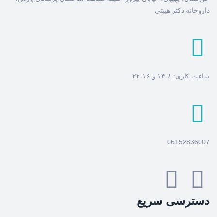
داروخانه دکتر هیبتی
ساعت کاری: ۸-۱۴ و ۱۶-۲۲
06152836007
دسترسی سریع