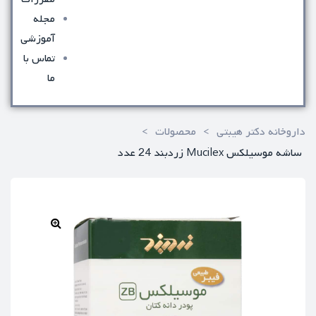
مجله
آموزشی
تماس با
ما
داروخانه دکتر هیبتی
>
محصولات
>
ساشه موسیلکس Mucilex زردبند 24 عدد
🔍