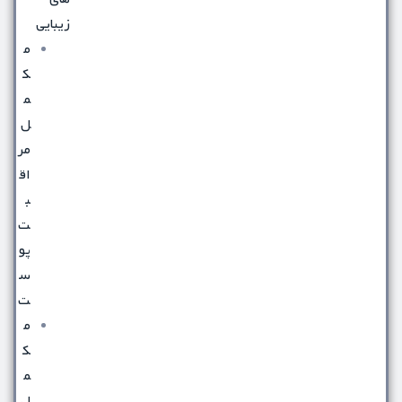
زیبایی
م
ک
م
ل
مر
اق
ب
ت
پو
س
ت
م
ک
م
ل