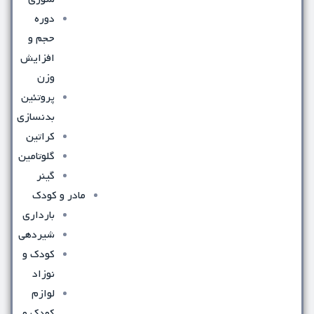
دوره
حجم و
افزایش
وزن
پروتئین
بدنسازی
کراتین
گلوتامین
گینر
مادر و کودک
بارداری
شیردهی
کودک و
نوزاد
لوازم
کودک و