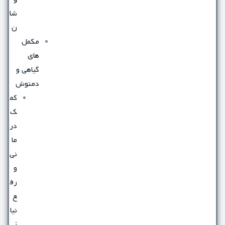
شا
ن
مکمل
های
گیاهی و
دمنوش
کم
ک
در
ما
نی
و
رف
ع
نیا
ز