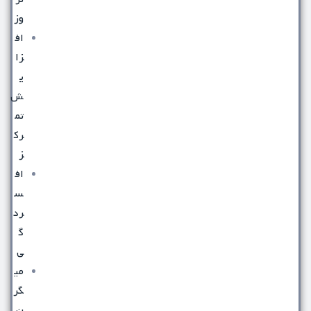
وز
اف
زا
ی
ش
تم
رک
ز
اف
س
رد
گ
ی
می
گر
ن