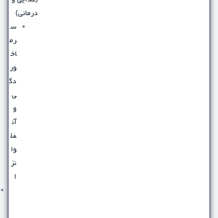
درمانی)
س
رم
اخ
ور
دگ
ی
و
آن
فل
وا
نز
ا