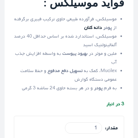
فواید موسیلکس :
موسیلکس، فرآورده طبیعی حاوی ترکیب فیبری برگرفته
از
پودر
دانه کتان
موسیلکس، استاندارد شده بر اساس حداقل 40 درصد
آلفالینولنیک اسید
ملین و موثر در
بهبود یبوست
به واسطه افزایش جذب
آب
Mucilex، کمک به
تسهیل دفع مدفوع
و حفظ سلامت
عمومی دستگاه گوارش
به فرم
پودر
و در هر بسته حاوی 24 ساشه 3 گرمی
3 در انبار
مقدار: