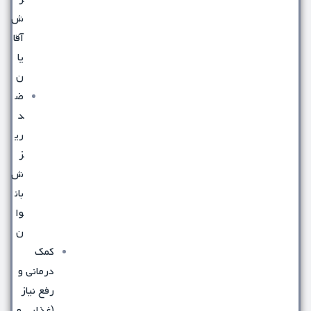
ش
آقا
یا
ن
ض
د
ری
ز
ش
بان
وا
ن
کمک
درمانی و
رفع نیاز
(غذایی و