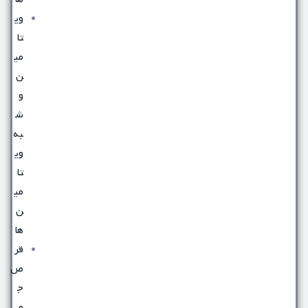
وی
تا
می
ن
و
ش
به
وی
تا
می
ن
ها
قر
ص
ج
و