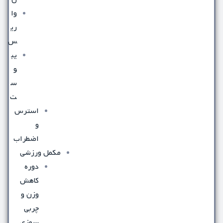
وا
ری
س
یب
و
س
ت
استرس
و
اضطراب
مکمل ورزشی
دوره
کاهش
وزن و
چربی
سوزی