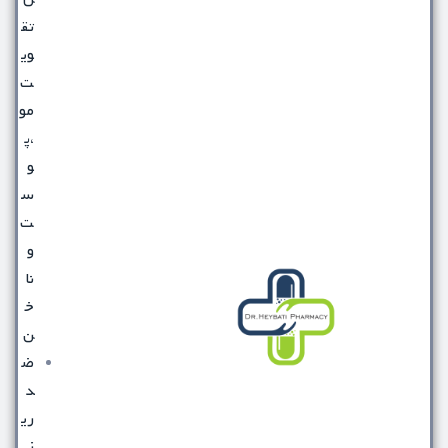
تق
وی
ت
مو
،پ
و
س
ت
و
نا
خ
ن
ض
د
ری
ز