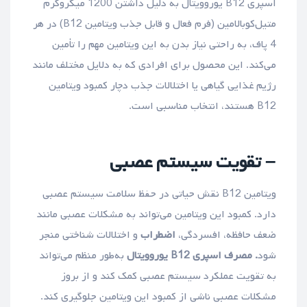
اسپری B12 یوروویتال به دلیل داشتن 1200 میکروگرم
متیل‌کوبالامین (فرم فعال و قابل جذب ویتامین B12) در هر
4 پاف، به راحتی نیاز بدن به این ویتامین مهم را تأمین
می‌کند. این محصول برای افرادی که به دلایل مختلف مانند
رژیم غذایی گیاهی یا اختلالات جذب دچار کمبود ویتامین
B12 هستند، انتخاب مناسبی است.
– تقویت سیستم عصبی
ویتامین B12 نقش حیاتی در حفظ سلامت سیستم عصبی
دارد. کمبود این ویتامین می‌تواند به مشکلات عصبی مانند
ضعف حافظه، افسردگی،
اضطراب
و اختلالات شناختی منجر
شود
. مصرف اسپری B12 یوروویتال
به‌طور منظم می‌تواند
به تقویت عملکرد سیستم عصبی کمک کند و از بروز
مشکلات عصبی ناشی از کمبود این ویتامین جلوگیری کند.