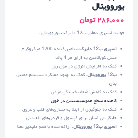
یوروویتال
۲۸۶,۰۰۰
تومان
فواید اسپری دهانی ب12 دایرکت یوروویتال :
اسپری ب12 دایرکت
، تامین‌کننده 1200 میکروگرم
متیل کوبالامین به ازای هر 4 پاف
کمک به افزایش انرژی در طول روز
ب12 یوروویتال،
کمک به بهبود عملکرد سیستم عصبی
بدن
کمک به کاهش ضعف خستگی مزمن
کاهنده سطح هموسیستئین در خون
کمک به جلوگیری از ابتلا به بیماری‌های قلب و عروق
جایگزینی آسان برای کپسول و قرص‌های بلعیدنی
اسپری ب12 یوروویتال
، ارائه شده با طعم دلپذیر نعنا