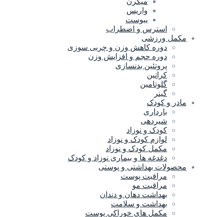
میگرن
واریس
یبوست
استرس و اضطراب
مکمل ورزشی
دوره کاهش وزن و چربی سوزی
دوره حجم و افزایش وزن
پروتئین بدنسازی
کراتین
گلوتامین
گینر
مادر و کودک
بارداری
شیردهی
کودک و نوزاد
لوازم کودک و نوزاد
مکمل کودک و نوزاد
دغدغه ها و بیماری نوزاد و کودک
محصولات بهداشتی و پوستی
مراقبت پوست
مراقبت مو
بهداشت دهان و دندان
بهداشت و سلامت
مکمل های خوراکی پوست