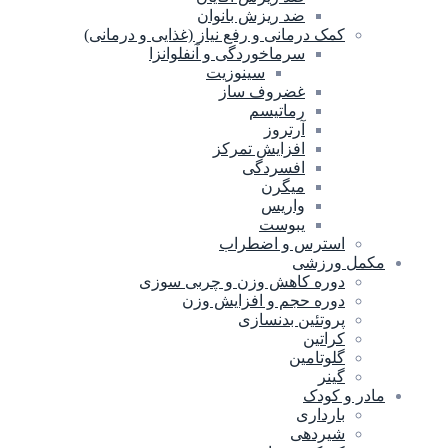
ضد ریزش بانوان
کمک درمانی و رفع نیاز (غذایی و درمانی)
سرماخوردگی و آنفلوانزا
سینوزیت
غضروف ساز
رماتیسم
آرتروز
افزایش تمرکز
افسردگی
میگرن
واریس
یبوست
استرس و اضطراب
مکمل ورزشی
دوره کاهش وزن و چربی سوزی
دوره حجم و افزایش وزن
پروتئین بدنسازی
کراتین
گلوتامین
گینر
مادر و کودک
بارداری
شیردهی