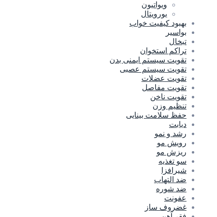
ویواتیون
یورویتال
بهبود کیفیت خواب
بواسیر
تبخال
تراکم استخوان
تقویت سیستم ایمنی بدن
تقویت سیستم عصبی
تقویت عضلات
تقویت مفاصل
تقویت ناخن
تنظیم وزن
حفظ سلامت بینایی
دیابت
رشد و نمو
رویش مو
ریزش مو
سو تغذیه
شیرافزا
ضد التهاب
ضد شوره
عفونت
غضروف ساز
فقر آهن