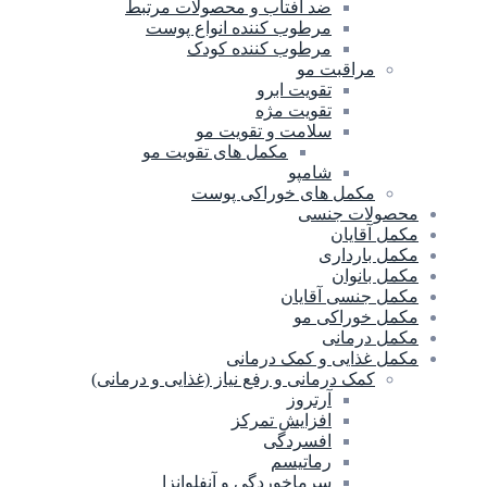
ضد آفتاب و محصولات مرتبط
مرطوب کننده انواع پوست
مرطوب کننده کودک
مراقبت مو
تقویت ابرو
تقویت مژه
سلامت و تقویت مو
مکمل های تقویت مو
شامپو
مکمل های خوراکی پوست
محصولات جنسی
مکمل آقایان
مکمل بارداری
مکمل بانوان
مکمل جنسی آقایان
مکمل خوراکی مو
مکمل درمانی
مکمل غذایی و کمک درمانی
کمک درمانی و رفع نیاز (غذایی و درمانی)
آرتروز
افزایش تمرکز
افسردگی
رماتیسم
سرماخوردگی و آنفلوانزا