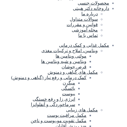
محصولات جنسی
داروخانه دکتر هیبتی
درباره ما
سوالات متداول
قوانین و مقررات
مجله آموزشی
تماس با ما
مکمل غذایی و کمک درمانی
ویتامین، املاح و ترکیبات مغذی
مولتی ویتامین ها
ویتامین و شبه ویتامین ها
قرص جوشان
مکمل های گیاهی و دمنوش
کمک درمانی و رفع نیاز (گیاهی و دمنوش)
میگرن
یائسگی
یبوست
انرژی زا و رفع خستگی
سرماخوردگی و آنفلوانزا
مکمل های زیبایی
مکمل مراقبت پوست
مکمل تقویت مو،پوست و ناخن
ضد ریزش آقایان