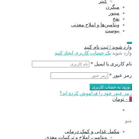
گینر
میگرن
مینور
نفخ
ویتامین‌ها و املاح معدنی
یبوست
وارد شوید / ثبت نام کنید
وارد شوید
یک حساب کاربری ایجاد کنید
نام کاربری یا ایمیل
*
رمز عبور
*
ورود به حساب کاربری
رمز عبور خود را فراموش کرده اید؟
0
۰ تومان
منو
مکمل غذایی و کمک درمانی
ویتامین، املاح و ترکیبات مغذی