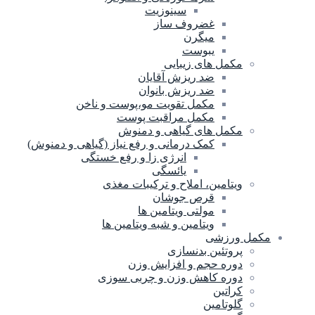
سینوزیت
غضروف ساز
میگرن
یبوست
مکمل های زیبایی
ضد ریزش آقایان
ضد ریزش بانوان
مکمل تقویت مو،پوست و ناخن
مکمل مراقبت پوست
مکمل های گیاهی و دمنوش
کمک درمانی و رفع نیاز (گیاهی و دمنوش)
انرژی زا و رفع خستگی
یائسگی
ویتامین، املاح و ترکیبات مغذی
قرص جوشان
مولتی ویتامین ها
ویتامین و شبه ویتامین ها
مکمل ورزشی
پروتئین بدنسازی
دوره حجم و افزایش وزن
دوره کاهش وزن و چربی سوزی
کراتین
گلوتامین