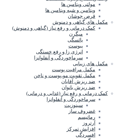
مولتی ویتامین ها
ویتامین و شبه ویتامین ها
قرص جوشان
مکمل های گیاهی و دمنوش
کمک درمانی و رفع نیاز (گیاهی و دمنوش)
میگرن
یائسگی
یبوست
انرژی زا و رفع خستگی
سرماخوردگی و آنفلوانزا
مکمل های زیبایی
مکمل مراقبت پوست
مکمل تقویت مو،پوست و ناخن
ضد ریزش آقایان
ضد ریزش بانوان
کمک درمانی و رفع نیاز (غذایی و درمانی)
سرماخوردگی و آنفلوانزا
سینوزیت
غضروف ساز
رماتیسم
آرتروز
افزایش تمرکز
افسردگی