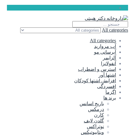
ارسال رایگان برای سفارشات بالای 5 میلیون تومان
All categories
All categories
آب مروارید
آبرسانی مو
آلزایمر
آنفولانزا
استرس و اضطراب
اشتها آور
افزایش اشتها کودکان
افسردگی
اگزما
برند ها
باریج اسانس
درمکس
کارن
گلدن لایف
نوتراکس
ویتابیوتیکس