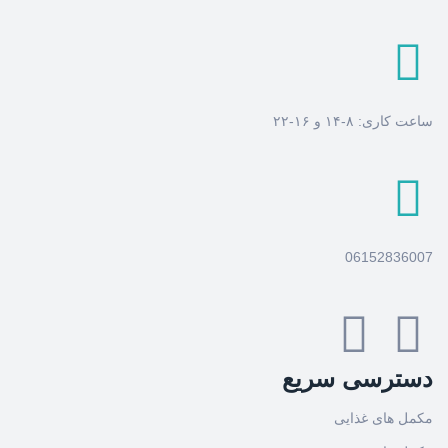
ساعت کاری: ۸-۱۴ و ۱۶-۲۲
06152836007
دسترسی سریع
مکمل های غذایی