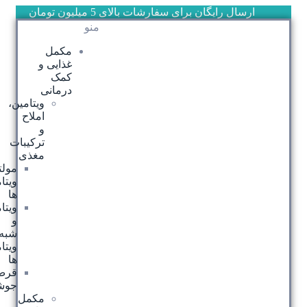
رایگان برای سفارشات بالای 5 میلیون تومان
منو
مکمل
غذایی و
کمک
درمانی
ویتامین،
املاح
و
ترکیبات
مغذی
مولتی
ویتامین
ها
ویتامین
و
شبه
ویتامین
ها
قرص
جوشان
مکمل