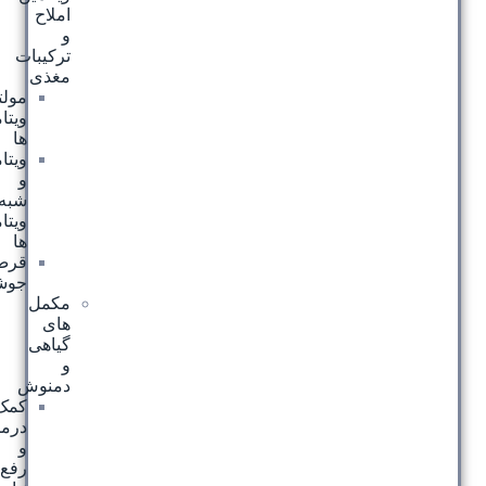
املاح
و
ترکیبات
مغذی
مولتی
ویتامین
ها
ویتامین
و
شبه
ویتامین
ها
قرص
جوشان
مکمل
های
گیاهی
و
دمنوش
کمک
درمانی
و
رفع