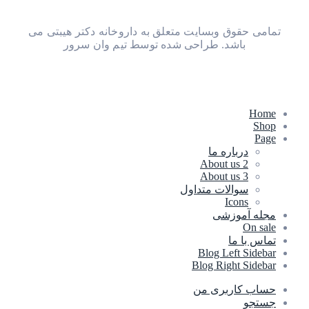
ق وبسایت متعلق به داروخانه دکتر هیبتی می
شد.
طراحی شده توسط
تیم وان سرور
اره ما
About u
About u
لات متداول
Ic
وزشی
ا
Blog Lef
Blog Righ
ربری من