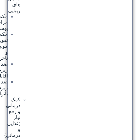
های
زیبایی
مکمل
مراقبت
پوست
مکمل
تقویت
مو،پوست
و
ناخن
ضد
ریزش
آقایان
ضد
ریزش
بانوان
کمک
درمانی
و رفع
نیاز
(غذایی
و
درمانی)