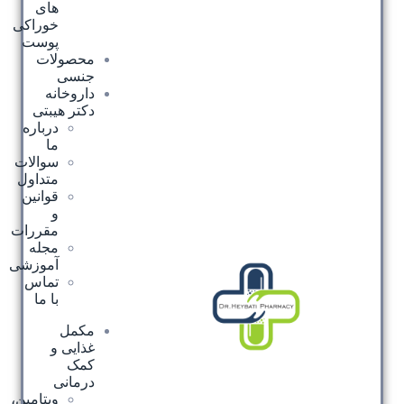
های
خوراکی
پوست
محصولات
جنسی
داروخانه
دکتر هیبتی
درباره
ما
سوالات
متداول
قوانین
و
مقررات
مجله
آموزشی
تماس
با ما
مکمل
غذایی و
کمک
درمانی
ویتامین،