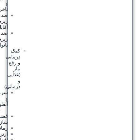
و
ناخن
ضد
ریزش
آقایان
ضد
ریزش
بانوان
کمک
درمانی
و رفع
نیاز
(غذایی
و
درمانی)
سرماخوردگی
و
آنفلوانزا
سینوزیت
غضروف
ساز
رماتیسم
آرتروز
افزایش