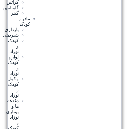
کراتین
گلوتامین
گینر
مادر و
کودک
بارداری
شیردهی
کودک
و
نوزاد
لوازم
کودک
و
نوزاد
مکمل
کودک
و
نوزاد
دغدغه
ها و
بیماری
نوزاد
و
کودک