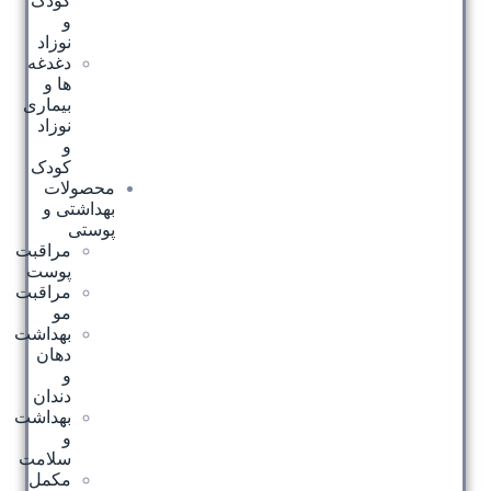
کودک
و
نوزاد
دغدغه
ها و
بیماری
نوزاد
و
کودک
محصولات
بهداشتی و
پوستی
مراقبت
پوست
مراقبت
مو
بهداشت
دهان
و
دندان
بهداشت
و
سلامت
مکمل