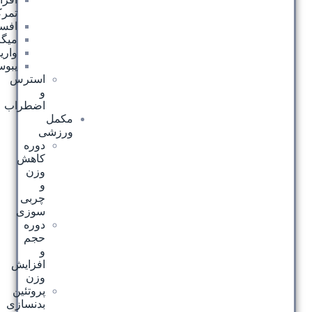
تمرکز
افسردگی
میگرن
واریس
یبوست
استرس
و
اضطراب
مکمل
ورزشی
دوره
کاهش
وزن
و
چربی
سوزی
دوره
حجم
و
افزایش
وزن
پروتئین
بدنسازی