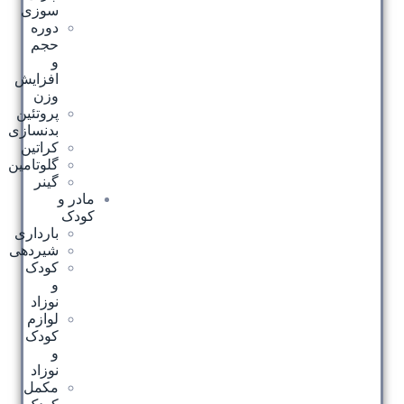
سوزی
دوره
حجم
و
افزایش
وزن
پروتئین
بدنسازی
کراتین
گلوتامین
گینر
مادر و
کودک
بارداری
شیردهی
کودک
و
نوزاد
لوازم
کودک
و
نوزاد
مکمل