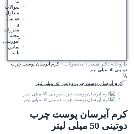
ما
سوالات
متداول
قوانین
و
مقررات
مجله
آموزشی
تماس
با ما
 هیبتی
>
محصولات
>
کرم آبرسان پوست چرب
برسان پوست چرب
تر