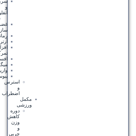
سرماخوردگی
و
آنفلوانزا
سینوزیت
غضروف
ساز
رماتیسم
آرتروز
افزایش
تمرکز
افسردگی
میگرن
واریس
یبوست
استرس
و
اضطراب
مکمل
ورزشی
دوره
کاهش
وزن
و
چربی