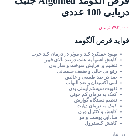
قرص آلگومد Algomed جلبک
دریایی 100 عددی
۷۹۳,۰۰۰
تومان
فواید قرص آلگومد
بهبود عملکرد کبد و موثر در درمان کبد چرب
کاهش اشتها به علت درصد بالای فیبر
تنظیم و افزایش سوخت و ساز بدن
رفع بی حالی و ضعف جسمانی
صد در صد طبیعی و خالص
آنتی اکسیدان و ضد التهاب
تقویت سیستم ایمنی بدن
کمک به درمان کم خونی
تنظیم دستگاه گوارش
کمک به درمان دیابت
کاهش و کنترل وزن
شادابی پوست و مو
کاهش کلسترول
1 در انبار