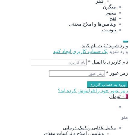
گینر
میگرن
مینور
نفخ
ویتامین‌ها و املاح معدنی
یبوست
وارد شوید / ثبت نام کنید
وارد شوید
یک حساب کاربری ایجاد کنید
نام کاربری یا ایمیل
*
رمز عبور
*
ورود به حساب کاربری
رمز عبور خود را فراموش کرده اید؟
0
۰ تومان
منو
مکمل غذایی و کمک درمانی
ویتامین، املاح و ترکیبات مغذی