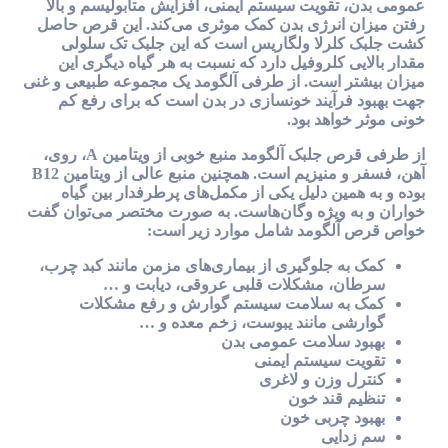
عمومی بدن، تقویت سیستم ایمنی، افزایش متابولیسم و بالا
رفتن میزان انرژی بدن کمک موثری می‌کند. این قرص حاصل
کشت جلبک کلرلا ولگاریس است که این جلبک تک سلولی
مقدار بالایی کلروفیل دارد که نسبت به هر گیاه دیگری این
میزان بیشتر است. از طرفی آلگومد یک مجموعه طبیعی و غنی
جهت بهبود فرآیند خونسازی در بدن است که برای رفع کم
خونی موثر خواهد بود.
از طرفی قرص جلبک آلگومد منبع خوبی از ویتامین A، روی،
آهن، فسفر و منیزیم است. همچنین منبع عالی از ویتامین B12
بوده و به همین دلیل یکی از مکمل‌های پرطرفدار بین گیاه
خواران و به ویژه وگان‌هاست. به صورت مختصر می‌توان گفت
خواص قرص آلگومد شامل موارد زیر است:
کمک به جلوگیری از بیماری‌های مزمن مانند کبد چرب،
سرطان، مشکلات قلبی عروقی، دیابت و …
کمک به سلامت سیستم گوارش و رفع مشکلات
گوارشی مانند یبوست، زخم معده و …
بهبود سلامت عمومی بدن
تقویت سیستم ایمنی
کنترل وزن و لاغری
تنظیم قند خون
بهبود چربی خون
سم زدایی