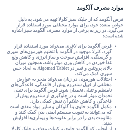
موارد مصرف آلگومد
قرص آلگومد که از جلبک سبز کلرلا تهیه می‌شود، به دلیل
خواص متعدد خود، برای موارد مختلفی مورد استفاده قرار
می‌گیرد. در زیر به برخی از موارد مصرف آلگومد سبز اشاره
شده است:
قرص آلگومد برای لاغری می‌تواند مورد استفاده قرار
گیرد. کلرلا موجود در آلگومد با تنظیم هورمون‌های سیری
و گرسنگی، افزایش سوخت و ساز انرژی و کاهش ولع
غذا خوردن در کاهش وزن موثر باشد. همچنین میزان
بالای پروتئین و فیبر در Algomed Tablet به ایجاد حس
سیری کمک می‌کند.
اختلالات هورمونی در زنان می‌تواند منجر به عوارض
مختلفی از قبیل سندروم پیش از قاعدگی، قاعدگی‌های
نامنظم و تنبلی تخمدان شود. قرص آلگومد برای تنبلی
تخمدان موثر است و در جلوگیری از سندروم پیش از
قاعدگی و کاهش علائم آن نقش کمکی دارد.
مکمل آلگومد حاوی بتا گلوکان و سایر مواد مغذی است
که می‌توانند به تقویت سیستم ایمنی بدن کمک کنند و
مقاومت بدن را در برابر عفونت‌ها و بیماری‌ها افزایش
دهند.
از آنجایی که آلگومد حاوی ترکیبات مغذی و جلبک کلرلا