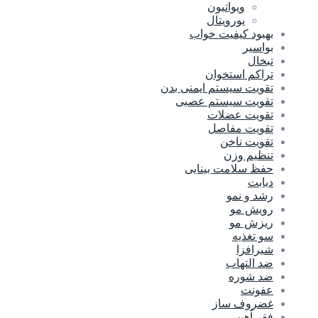
ویواتیون
یورویتال
بهبود کیفیت خواب
بواسیر
تبخال
تراکم استخوان
تقویت سیستم ایمنی بدن
تقویت سیستم عصبی
تقویت عضلات
تقویت مفاصل
تقویت ناخن
تنظیم وزن
حفظ سلامت بینایی
دیابت
رشد و نمو
رویش مو
ریزش مو
سو تغذیه
شیرافزا
ضد التهاب
ضد شوره
عفونت
غضروف ساز
فقر آهن