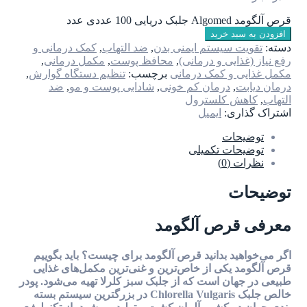
قرص آلگومد Algomed جلبک دریایی 100 عددی عدد
افزودن به سبد خرید
دسته:
تقویت سیستم ایمنی بدن
,
ضد التهاب
,
کمک درمانی و
رفع نیاز (غذایی و درمانی)
,
محافظ پوست
,
مکمل درمانی
,
مکمل غذایی و کمک درمانی
برچسب:
تنظیم دستگاه گوارش
,
درمان دیابت
,
درمان کم خونی
,
شادابی پوست و مو
,
ضد
التهاب
,
کاهش کلسترول
اشتراک گذاری:
ایمیل
توضیحات
توضیحات تکمیلی
نظرات (0)
توضیحات
معرفی قرص آلگومد
اگر می‌خواهید بدانید قرص آلگومد برای چیست؟ باید بگوییم
قرص آلگومد یکی از خاص‌ترین و غنی‌ترین مکمل‌های غذایی
طبیعی در جهان است که از جلبک سبز کلرلا تهیه می‌شود. پودر
خالص جلبک Chlorella Vulgaris در بزرگترین سیستم بسته