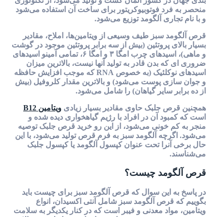
بندی جهان در کشور آلمان کشت و تولید می‌شود، از تکنولوژی
منحصر به فرد فوتوبیوکریتور برای ساخت آن استفاده می‌شود
و با نام تجاری آلگومد توزیع می‌شود.
قرص آلگومد سبز طیف وسیعی از ویتامین‌ها، املاح، مقادیر
بسیار بالای پروتئین (بیش از سه برابر پروتئین موجود در گوشت
و ماهی)، اسید‌های چرب امگا ۳ و امگا ۶، تمامی آمینو اسیدهای
ضروری ای که بدن قادر به تولید آنها نیست، بالاترین میزان
اسیدهای نوکلئیک (به خصوص RNA که موجب افزایش حافظه
و جوان سازی پوست می‌شود) و بالاترین مقدار کلروفیل (بیش
از ده برابر سایر گیاهان) را شامل می‌شود.
همچنین قرص جلبک حاوی مقادیر بسیار زیادی
ویتامین B12
است که کمبود آن در افراد با رژیم گیاهخواری دیده شده و
منجر به کم خونی می‌شود، از این رو خرید قرص جلبک توصیه
می‌شود. اگرچه آلگومد سبز به فرم قرص تولید می‌شود، با این
حال برخی آنرا تحت عنوان کپسول آلگومد یا کپسول جلبک
می‌شناسند.
قرص آلگومد چیست؟
در پاسخ به این سوال که قرص آلگومد سبز برای چیست باید
بگوییم که قرص آلگومد سبز شامل آنتی اکسیدان، انواع
ویتامین، مواد معدنی و فیبر است که در کنار یکدیگر به سلامت