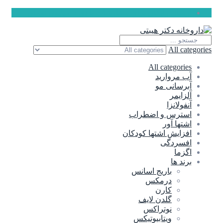
ارسال رایگان برای سفارشات بالای 5 میلیون تومان
All categories
All categories
آب مروارید
آبرسانی مو
آلزایمر
آنفولانزا
استرس و اضطراب
اشتها آور
افزایش اشتها کودکان
افسردگی
اگزما
برند ها
باریج اسانس
درمکس
کارن
گلدن لایف
نوتراکس
ویتابیوتیکس