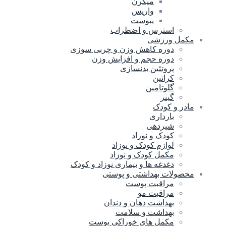
میگرن
واریس
یبوست
استرس و اضطراب
مکمل ورزشی
دوره کاهش وزن و چربی سوزی
دوره حجم و افزایش وزن
پروتئین بدنسازی
کراتین
گلوتامین
گینر
مادر و کودک
بارداری
شیردهی
کودک و نوزاد
لوازم کودک و نوزاد
مکمل کودک و نوزاد
دغدغه ها و بیماری نوزاد و کودک
محصولات بهداشتی و پوستی
مراقبت پوست
مراقبت مو
بهداشت دهان و دندان
بهداشت و سلامت
مکمل های خوراکی پوست