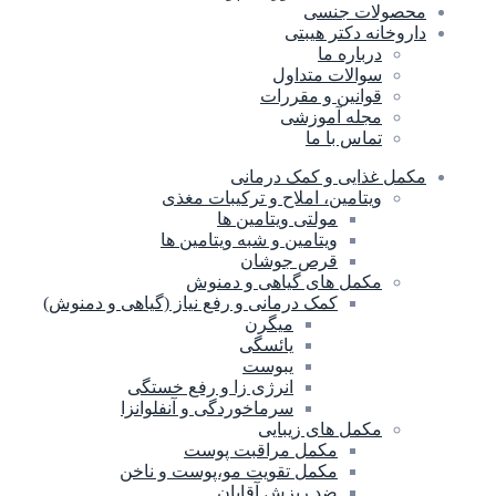
محصولات جنسی
داروخانه دکتر هیبتی
درباره ما
سوالات متداول
قوانین و مقررات
مجله آموزشی
تماس با ما
مکمل غذایی و کمک درمانی
ویتامین، املاح و ترکیبات مغذی
مولتی ویتامین ها
ویتامین و شبه ویتامین ها
قرص جوشان
مکمل های گیاهی و دمنوش
کمک درمانی و رفع نیاز (گیاهی و دمنوش)
میگرن
یائسگی
یبوست
انرژی زا و رفع خستگی
سرماخوردگی و آنفلوانزا
مکمل های زیبایی
مکمل مراقبت پوست
مکمل تقویت مو،پوست و ناخن
ضد ریزش آقایان