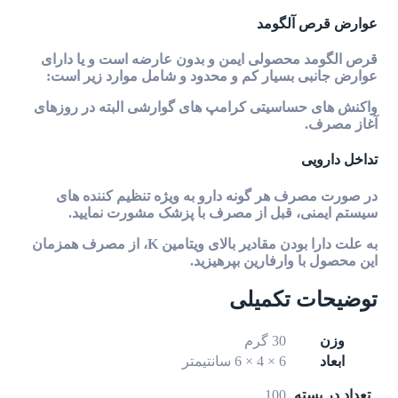
عوارض قرص آلگومد
قرص الگومد
محصولی ایمن و بدون عارضه است و یا دارای
عوارض جانبی بسیار کم و محدود و شامل موارد زیر است:
واکنش های حساسیتی کرامپ های گوارشی البته در روزهای
آغاز مصرف.
تداخل دارویی
در صورت مصرف هر گونه دارو به ویژه تنظیم کننده های
سیستم ایمنی، قبل از مصرف با پزشک مشورت نمایید.
به علت دارا بودن مقادیر بالای ویتامین K، از مصرف همزمان
این محصول با وارفارین بپرهیزید.
توضیحات تکمیلی
وزن
30 گرم
ابعاد
6 × 4 × 6 سانتیمتر
تعداد در بسته
100