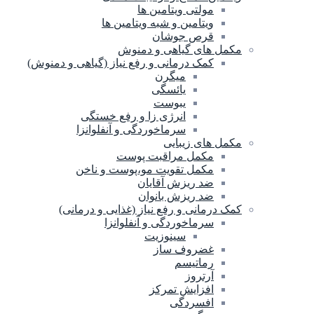
مولتی ویتامین ها
ویتامین و شبه ویتامین ها
قرص جوشان
مکمل های گیاهی و دمنوش
کمک درمانی و رفع نیاز (گیاهی و دمنوش)
میگرن
یائسگی
یبوست
انرژی زا و رفع خستگی
سرماخوردگی و آنفلوانزا
مکمل های زیبایی
مکمل مراقبت پوست
مکمل تقویت مو،پوست و ناخن
ضد ریزش آقایان
ضد ریزش بانوان
کمک درمانی و رفع نیاز (غذایی و درمانی)
سرماخوردگی و آنفلوانزا
سینوزیت
غضروف ساز
رماتیسم
آرتروز
افزایش تمرکز
افسردگی