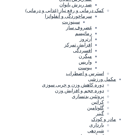
ضد ریزش بانوان
کمک درمانی و رفع نیاز (غذایی و درمانی)
سرماخوردگی و آنفلوانزا
سینوزیت
غضروف ساز
رماتیسم
آرتروز
افزایش تمرکز
افسردگی
میگرن
واریس
یبوست
استرس و اضطراب
مکمل ورزشی
دوره کاهش وزن و چربی سوزی
دوره حجم و افزایش وزن
پروتئین بدنسازی
کراتین
گلوتامین
گینر
مادر و کودک
بارداری
شیردهی