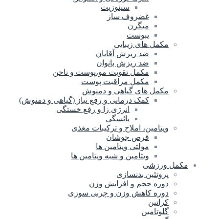
سینوزیت
غضروف ساز
میگرن
یبوست
مکمل های زیبایی
ضد ریزش آقایان
ضد ریزش بانوان
مکمل تقویت مو،پوست و ناخن
مکمل مراقبت پوست
مکمل های گیاهی و دمنوش
کمک درمانی و رفع نیاز (گیاهی و دمنوش)
انرژی زا و رفع خستگی
یائسگی
ویتامین، املاح و ترکیبات مغذی
قرص جوشان
مولتی ویتامین ها
ویتامین و شبه ویتامین ها
مکمل ورزشی
پروتئین بدنسازی
دوره حجم و افزایش وزن
دوره کاهش وزن و چربی سوزی
کراتین
گلوتامین