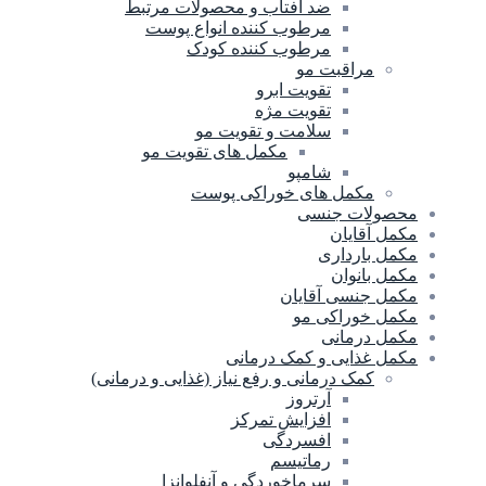
ضد آفتاب و محصولات مرتبط
مرطوب کننده انواع پوست
مرطوب کننده کودک
مراقبت مو
تقویت ابرو
تقویت مژه
سلامت و تقویت مو
مکمل های تقویت مو
شامپو
مکمل های خوراکی پوست
محصولات جنسی
مکمل آقایان
مکمل بارداری
مکمل بانوان
مکمل جنسی آقایان
مکمل خوراکی مو
مکمل درمانی
مکمل غذایی و کمک درمانی
کمک درمانی و رفع نیاز (غذایی و درمانی)
آرتروز
افزایش تمرکز
افسردگی
رماتیسم
سرماخوردگی و آنفلوانزا