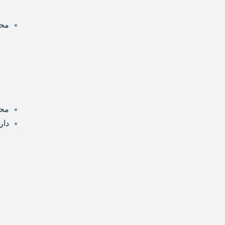
محص
مح
دار