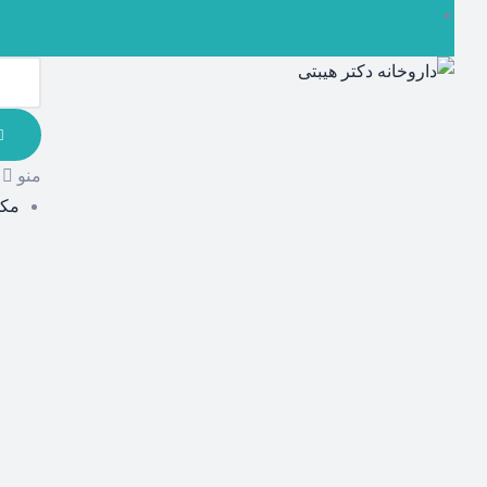
منو
مکم