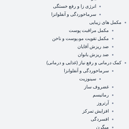
انرژی زا و رفع خستگی
سرماخوردگی و آنفلوانزا
مکمل های زیبایی
مکمل مراقبت پوست
مکمل تقویت مو،پوست و ناخن
ضد ریزش آقایان
ضد ریزش بانوان
کمک درمانی و رفع نیاز (غذایی و درمانی)
سرماخوردگی و آنفلوانزا
سینوزیت
غضروف ساز
رماتیسم
آرتروز
افزایش تمرکز
افسردگی
میگرن